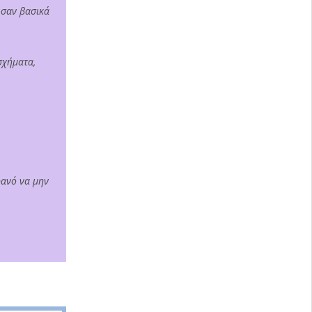
 σαν βασικά
σχήματα,
ρανό να μην