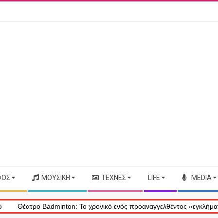
ΦΟΣ
ΜΟΥΣΙΚΉ
ΤΈΧΝΕΣ
LIFE
MEDIA
dminton: Το χρονικό ενός προαναγγελθέντος «εγκλήματος» στις φλόγες