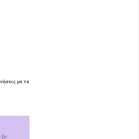
νήσεις με τα
α ζω