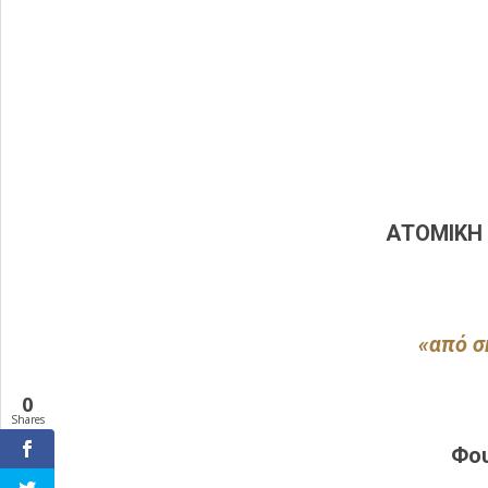
ΑΤΟΜΙΚΗ
«από σ
0
Shares
Φου