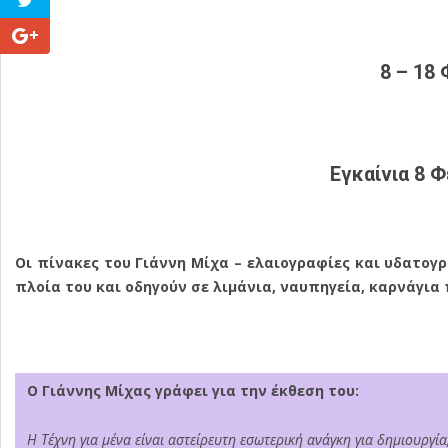
8 – 18
Εγκαίνια 8 
Οι πίνακες του Γιάννη Μίχα – ελαιογραφίες και υδατο
πλοία του και οδηγούν σε λιμάνια, ναυπηγεία, καρνάγια
Ο
Γιάννης Μίχας
γράφει για την έκθεση του:
Η Τέχνη για μένα είναι αστείρευτη εσωτερική ανάγκη για δημιουργί