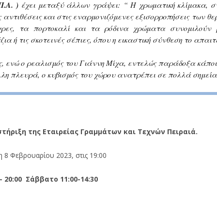
Π.Α. )
έχει μεταξύ άλλων γράψει:
“ Η χρωματική κλίμακα, 
ς αντιθέσεις και στις εναρμονιζόμενες εξισορροπήσεις των θε
χρες, τα πορτοκαλί και τα ρόδινα χρώματα συνομιλούν 
 ή τις σκοτεινές σέπιες, όπου η εικαστική σύνθεση το απαιτε
ς, ενώ ο ρεαλισμός του Γιάννη Μίχα, εντελώς παράδοξα κάποι
λλη πλευρά, ο κυβισμός του χώρου ανατρέπει σε πολλά σημεία
στήριξη της Εταιρείας Γραμμάτων και Τεχνών Πειραιά.
τη 8 Φεβρουαρίου 2023, στις 19:00
1:00 – 14:30 & 17:00 – 20:00 Σάββατο 11