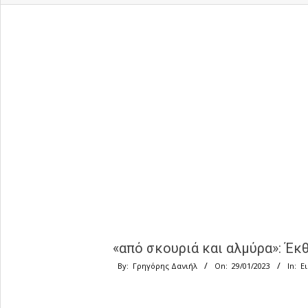
«από σκουριά και αλμύρα»: Έκ
By:
Γρηγόρης Δανιήλ
On:
29/01/2023
In:
Ε