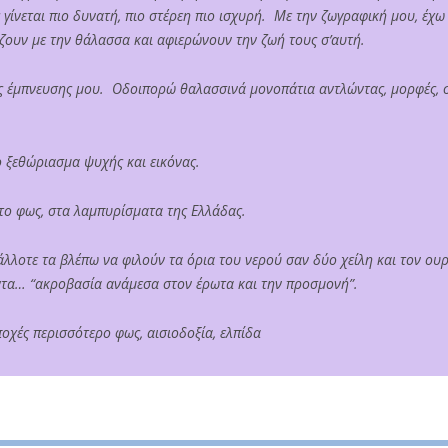
 γίνεται πιο δυνατή, πιο στέρεη πιο ισχυρή. Με την ζωγραφική μου, έχω
 ζουν με την θάλασσα και αφιερώνουν την ζωή τους σ’αυτή.
της έμπνευσης μου. Οδοιπορώ θαλασσινά μονοπάτια αντλώντας, μορφές, 
το ξεθώριασμα ψυχής και εικόνας.
το φως, στα λαμπυρίσματα της Ελλάδας.
λοτε τα βλέπω να φιλούν τα όρια του νερού σαν δύο χείλη και τον ου
οντα… “ακροβασία ανάμεσα στον έρωτα και την προσμονή”.
οχές περισσότερο φως, αισιοδοξία, ελπίδα