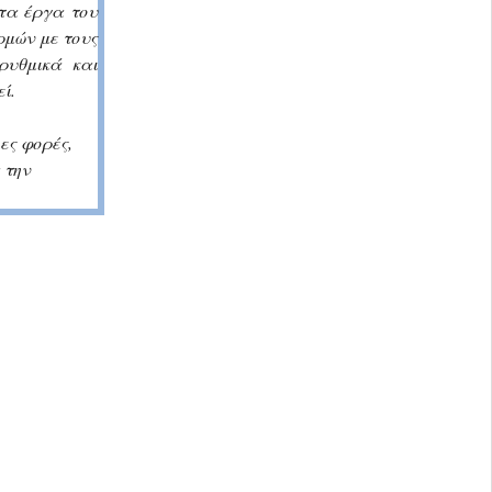
στα έργα του
ρμών με τους
ρυθμικά και
ί.
ες φορές,
 την
:00-14:30