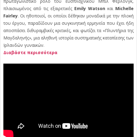
πρωταγωνιστικό ρόλο του ευσπλαχνικού Μπιλ Φέρλονγκ,
πλαισιωμένος από τις εξαιρετικές
Emily Watson
και
Michelle
Fairley
. Οι ηθοποιοί, οι οποίοι δέθηκαν μοναδικά με την πλοκή
του έργου, παραδίδουν μια συγκινητική ερμηνεία που έχει ήδη
αποσπάσει διθυραμβικές κριτικές, και φωτίζει τα «Πλυντήρια της
Μαγδαληνής», μια αληθινή ιστορία συστηματικής καταπίεσης των
Ιρλανδών γυναικών.
Διαβάστε περισσότερα