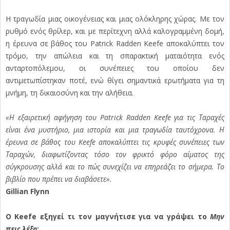
Η τραγωδία μιας οικογένειας και μιας ολόκληρης χώρας. Με τον
ρυθμό ενός θρίλερ, και με περίτεχνη αλλά καλογραμμένη δομή,
η έρευνα σε βάθος του Patrick Radden Keefe αποκαλύπτει τον
τρόμο, την απώλεια και τη σπαρακτική ματαιότητα ενός
ανταρτοπόλεμου, οι συνέπειες του οποίου δεν
αντιμετωπίστηκαν ποτέ, ενώ θίγει σημαντικά ερωτήματα για τη
μνήμη, τη δικαιοσύνη και την αλήθεια.
«Η εξαιρετική αφήγηση του Patrick Radden Keefe για τις Ταραχές
είναι ένα μυστήριο, μια ιστορία και μια τραγωδία ταυτόχρονα. Η
έρευνα σε βάθος του Keefe αποκαλύπτει τις κρυφές συνέπειες των
Ταραχών, διαφωτίζοντας τόσο τον φρικτό φόρο αίματος της
σύγκρουσης αλλά και το πώς συνεχίζει να επηρεάζει το σήμερα. Το
βιβλίο που πρέπει να διαβάσετε».
Gillian Flynn
Ο
Keefe
εξηγεί τι τον μαγνήτισε για να γράψει το
Μην
πεις λέξη
: