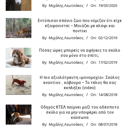
By:
Μιχάλης Λεωτσάκος
On:
19/03/2020
Εντόπισαν σπάνιο ζώο που νόμιζαν ότι είχε
εξαφανιστεί – Μοιάζει με ελάφι και
ποντίκι
By:
Μιχάλης Λεωτσάκος
On:
02/12/2019
Πόσες ώρες μπορείς να αφήνεις το σκύλο
σου μόνο στο σπίτι;
By:
Μιχάλης Λεωτσάκος
On:
17/02/2019
Η πιο αξιολάτρευτη «μονομαχία»: Σκύλος
εναντίον… κάβουρα – Το τέλος θα σας
εκπλήξει (video)
By:
Μιχάλης Λεωτσάκος
On:
14/08/2018
Οδηγός KTΕΛ παίρνει μαζί του αδέσποτο
σκύλο για να μην υποφέρει από τον
καύσωνα
By:
Μιχάλης Λεωτσάκος
On:
08/07/2018