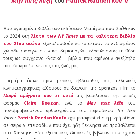
Μην πεις λέξη
του
Patrick Radden Keefe
Δύο αγαπημένα βιβλία των εκδόσεων Μεταίχμιο που βρέθηκαν
το 2024 στη
λίστα των
NY Times
με τα καλύτερα βιβλία
του 21
ου
αιώνα
εξακολουθούν να κατακτούν το ενδιαφέρον
χιλιάδων αναγνωστών και δημιουργών, εδραιώνοντας τη θέση
τους ως σύγχρονα κλασικά – βιβλία που αφήνουν ανεξίτηλο
αποτύπωμα έμπνευσης στις ζωές μας.
Πρεμιέρα έκανε πριν μερικές εβδομάδες στις ελληνικές
κινηματογραφικές αίθουσες σε διανομή της Spentzos Film το
Μικρά πράγματα σαν κι αυτά
της βασίλισσας της μικρής
φόρμας
Claire Keegan
, ενώ το
Μην πεις λέξη
του
πολυβραβευμένου αρθρογράφου του περιοδικού
The New
Yorker
Patrick Radden Keefe
έχει μεταφερθεί στη μικρή οθόνη
σε σειρά 9 επεισοδίων που έχει ήδη ξεκινήσει να προβάλλεται
στο
Dinsey+
. Δύο εξαιρετικές διασκευές βιβλίων που έχουν