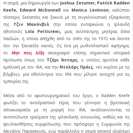
Η σειρά, μια δημιουργία των
Joshua Zetumer, Patrick Radden
Keefe, Edward McDonnell
και
Monica Levinson
, καλύπτει
τέσσερις δεκαετίες και ξεκινά με τη συγκλονιστική εξαφάνιση
της
Τζιν Μακόνβιλ
(την οποία ενσαρκώνει η Ιρλανδή
ηθοποιός
Lola Petticrew
)
,
μιας ανύπαντρης μητέρας δέκα
παιδιών, η οποία απήχθη από το σπίτι της το 1972 και έκτοτε
δεν την ξαναείδε κανείς. Ως ένα μη μυθοπλαστικό αφήγημα,
το
Μην πεις λέξη
σκιαγραφεί επίσης σημαντικά ιστορικά
πρόσωπα όπως τον
Τζέρι Άνταμς
, ο οποίος αρνείται κάθε
εμπλοκή με τον IRA, και την
Ντολόρς Πράις
, «το κορίτσι με τις
βόμβες», μια εθελόντρια του IRA που μίλησε ανοιχτά για τις
εμπειρίες της.
Μέσα από το αριστουργηματικό του έργο, ο Radden Keefe
φωτίζει το αντιδραστικό τέρας που γέννησε η βρετανική
αποικιοκρατία με τη μορφή του IRA, αναδεικνύοντας τα
ανεπούλωτα τραύματα της ιρλανδικής κοινωνίας, καθώς και τις
ψευδαισθήσεις συμφιλίωσης που πρόσφερε η Συμφωνία της
Μεγάλης Παρασκευής, ενώ παράλληλα η σειρά αποκτά ιδιαίτερη