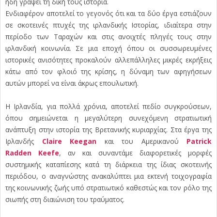
ήδη γράψει τη δική τους ιστορία.
Ενδιαφέρον αποτελεί το γεγονός ότι και τα δύο έργα εστιάζουν
σε σκοτεινές πτυχές της ιρλανδικής Ιστορίας, ιδιαίτερα στην
περίοδο των Ταραχών και στις ανοιχτές πληγές τους στην
ιρλανδική κοινωνία. Σε μια εποχή όπου οι συσσωρευμένες
ιστορικές ανισότητες προκαλούν αλλεπάλληλες μικρές εκρήξεις
κάτω από τον φλοιό της κρίσης, η δύναμη των αφηγήσεων
αυτών μπορεί να είναι άκρως επουλωτική.
Η Ιρλανδία, για πολλά χρόνια, αποτελεί πεδίο συγκρούσεων,
όπου σημειώνεται η μεγαλύτερη συνεχόμενη στρατιωτική
ανάπτυξη στην ιστορία της Βρετανικής κυριαρχίας. Στα έργα της
Ιρλανδής
Claire Keegan
και του Αμερικανού
Patrick
Radden Keefe
, αν και συναντάμε διαφορετικές μορφές
συστημικής καταπίεσης κατά τη διάρκεια της ίδιας σκοτεινής
περιόδου, ο αναγνώστης ανακαλύπτει μια εκτενή τοιχογραφία
της κοινωνικής ζωής υπό στρατιωτικό καθεστώς και τον ρόλο της
σιωπής στη διαιώνιση του τραύματος.