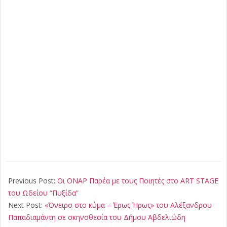
2025-
01-
Previous Post:
Οι ΟΝΑΡ Παρέα με τους Ποιητές στο ART STAGE
11
του Ωδείου “Πυξίδα”
Next Post:
«Όνειρο στο κύμα – Έρως Ήρως» του Αλέξανδρου
Παπαδιαμάντη σε σκηνοθεσία του Δήμου Αβδελιώδη