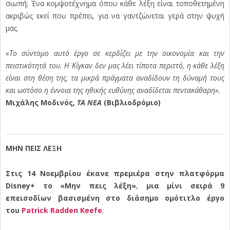
σιωπή; Ένα κομψοτέχνημα όπου κάθε λέξη είναι τοποθετημένη
ακριβώς εκεί που πρέπει, για να γαντζώνεται γερά στην ψυχή
μας.
«Το σύντομο αυτό έργο σε κερδίζει με την οικονομία και την
πειστικότητά του. Η Κίγκαν δεν μας λέει τίποτα περιττό, η κάθε λέξη
είναι στη θέση της, τα μικρά πράγματα αναδίδουν τη δύναμή τους
και ωστόσο η έννοια της ηθικής ευθύνης αναδίδεται πεντακάθαρη».
Μιχάλης Μοδινός,
ΤΑ ΝΕΑ
(Βιβλιοδρόμιο)
ΜΗΝ ΠΕΙΣ ΛΕΞΗ
Στις 14 Νοεμβρίου έκανε πρεμιέρα στην πλατφόρμα
Disney+ το
«Μην πεις λέξη»
,
μια μίνι σειρά 9
επεισοδίων βασισμένη στο διάσημο ομότιτλο έργο
του
Patrick Radden Keefe
.