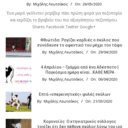
By:
Μιχάλης Λεωτσάκος
On:
26/05/2020
Ένα μικρό γκόλντεν ριτρίβερ πάει πρώτη φορά για πεζοπορία
και κερδίζει το βραβείο του πιο αξιαγάπητου πεζοπόρου.
Shares Facebook Twitter Google+
Φθιώτιδα: Ραγίζει καρδιές ο σκύλος που
συνόδευσε το αφεντικό του μέχρι τον τάφο
By:
Μιχάλης Λεωτσάκος
On:
29/04/2020
4 Απριλίου – Γράμμα από ένα Αδέσποτο |
Παγκόσμια ημέρα είναι…ΚΑΘΕ ΜΕΡΑ
By:
Μιχάλης Λεωτσάκος
On:
06/04/2020
Επτά «υπερκινητικές» φυλές σκύλων
By:
Μιχάλης Λεωτσάκος
On:
21/03/2020
Κορονοϊός: Ο κτηνιατρικός σύλλογος
τονίζει ότι δεν πέθανε σκύλος λόγω του ιού