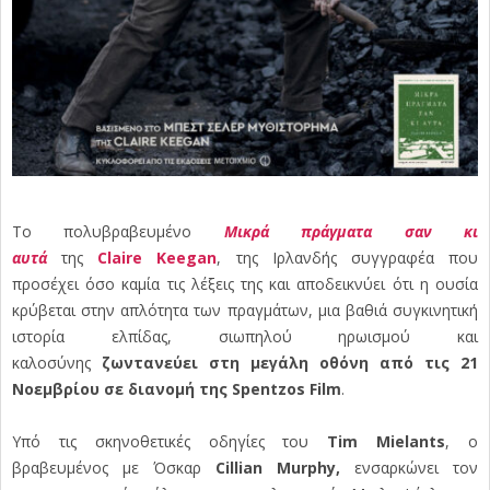
Το πολυβραβευμένο
Μικρά πράγματα σαν κι
αυτά
της
Claire Keegan
, της Ιρλανδής συγγραφέα που
προσέχει όσο καμία τις λέξεις της και αποδεικνύει ότι η ουσία
κρύβεται στην απλότητα των πραγμάτων, μια βαθιά συγκινητική
ιστορία ελπίδας, σιωπηλού ηρωισμού και
καλοσύνης
ζωντανεύει στη μεγάλη οθόνη
από τις 21
Νοεμβρίου
σε διανομή της Spentzos Film
.
Yπό τις σκηνοθετικές οδηγίες του
Tim Mielants
, ο
βραβευμένος με Όσκαρ
Cillian Murphy,
ενσαρκώνει τον