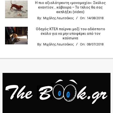
Η πιο αξιολάτρευτη «μονομαχία»: Σκύλος
εναντίον… κάβουρα – Το τέλος θα σας
εκπλήξει (video)
By:
Μιχάλης Λεωτσάκος
On:
14/08/2018
Οδηγός KTΕΛ παίρνει μαζί του αδέσποτο
σκύλο για να μην υποφέρει από τον
καύσωνα
By:
Μιχάλης Λεωτσάκος
On:
08/07/2018