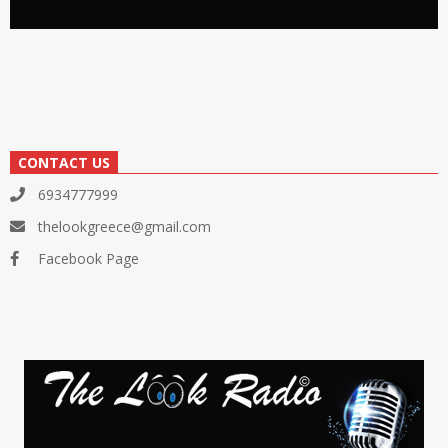
CONTACT US
6934777999
thelookgreece@gmail.com
Facebook Page