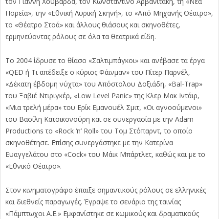
τον Γιάννη Χουβαρδά, τον Κωνσταντίνο Αρβανιτάκη, τη «Νέα
Πορεία», την «Εθνική Λυρική Σκηνή», το «Από Μηχανής Θέατρο»,
το «Θέατρο Στοά» και άλλους θιάσους και σκηνοθέτες,
ερμηνεύοντας ρόλους σε όλα τα θεατρικά είδη.
Το 2004 ίδρυσε το θίασο «Σαλτιμπάγκοι» και ανέβασε τα έργα
«QED ή Τι απέδειξε ο κύριος Φάινμαν» του Πίτερ Παρνέλ,
«Δέκατη έβδομη νύχτα» του Απόστολου Δοξιάδη, «Bal-Trap»
του Ξαβιέ Ντιριγκέρ, «Low Level Panic» της Κλερ Μακ Ιντάιρ,
«Μια τρελή μέρα» του Ερίκ Εμανουέλ Σμιτ, «Οι αγνοούμενοι»
του Βασίλη Κατσικονούρη και σε συνεργασία με την Adam
Productions το «Rock ‘n’ Roll» του Τομ Στόπαρντ, το οποίο
σκηνοθέτησε. Επίσης συνεργάστηκε με την Κατερίνα
Ευαγγελάτου στο «Cock» του Μάικ Μπάρτλετ, καθώς και με το
«Εθνικό Θέατρο».
Στον κινηματογράφο έπαιξε σημαντικούς ρόλους σε ελληνικές
και διεθνείς παραγωγές. Έγραψε το σενάριο της ταινίας
«Πάμπτωχοι Α.Ε.» Εμφανίστηκε σε κωμικούς και δραματικούς