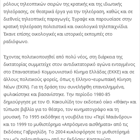
ρόλους τηλεοπτικών σειρών της κρατικής και της ιδιωτικής
τηλεόρασης, σε θεατρικά έργα για την τηλεόραση, καθώς και σε
διεθνείς τηλεοπτικές παραγωγές. Έγραψε και παρουσίασε στην
κρατική τηλεόραση πολιτιστικά και οικολογικά τηλεπαιχνίδια.
Έκανε επίσης οικολογικές και ιστορικές εκπομπές στο
ραδιόφωνο.
Έχοντας πολιτικοποιηθεί από πολύ νέος, στη διάρκεια της
δικτατορίας συμμετείχε στον αντιδικτατορικό αγώνα ενταγμένος
στο Επαναστατικό Κομμουνιστικό Κίνημα Ελλάδας (ΕΚΚΕ) και σε
άλλους πολιτικούς φορείς, όπως η Ελληνο¬ευρωπαϊκή Κίνηση
Νέων (ΕΚΙΝ). Για τη δράση του συνελήφθη επανειλημμένα,
φυλακίστηκε και βασανίστηκε. Την περίοδο 1980-85
δημιούργησε με τον Θ. Κακουλίδη τον εκδοτικό οίκο «Ιθάκη» και
τύπωσε βιβλία για το θέατρο, τον κινηματογράφο και τη
μουσική. Το 1995 εκδόθηκε η νουβέλα του «Περί Μαιάνδρου»
και το 1999 το μυθιστόρημα «Απρόσμενα αισθήματα» από τις
Εκδόσεις Γαβριηλίδη. Το 2004 κυκλοφόρησε το μυθιστόρημά
του «Οι σαλτιμπάγκοι» από τις Εκδόσεις Καστανιώτη.