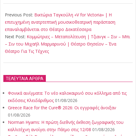
2020-
01-
Previous Post:
Βικτώρια Ταγκούλη «V for Victoria» | Η
28
επιτυχημένη ανατρτεπτική μουσικοθεατρική παράσταση
επαναλαμβάνεται στο Θέατρο Δεκατέσσερα
Next Post:
Κομμώτριες – Μεταπολίτευση | Τζιανγκ – Σιν – Μπι
– Σιν του Μιχαήλ Μαρμαρινού | Θέατρο Θησείον – Ένα
Θέατρο Για Τις Τέχνες
ΤΕΛΕΥΤΑΙΑ ΑΡΘΡΑ
Φονικά αινίγματα: Το νέο καλοκαιρινό σου κόλλημα από τις
εκδόσεις Κλειδάριθμος
01/08/2026
Greece Race for the Cure® 2026: Οι εγγραφές άνοιξαν
01/08/2026
Norman Hyams: Η πρώτη διεθνής έκθεση ζωγραφικής του
καλλιτέχνη ανοίγει στην Πάτμο στις 12/08
01/08/2026