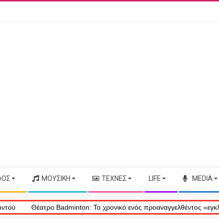
ΦΟΣ
ΜΟΥΣΙΚΉ
ΤΈΧΝΕΣ
LIFE
MEDIA
 Badminton: Το χρονικό ενός προαναγγελθέντος «εγκλήματος» στις φλ