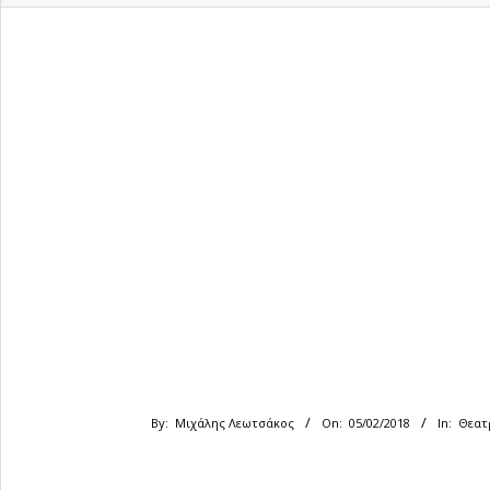
By:
Μιχάλης Λεωτσάκος
On:
05/02/2018
In:
Θεατ