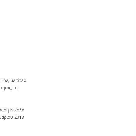
Πόε, με τίτλο
ητας, τις
φραση Νικόλα
υαρίου 2018