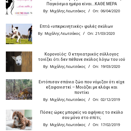
Παγκόσμια ημέρα είναι…ΚΑΘΕ ΜΕΡΑ
By:
Μιχάλης Λεωτσάκος
On:
06/04/2020
Επτά «υπερκινητικές» φυλές σκύλων
By:
Μιχάλης Λεωτσάκος
On:
21/03/2020
Κορονοϊός: Ο κτηνιατρικός σύλλογος
τονίζει ότι δεν πέθανε σκύλος λόγω του ιού
By:
Μιχάλης Λεωτσάκος
On:
19/03/2020
Εντόπισαν σπάνιο ζώο που νόμιζαν ότι είχε
εξαφανιστεί – Μοιάζει με ελάφι και
ποντίκι
By:
Μιχάλης Λεωτσάκος
On:
02/12/2019
Πόσες ώρες μπορείς να αφήνεις το σκύλο
σου μόνο στο σπίτι;
By:
Μιχάλης Λεωτσάκος
On:
17/02/2019