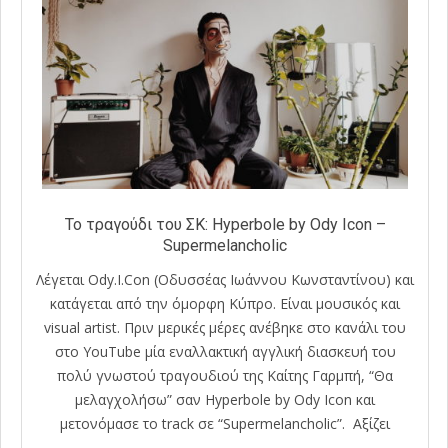
Το τραγούδι του ΣΚ: Hyperbole by Ody Icon –
Supermelancholic
Λέγεται Ody.I.Con (Οδυσσέας Ιωάννου Κωνσταντίνου) και
κατάγεται από την όμορφη Κύπρο. Είναι μουσικός και
visual artist. Πριν μερικές μέρες ανέβηκε στο κανάλι του
στο YouTube μία εναλλακτική αγγλική διασκευή του
πολύ γνωστού τραγουδιού της Καίτης Γαρμπή, “Θα
μελαγχολήσω” σαν Hyperbole by Ody Icon και
μετονόμασε το track σε “Supermelancholic”. Αξίζει