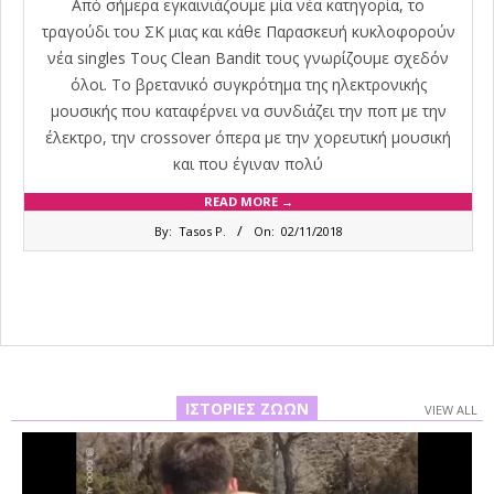
Από σήμερα εγκαινιάζουμε μία νέα κατηγορία, το
τραγούδι του ΣΚ μιας και κάθε Παρασκευή κυκλοφορούν
νέα singles Τους Clean Bandit τους γνωρίζουμε σχεδόν
όλοι. Το βρετανικό συγκρότημα της ηλεκτρονικής
μουσικής που καταφέρνει να συνδιάζει την ποπ με την
έλεκτρο, την crossover όπερα με την χορευτική μουσική
και που έγιναν πολύ
READ MORE →
2018-
By:
Tasos P.
On:
02/11/2018
11-
02
ΙΣΤΟΡΊΕΣ ΖΏΩΝ
VIEW ALL