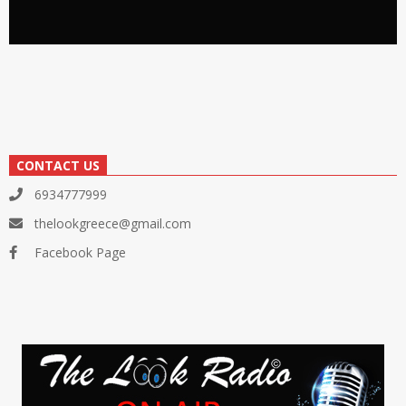
CONTACT US
6934777999
thelookgreece@gmail.com
Facebook Page