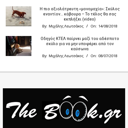
Η πιο αξιολάτρευτη «μονομαχία»: Σκύλος
εναντίον… κάβουρα – Το τέλος θα σας
εκπλήξει (video)
By:
Μιχάλης Λεωτσάκος
On:
14/08/2018
Οδηγός KTΕΛ παίρνει μαζί του αδέσποτο
σκύλο για να μην υποφέρει από τον
καύσωνα
By:
Μιχάλης Λεωτσάκος
On:
08/07/2018