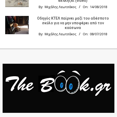
εκπλήξει (video)
By:
Μιχάλης Λεωτσάκος
On:
14/08/2018
Οδηγός KTΕΛ παίρνει μαζί του αδέσποτο
σκύλο για να μην υποφέρει από τον
καύσωνα
By:
Μιχάλης Λεωτσάκος
On:
08/07/2018