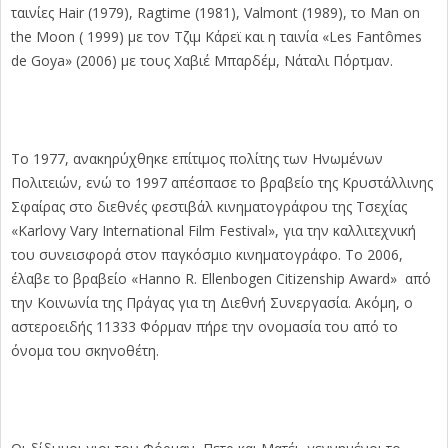
ταινίες Hair (1979), Ragtime (1981), Valmont (1989), το Man on
the Moon ( 1999) με τον Τζιμ Κάρεϊ και η ταινία «Les Fantômes
de Goya» (2006) με τους Χαβιέ Μπαρδέμ, Νάταλι Πόρτμαν.
Το 1977, ανακηρύχθηκε επίτιμος πολίτης των Ηνωμένων
Πολιτειών, ενώ το 1997 απέσπασε το βραβείο της Κρυστάλλινης
Σφαίρας στο διεθνές φεστιβάλ κινηματογράφου της Τσεχίας
«Karlovy Vary International Film Festival», για την καλλιτεχνική
του συνεισφορά στον παγκόσμιο κινηματογράφο. Το 2006,
έλαβε το βραβείο «Hanno R. Ellenbogen Citizenship Award» από
την Κοινωνία της Πράγας για τη Διεθνή Συνεργασία. Ακόμη, ο
αστεροειδής 11333 Φόρμαν πήρε την ονομασία του από το
όνομα του σκηνοθέτη.