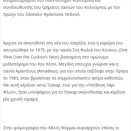
κινηματογράφου στο Πανεπιστήμιο Κολούμπια και
συνδιευθυντής του τμήματος ταινιών του Κολούμπια, με τον
πρώην του δάσκαλο Φράντισεκ Ντάνιελ.
Άρχισε να σκηνοθετεί στη νέα του πατρίδα, ενώ η καριέρα του
απογειώθηκε το 1975, με την ταινία Στη Φωλιά του Κούκου (One
Flew Over the Cuckoo’s Nest) βασισμένη στο ομώνυμο
μυθιστόρημα του Κεν Κέσεϊ. Μεγάλη επιτυχία γνώρισε και η
ταινία Αμαντέους (Amadeus), για την οποία ταξίδεψε στην Πράγα
το 1983, όταν βρισκόταν σε κομμουνιστικότο ακόμα καθεστώς.
Με αυτή κέρδισε οκτώ Όσκαρ, ενώ για την «Υπόθεση Λάρι
Φλιντ», ήταν υποψήφιος για το Όσκαρ σκηνοθεσίας και κέρδισε
μία χρυσή σφαίρα.
Στην φιλμογραφία του Μίλος Φόρμαν κυριαρχούν επίσης οι