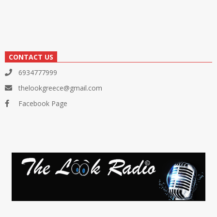
CONTACT US
6934777999
thelookgreece@gmail.com
Facebook Page