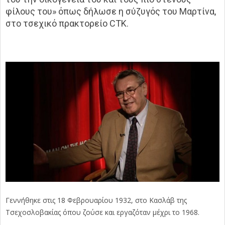
φίλους του» όπως δήλωσε η σύζυγός του Μαρτίνα,
στο τσεχικό πρακτορείο CTK.
Γεννήθηκε στις 18 Φεβρουαρίου 1932, στο Κασλάβ της
Τσεχοσλοβακίας όπου ζούσε και εργαζόταν μέχρι το 1968.