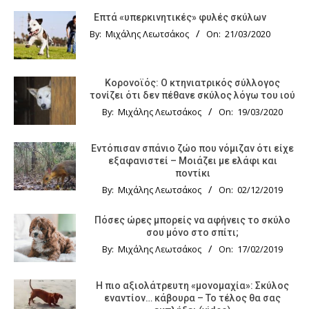
Επτά «υπερκινητικές» φυλές σκύλων
By:
Μιχάλης Λεωτσάκος
On:
21/03/2020
Κορονοϊός: Ο κτηνιατρικός σύλλογος
τονίζει ότι δεν πέθανε σκύλος λόγω του ιού
By:
Μιχάλης Λεωτσάκος
On:
19/03/2020
Εντόπισαν σπάνιο ζώο που νόμιζαν ότι είχε
εξαφανιστεί – Μοιάζει με ελάφι και
ποντίκι
By:
Μιχάλης Λεωτσάκος
On:
02/12/2019
Πόσες ώρες μπορείς να αφήνεις το σκύλο
σου μόνο στο σπίτι;
By:
Μιχάλης Λεωτσάκος
On:
17/02/2019
Η πιο αξιολάτρευτη «μονομαχία»: Σκύλος
εναντίον… κάβουρα – Το τέλος θα σας