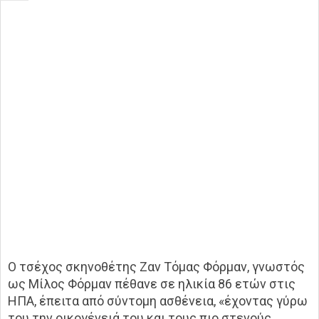
Ο τσέχος σκηνοθέτης Ζαν Τόμας Φόρμαν, γνωστός
ως Μίλος Φόρμαν πέθανε σε ηλικία 86 ετών στις
ΗΠΑ, έπειτα από σύντομη ασθένεια, «έχοντας γύρω
του την οικογένειά του και τους πιο στενούς