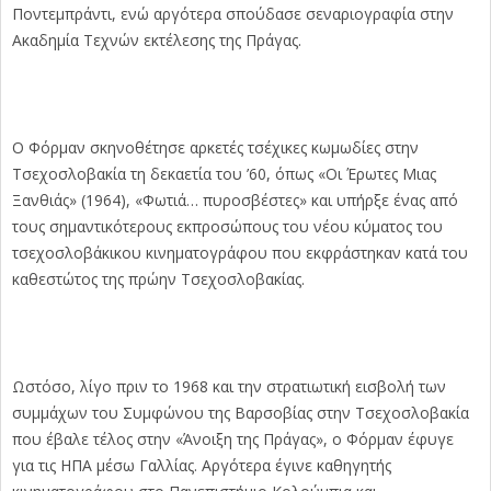
Ποντεμπράντι, ενώ αργότερα σπούδασε σεναριογραφία στην
Ακαδημία Τεχνών εκτέλεσης της Πράγας.
Ο Φόρμαν σκηνοθέτησε αρκετές τσέχικες κωμωδίες στην
Τσεχοσλοβακία τη δεκαετία του ’60, όπως «Οι Έρωτες Μιας
Ξανθιάς» (1964), «Φωτιά… πυροσβέστες» και υπήρξε ένας από
τους σημαντικότερους εκπροσώπους του νέου κύματος του
τσεχοσλοβάκικου κινηματογράφου που εκφράστηκαν κατά του
καθεστώτος της πρώην Τσεχοσλοβακίας.
Ωστόσο, λίγο πριν το 1968 και την στρατιωτική εισβολή των
συμμάχων του Συμφώνου της Βαρσοβίας στην Τσεχοσλοβακία
που έβαλε τέλος στην «Άνοιξη της Πράγας», ο Φόρμαν έφυγε
για τις ΗΠΑ μέσω Γαλλίας. Αργότερα έγινε καθηγητής