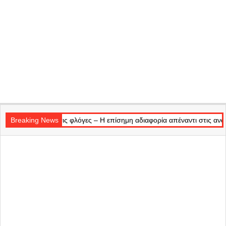
Secondary
 στις φλόγες – Η επίσημη αδιαφορία απέναντι στις αναμνήσεις μας
Navigation
Breaking News
Menu