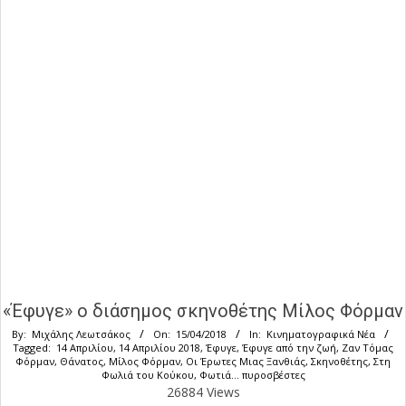
«Έφυγε» ο διάσημος σκηνοθέτης Μίλος Φόρμαν
By:
Μιχάλης Λεωτσάκος
On:
15/04/2018
In:
Κινηματογραφικά Νέα
Tagged:
14 Απριλίου
,
14 Απριλίου 2018
,
Έφυγε
,
Έφυγε από την ζωή
,
Ζαν Τόμας
Φόρμαν
,
Θάνατος
,
Μίλος Φόρμαν
,
Οι Έρωτες Μιας Ξανθιάς
,
Σκηνοθέτης
,
Στη
Φωλιά του Κούκου
,
Φωτιά... πυροσβέστες
26884 Views