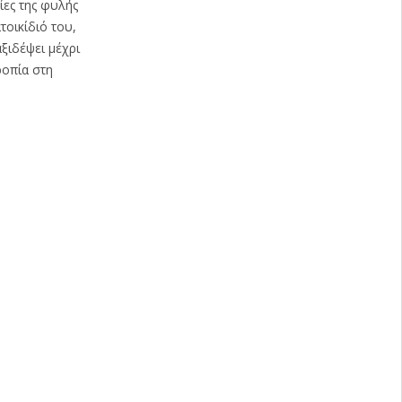
ίες της φυλής
τοικίδιό του,
ξιδέψει μέχρι
ροπία στη