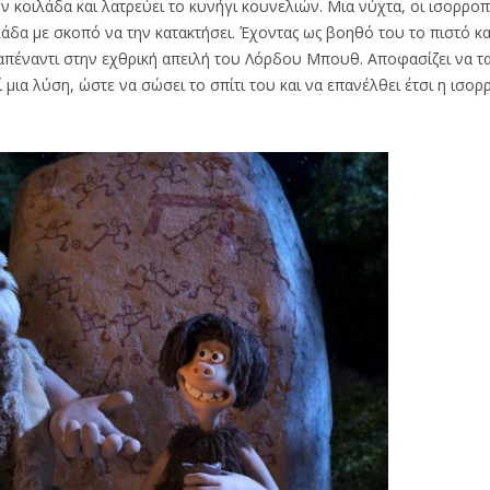
 κοιλάδα και λατρεύει το κυνήγι κουνελιών. Μια νύχτα, οι ισορροπ
δα με σκοπό να την κατακτήσει. Έχοντας ως βοηθό του το πιστό κα
πέναντι στην εχθρική απειλή του Λόρδου Μπουθ. Αποφασίζει να τα
ια λύση, ώστε να σώσει το σπίτι του και να επανέλθει έτσι η ισορ