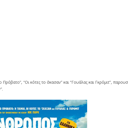
Πρόβατο”, “Οι κότες το ΄σκασαν” και “Γουάλας και Γκρόμιτ”, παρουσι
”.