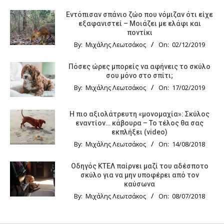
Εντόπισαν σπάνιο ζώο που νόμιζαν ότι είχε
εξαφανιστεί – Μοιάζει με ελάφι και
ποντίκι
By:
Μιχάλης Λεωτσάκος
On:
02/12/2019
Πόσες ώρες μπορείς να αφήνεις το σκύλο
σου μόνο στο σπίτι;
By:
Μιχάλης Λεωτσάκος
On:
17/02/2019
Η πιο αξιολάτρευτη «μονομαχία»: Σκύλος
εναντίον… κάβουρα – Το τέλος θα σας
εκπλήξει (video)
By:
Μιχάλης Λεωτσάκος
On:
14/08/2018
Οδηγός KTΕΛ παίρνει μαζί του αδέσποτο
σκύλο για να μην υποφέρει από τον
καύσωνα
By:
Μιχάλης Λεωτσάκος
On:
08/07/2018