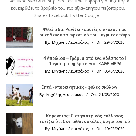
Ένα μικρό γκόλντεν ριτρίβερ πάει πρώτη φορά για πεζοπορία
και κερδίζει το βραβείο του πιο αξιαγάπητου πεζοπόρου.
Shares Facebook Twitter Google+
Φθιώτιδα: Ραγίζει καρδιές ο σκύλος που
συνόδευσε το αφεντικό του μέχρι τον τάφο
By:
Μιχάλης Λεωτσάκος
On:
29/04/2020
4 Απριλίου – Γράμμα από ένα Αδέσποτο |
Παγκόσμια ημέρα είναι…ΚΑΘΕ ΜΕΡΑ
By:
Μιχάλης Λεωτσάκος
On:
06/04/2020
Επτά «υπερκινητικές» φυλές σκύλων
By:
Μιχάλης Λεωτσάκος
On:
21/03/2020
Κορονοϊός: Ο κτηνιατρικός σύλλογος
τονίζει ότι δεν πέθανε σκύλος λόγω του ιού
By:
Μιχάλης Λεωτσάκος
On:
19/03/2020