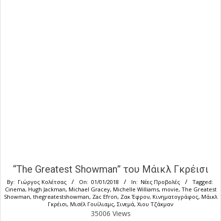
“The Greatest Showman” του Μάικλ Γκρέισι
By:
Γιώργος Κολέτσας
On:
01/01/2018
In:
Νέες Προβολές
Tagged:
Cinema
,
Hugh Jackman
,
Michael Gracey
,
Michelle Williams
,
movie
,
The Greatest
Showman
,
thegreatestshowman
,
Zac Efron
,
Ζακ Έφρον
,
Κινηματογράφος
,
Μάικλ
Γκρέισι
,
Μισέλ Γουίλιαμς
,
Σινεμά
,
Χιου Τζάκμαν
35006 Views