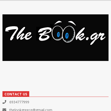
CONTACT US
6934777999
thelookgreece@gmail.com