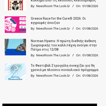
κόλλημα από τις εκδόσεις Κλειδάριθμος
By:
NewsRoom The Look.Gr
On:
01/08/2026
Greece Race for the Cure® 2026: Οι
εγγραφές άνοιξαν
By:
NewsRoom The Look.Gr
On:
01/08/2026
Norman Hyams: Η πρώτη διεθνής έκθεση
ζωγραφικής του καλλιτέχνη ανοίγει στην
Πάτμο στις 12/08
By:
NewsRoom The Look.Gr
On:
01/08/2026
Το Φεστιβάλ Στρογγύλη συνεχίζει για 9η
χρονιά με πλούσιο συναυλιακό πρόγραμμα
By:
NewsRoom The Look.Gr
On:
01/08/2026