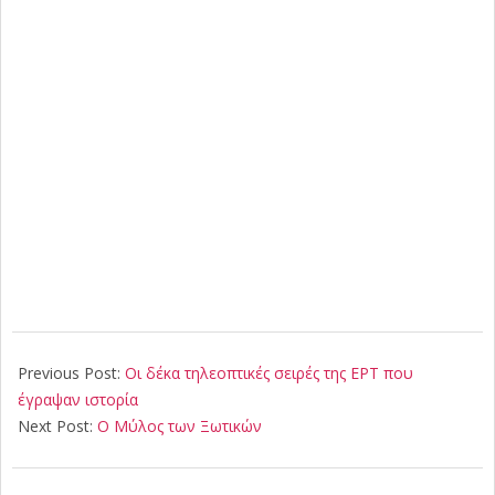
2018-
01-
Previous Post:
Οι δέκα τηλεοπτικές σειρές της ΕΡΤ που
01
έγραψαν ιστορία
Next Post:
Ο Μύλος των Ξωτικών