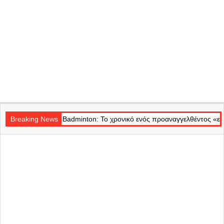
Secondary
dminton: Το χρονικό ενός προαναγγελθέντος «εγκλήματος» στις φλόγες
Navigation
Breaking News
Menu