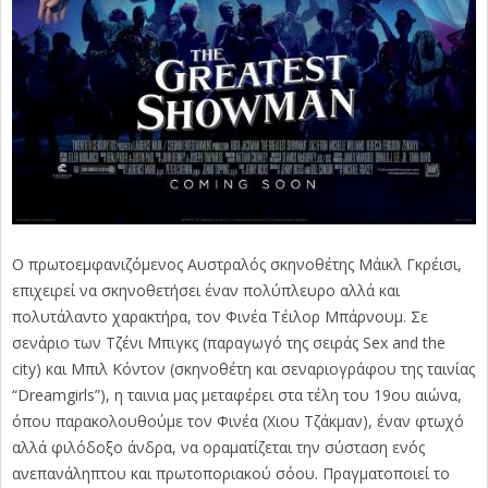
Ο πρωτοεμφανιζόμενος Αυστραλός σκηνοθέτης Μάικλ Γκρέισι,
επιχειρεί να σκηνοθετήσει έναν πολύπλευρο αλλά και
πολυτάλαντο χαρακτήρα, τον Φινέα Τέιλορ Μπάρνουμ. Σε
σενάριο των Τζένι Μπιγκς (παραγωγό της σειράς Sex and the
city) και Μπιλ Κόντον (σκηνοθέτη και σεναριογράφου της ταινίας
“Dreamgirls”), η ταινια μας μεταφέρει στα τέλη του 19ου αιώνα,
όπου παρακολουθούμε τον Φινέα (Χιου Τζάκμαν), έναν φτωχό
αλλά φιλόδοξο άνδρα, να οραματίζεται την σύσταση ενός
ανεπανάληπτου και πρωτοποριακού σόου. Πραγματοποιεί το