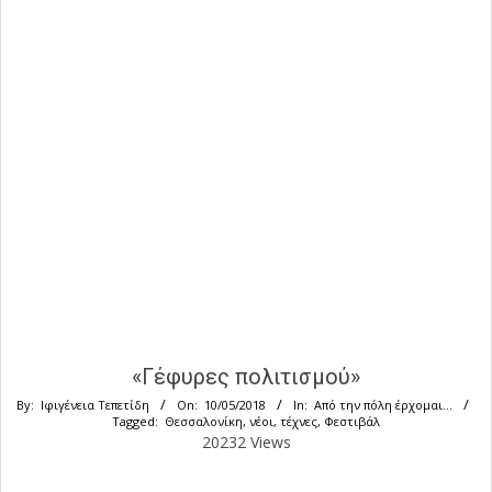
«Γέφυρες πολιτισμού»
By:
Ιφιγένεια Τεπετίδη
On:
10/05/2018
In:
Από την πόλη έρχομαι...
Tagged:
Θεσσαλονίκη
,
νέοι
,
τέχνες
,
Φεστιβάλ
20232 Views