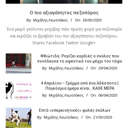
Ο πιο αξιαγάπητος πεζοπόρος
By:
Μιχάλης Λεωτσάκος
On:
26/05/2020
Ένα μικρό γκόλντεν ριτρίβερ πάει πρώτη φορά για πεζοπορία
και κερδίζει το βραβείο του πιο αξιαγάπητου πεζοπόρου.
Shares Facebook Twitter Google+
Φθιώτιδα: Ραγίζει καρδιές ο σκύλος που
συνόδευσε το αφεντικό του μέχρι τον τάφο
By:
Μιχάλης Λεωτσάκος
On:
29/04/2020
4 Απριλίου – Γράμμα από ένα Αδέσποτο |
Παγκόσμια ημέρα είναι…ΚΑΘΕ ΜΕΡΑ
By:
Μιχάλης Λεωτσάκος
On:
06/04/2020
Επτά «υπερκινητικές» φυλές σκύλων
By:
Μιχάλης Λεωτσάκος
On:
21/03/2020