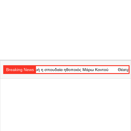
Secondary
πό τη ζωή η σπουδαία ηθοποιός Μάρω Κοντού
Navigation
Breaking News
Θέατρο Badminton:
Menu