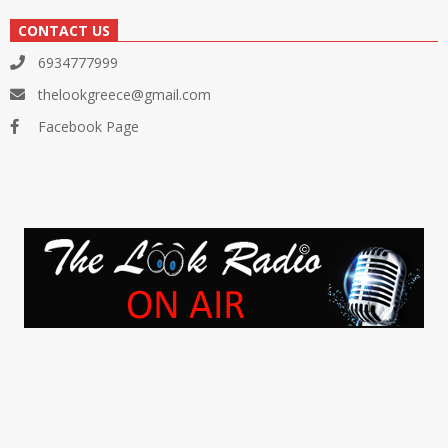
CONTACT US
6934777999
thelookgreece@gmail.com
Facebook Page