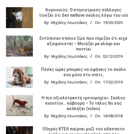
Κορονοϊός: Ο κτηνιατρικός σύλλογος
τονίζει ότι δεν πέθανε σκύλος λόγω του ιού
By:
Μιχάλης Λεωτσάκος
On:
19/03/2020
Εντόπισαν σπάνιο ζώο που νόμιζαν ότι είχε
εξαφανιστεί – Μοιάζει με ελάφι και
ποντίκι
By:
Μιχάλης Λεωτσάκος
On:
02/12/2019
Πόσες ώρες μπορείς να αφήνεις το σκύλο
σου μόνο στο σπίτι;
By:
Μιχάλης Λεωτσάκος
On:
17/02/2019
Η πιο αξιολάτρευτη «μονομαχία»: Σκύλος
εναντίον… κάβουρα – Το τέλος θα σας
εκπλήξει (video)
By:
Μιχάλης Λεωτσάκος
On:
14/08/2018
Οδηγός KTΕΛ παίρνει μαζί του αδέσποτο