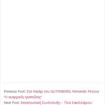
2018-
05-
Previous Post:
Στο πατάρι του GUTENBERG: Fernando Pessoa
10
“Ο αναρχικός τραπεζίτης”
Next Post:
Αποκλειστική Συνέντευξη – Τίνα Σακελλάριου: