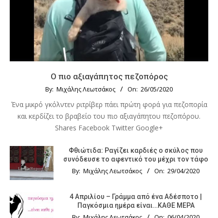
Ο πιο αξιαγάπητος πεζοπόρος
By:
Μιχάλης Λεωτσάκος
On:
26/05/2020
Ένα μικρό γκόλντεν ριτρίβερ πάει πρώτη φορά για πεζοπορία
και κερδίζει το βραβείο του πιο αξιαγάπητου πεζοπόρου.
Shares Facebook Twitter Google+
Φθιώτιδα: Ραγίζει καρδιές ο σκύλος που
συνόδευσε το αφεντικό του μέχρι τον τάφο
By:
Μιχάλης Λεωτσάκος
On:
29/04/2020
4 Απριλίου – Γράμμα από ένα Αδέσποτο |
Παγκόσμια ημέρα είναι…ΚΑΘΕ ΜΕΡΑ
By:
Μιχάλης Λεωτσάκος
On:
06/04/2020