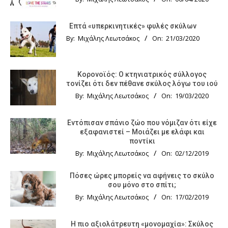
Επτά «υπερκινητικές» φυλές σκύλων
By:
Μιχάλης Λεωτσάκος
On:
21/03/2020
Κορονοϊός: Ο κτηνιατρικός σύλλογος
τονίζει ότι δεν πέθανε σκύλος λόγω του ιού
By:
Μιχάλης Λεωτσάκος
On:
19/03/2020
Εντόπισαν σπάνιο ζώο που νόμιζαν ότι είχε
εξαφανιστεί – Μοιάζει με ελάφι και
ποντίκι
By:
Μιχάλης Λεωτσάκος
On:
02/12/2019
Πόσες ώρες μπορείς να αφήνεις το σκύλο
σου μόνο στο σπίτι;
By:
Μιχάλης Λεωτσάκος
On:
17/02/2019
Η πιο αξιολάτρευτη «μονομαχία»: Σκύλος