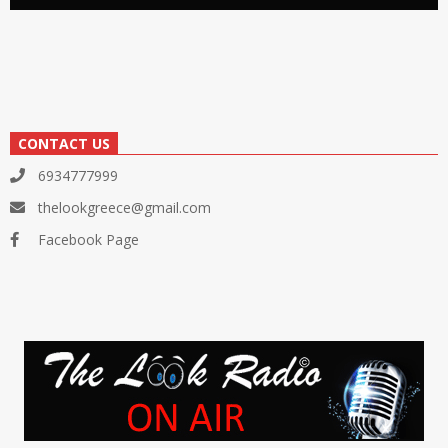
CONTACT US
6934777999
thelookgreece@gmail.com
Facebook Page