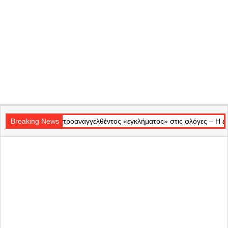
Secondary
ενός προαναγγελθέντος «εγκλήματος» στις φλόγες – Η επίσημη αδιαφορ
Navigation
Breaking News
Menu