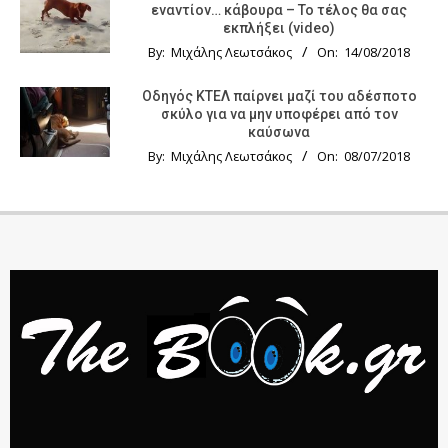
εναντίον… κάβουρα – Το τέλος θα σας
εκπλήξει (video)
By:
Μιχάλης Λεωτσάκος
On:
14/08/2018
Οδηγός KTΕΛ παίρνει μαζί του αδέσποτο
σκύλο για να μην υποφέρει από τον
καύσωνα
By:
Μιχάλης Λεωτσάκος
On:
08/07/2018