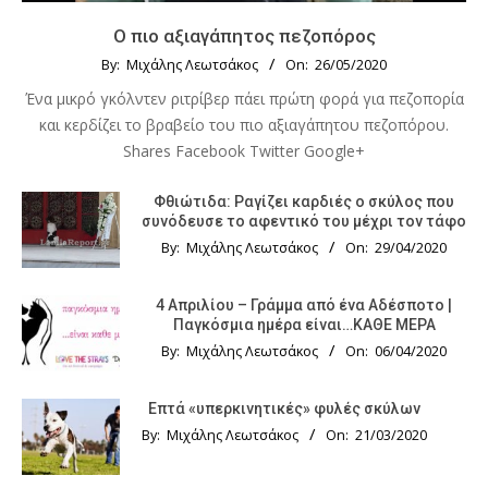
Ο πιο αξιαγάπητος πεζοπόρος
By:
Μιχάλης Λεωτσάκος
On:
26/05/2020
Ένα μικρό γκόλντεν ριτρίβερ πάει πρώτη φορά για πεζοπορία
και κερδίζει το βραβείο του πιο αξιαγάπητου πεζοπόρου.
Shares Facebook Twitter Google+
Φθιώτιδα: Ραγίζει καρδιές ο σκύλος που
συνόδευσε το αφεντικό του μέχρι τον τάφο
By:
Μιχάλης Λεωτσάκος
On:
29/04/2020
4 Απριλίου – Γράμμα από ένα Αδέσποτο |
Παγκόσμια ημέρα είναι…ΚΑΘΕ ΜΕΡΑ
By:
Μιχάλης Λεωτσάκος
On:
06/04/2020
Επτά «υπερκινητικές» φυλές σκύλων
By:
Μιχάλης Λεωτσάκος
On:
21/03/2020