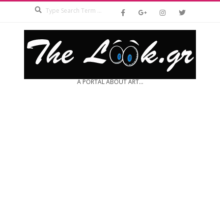
Search
Skip
to
content
THE
A PORTAL ABOUT ART...
LOOK.GR