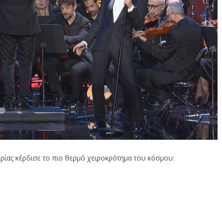
ρίας κέρδισε το πιο θερμό χειροκρότημα του κόσμου: