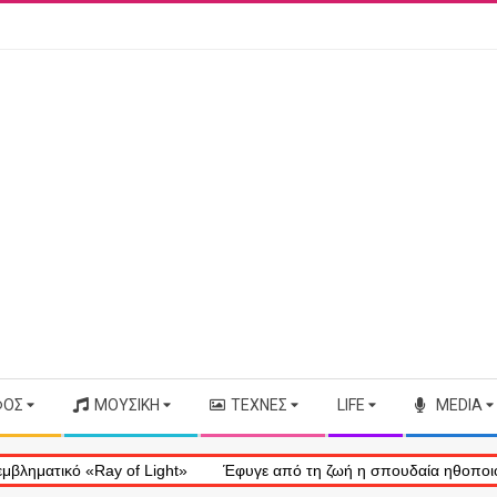
ΦΟΣ
ΜΟΥΣΙΚΉ
ΤΈΧΝΕΣ
LIFE
MEDIA
f Light»
Έφυγε από τη ζωή η σπουδαία ηθοποιός Μάρω Κοντού