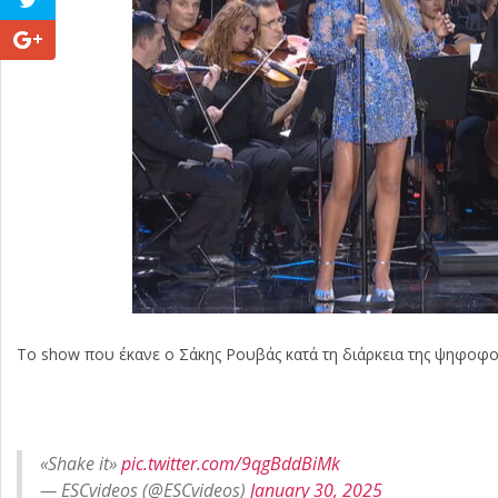
Το show που έκανε ο Σάκης Ρουβάς κατά τη διάρκεια της ψηφοφο
«Shake it»
pic.twitter.com/9qgBddBiMk
— ESCvideos (@ESCvideos)
January 30, 2025