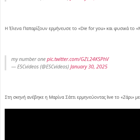
Η Έλενα Παπαρίζουν ερμήνευσε το «Die for you» και φυσικά το «M
my number one
pic.twitter.com/GZL24KSPhV
— ESCvideos (@ESCvideos)
January 30, 2025
Στη σκηνή ανέβηκε η Μαρίνα Σάττι ερμηνεύοντας live το «Ζάρι» 