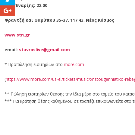
Ώρα Έναρξης:
22.00
Φραντζή και Θαρύπου 35-37, 117 43, Νέος Κόσμος
www
.
stn
.
gr
email
:
stavroslive
@
gmail
.
com
* Προπώληση εισιτηρίων στο
more.com
(
https://www.more.com/us-el/tickets/music/xristougenniatiko-rebe
** Πώληση εισιτηρίων θέασης την ίδια μέρα στο ταμείο του κατασ
*** Για κράτηση θέσης καθημένου σε τραπέζι επικοινωνείτε στο 