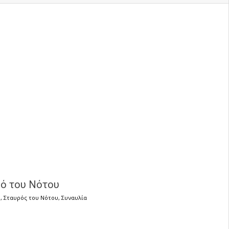
ρό του Νότου
ή
,
Σταυρός του Νότου
,
Συναυλία