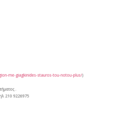
gion-me-giagkinides-stauros-tou-notou-plus/
)
τήματος .
τηλ 210 9226975