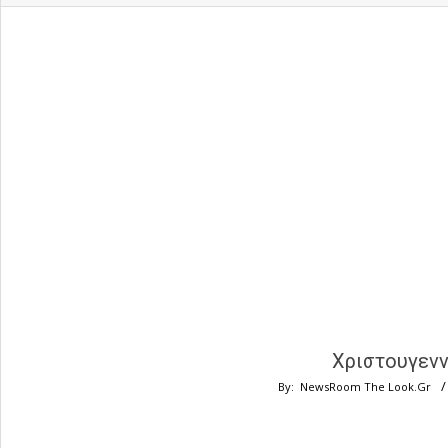
Χριστουγενν
By:
NewsRoom The Look.Gr