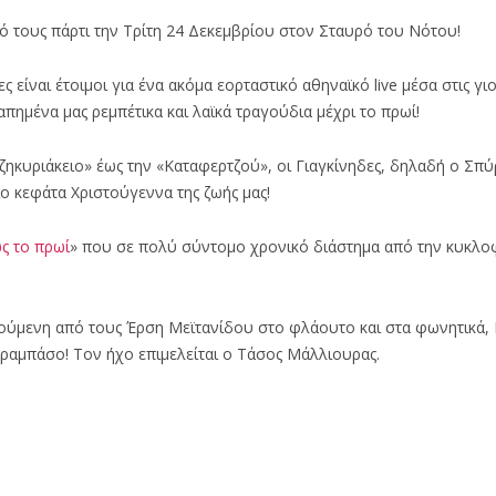
ό τους πάρτι την Τρίτη 24 Δεκεμβρίου στον Σταυρό του Νότου!
 είναι έτοιμοι για ένα ακόμα εορταστικό αθηναϊκό live μέσα στις γι
γαπημένα μας ρεμπέτικα και λαϊκά τραγούδια μέχρι το πρωί!
ηκυριάκειο» έως την «Καταφερτζού», οι Γιαγκίνηδες, δηλαδή ο Σπύ
ο κεφάτα Χριστούγεννα της ζωής μας!
ς το πρωί
» που σε πολύ σύντομο χρονικό διάστημα από την κυκλο
ελούμενη από τους Έρση Μεϊτανίδου στο φλάουτο και στα φωνητικά,
ραμπάσο! Τον ήχο επιμελείται ο Τάσος Μάλλιουρας.