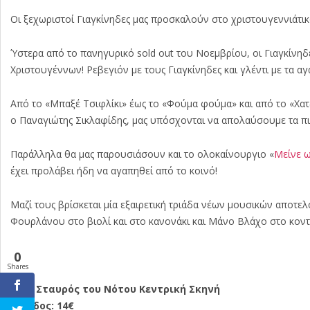
Οι ξεχωριστοί Γιαγκίνηδες μας προσκαλούν στο χριστουγεννιάτικ
Ύστερα από το πανηγυρικό sold out του Νοεμβρίου, οι Γιαγκίνηδες
Χριστουγέννων! Ρεβεγιόν με τους Γιαγκίνηδες και γλέντι με τα α
Από το «Μπαξέ Τσιφλίκι» έως το «Φούμα φούμα» και από το «Χατζ
ο Παναγιώτης Σικλαφίδης, μας υπόσχονται να απολαύσουμε τα πι
Παράλληλα θα μας παρουσιάσουν και το ολοκαίνουργιο «
Μείνε ω
έχει προλάβει ήδη να αγαπηθεί από το κοινό!
Μαζί τους βρίσκεται μία εξαιρετική τριάδα νέων μουσικών αποτ
Φουρλάνου στο βιολί και στο κανονάκι και Μάνο Βλάχο στο κοντ
0
Shares
Info
: Σταυρός του Νότου Κεντρική Σκηνή
Είσοδος: 14€