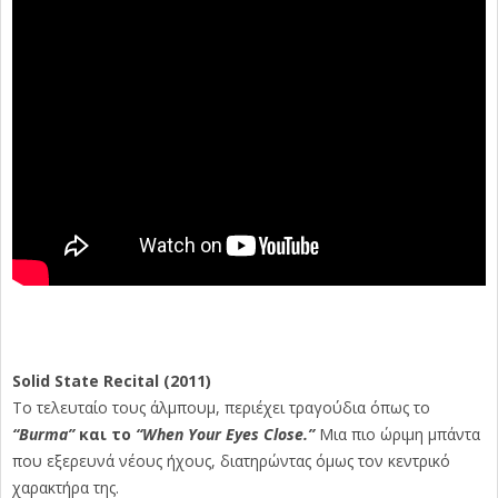
Solid State Recital (2011)
Το τελευταίο τους άλμπουμ, περιέχει τραγούδια όπως το
“Burma”
και το
“When Your Eyes Close.”
Μια πιο ώριμη μπάντα
που εξερευνά νέους ήχους, διατηρώντας όμως τον κεντρικό
χαρακτήρα της.