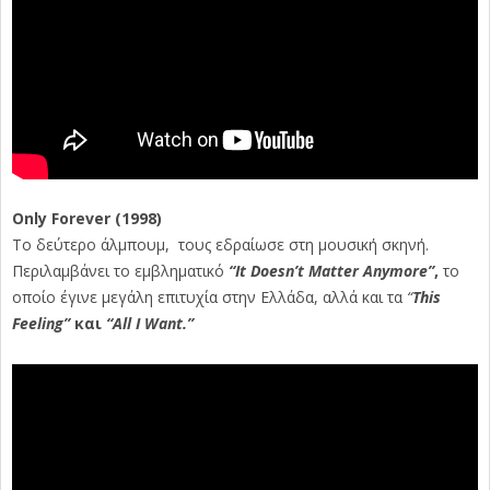
Only Forever (1998)
Το δεύτερο άλμπουμ, τους εδραίωσε στη μουσική σκηνή.
Περιλαμβάνει το εμβληματικό
“It Doesn’t Matter Anymore”
,
το
οποίο έγινε μεγάλη επιτυχία στην Ελλάδα, αλλά και τα
“
This
Feeling”
και
“All I Want.”