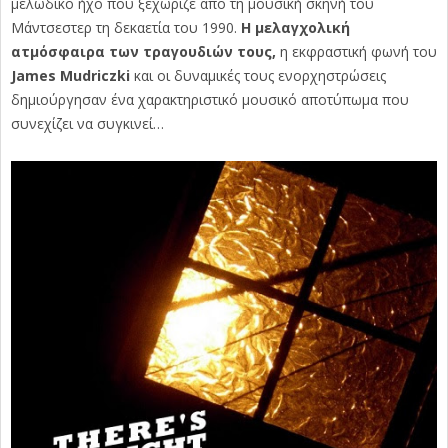
μελωδικό ήχο που ξεχώριζε από τη μουσική σκηνή του
Μάντσεστερ τη δεκαετία του 1990.
Η μελαγχολική
ατμόσφαιρα των τραγουδιών τους,
η εκφραστική φωνή του
James Mudriczki
και οι δυναμικές τους ενορχηστρώσεις
δημιούργησαν ένα χαρακτηριστικό μουσικό αποτύπωμα που
συνεχίζει να συγκινεί…