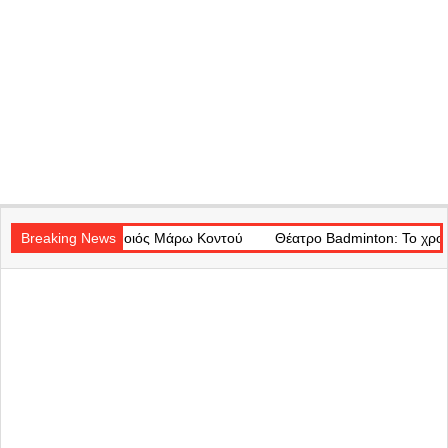
Secondary
ιός Μάρω Κοντού
Navigation
Breaking News
Θέατρο Badminton: Το χρονικό ενός προαναγγελθέ
Menu