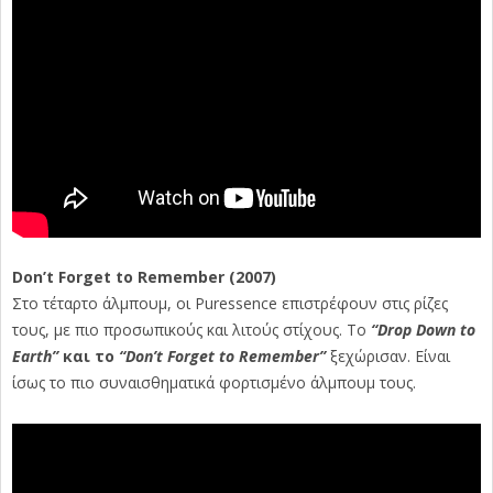
Don’t Forget to Remember (2007)
Στο τέταρτο άλμπουμ, οι Puressence επιστρέφουν στις ρίζες
τους, με πιο προσωπικούς και λιτούς στίχους. Το
“Drop Down to
Earth”
και το
“Don’t Forget to Remember”
ξεχώρισαν. Είναι
ίσως το πιο συναισθηματικά φορτισμένο άλμπουμ τους.