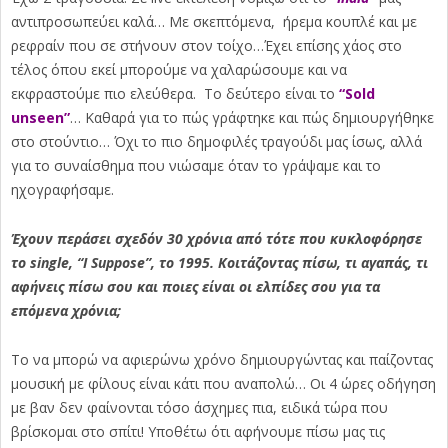
αντιπροσωπεύει καλά… Με σκεπτόμενα, ήρεμα κουπλέ και με
ρεφραίν που σε στήνουν στον τοίχο…Έχει επίσης χάος στο
τέλος όπου εκεί μπορούμε να χαλαρώσουμε και να
εκφραστούμε πιο ελεύθερα. Το δεύτερο είναι το
“Sold
unseen”
… Καθαρά για το πώς γράφτηκε και πώς δημιουργήθηκε
στο στούντιο… Όχι το πιο δημοφιλές τραγούδι μας ίσως, αλλά
για το συναίσθημα που νιώσαμε όταν το γράψαμε και το
ηχογραφήσαμε.
Έχουν περάσει σχεδόν 30 χρόνια από τότε που κυκλοφόρησε
το single, “I Suppose”, το 1995. Κοιτάζοντας πίσω, τι αγαπάς, τι
αφήνεις πίσω σου και ποιες είναι οι ελπίδες σου για τα
επόμενα χρόνια;
Το να μπορώ να αφιερώνω χρόνο δημιουργώντας και παίζοντας
μουσική με φίλους είναι κάτι που αναπολώ… Οι 4 ώρες οδήγηση
με βαν δεν φαίνονται τόσο άσχημες πια, ειδικά τώρα που
βρίσκομαι στο σπίτι! Υποθέτω ότι αφήνουμε πίσω μας τις