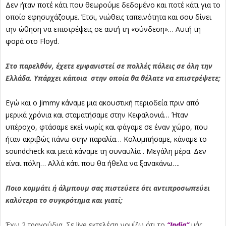
Δεν ήταν ποτέ κάτι που θεωρούμε δεδομένο και ποτέ κάτι για το
οποίο εφησυχάζουμε. Έτσι, νιώθεις ταπεινότητα και σου δίνει
την ώθηση να επιστρέψεις σε αυτή τη «σύνδεση»… Αυτή τη
φορά στο Floyd.
Στο παρελθόν, έχετε εμφανιστεί σε πολλές πόλεις σε όλη την
Ελλάδα. Υπάρχει κάποια στην οποία θα θέλατε να επιστρέψετε;
Εγώ και ο Jimmy κάναμε μια ακουστική περιοδεία πριν από
μερικά χρόνια και σταματήσαμε στην Κεφαλονιά… Ήταν
υπέροχο, φτάσαμε εκεί νωρίς και φάγαμε σε έναν χώρο, που
ήταν ακριβώς πάνω στην παραλία… Κολυμπήσαμε, κάναμε το
soundcheck και μετά κάναμε τη συναυλία . Μεγάλη μέρα. Δεν
είναι πόλη… Αλλά κάτι που θα ήθελα να ξανακάνω….
Ποιο κομμάτι ή άλμπουμ σας πιστεύετε ότι αντιπροσωπεύει
καλύτερα το συγκρότημα και γιατί;
Έχω 2 τραγούδια. Σε live εκτελέση νομίζω ότι το
“India”
μάς