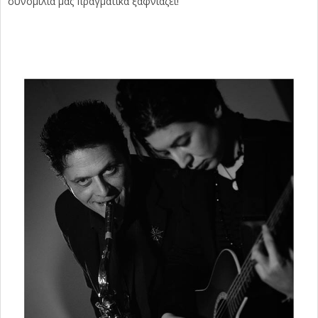
συνομιλία μας πραγματικά ξαφνιάζει!