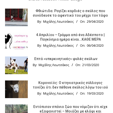
Φθιώτιδα: Ραγίζει καρδιές ο σκύλος που
συνόδευσε το αφεντικό του μέχρι τον τάφο
By:
Μιχάλης Λεωτσάκος
On:
29/04/2020
4 Απριλίου – Γράμμα από ένα Αδέσποτο |
Παγκόσμια ημέρα είναι…ΚΑΘΕ ΜΕΡΑ
By:
Μιχάλης Λεωτσάκος
On:
06/04/2020
Επτά «υπερκινητικές» φυλές σκύλων
By:
Μιχάλης Λεωτσάκος
On:
21/03/2020
Κορονοϊός: Ο κτηνιατρικός σύλλογος
τονίζει ότι δεν πέθανε σκύλος λόγω του ιού
By:
Μιχάλης Λεωτσάκος
On:
19/03/2020
Εντόπισαν σπάνιο ζώο που νόμιζαν ότι είχε
εξαφανιστεί – Μοιάζει με ελάφι και