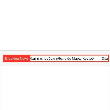
Secondary
η ζωή η σπουδαία ηθοποιός Μάρω Κοντού
Navigation
Breaking News
Θέατρο Badminton: Το χ
Menu