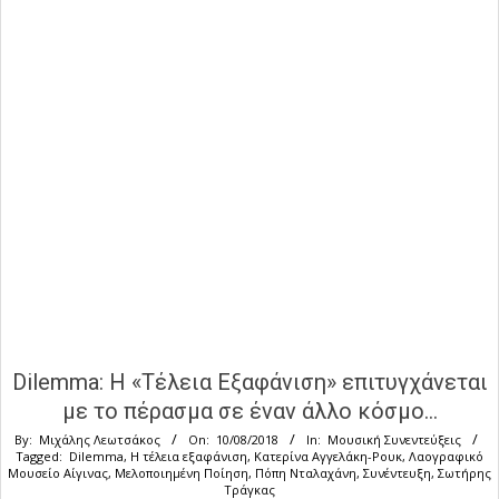
Dilemma: Η «Τέλεια Εξαφάνιση» επιτυγχάνεται
με το πέρασμα σε έναν άλλο κόσμο…
By:
Μιχάλης Λεωτσάκος
On:
10/08/2018
In:
Μουσική Συνεντεύξεις
Tagged:
Dilemma
,
Η τέλεια εξαφάνιση
,
Κατερίνα Αγγελάκη-Ρουκ
,
Λαογραφικό
Μουσείο Αίγινας
,
Μελοποιημένη Ποίηση
,
Πόπη Νταλαχάνη
,
Συνέντευξη
,
Σωτήρης
Τράγκας