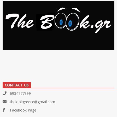
CONTACT US
6934777999
thelookgreece@gmail.com
Facebook Page