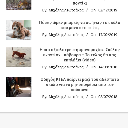
ποντίκι
By:
Μιχάλης Λεωτσάκος
On:
02/12/2019
Πόσες ώρες μπορείς να αφήνεις το σκύλο
σου μόνο στο σπίτι;
By:
Μιχάλης Λεωτσάκος
On:
17/02/2019
Η πιο αξιολάτρευτη «μονομαχία»: Σκύλος
εναντίον… κάβουρα – Το τέλος θα σας
εκπλήξει (video)
By:
Μιχάλης Λεωτσάκος
On:
14/08/2018
Οδηγός KTΕΛ παίρνει μαζί του αδέσποτο
σκύλο για να μην υποφέρει από τον
καύσωνα
By:
Μιχάλης Λεωτσάκος
On:
08/07/2018