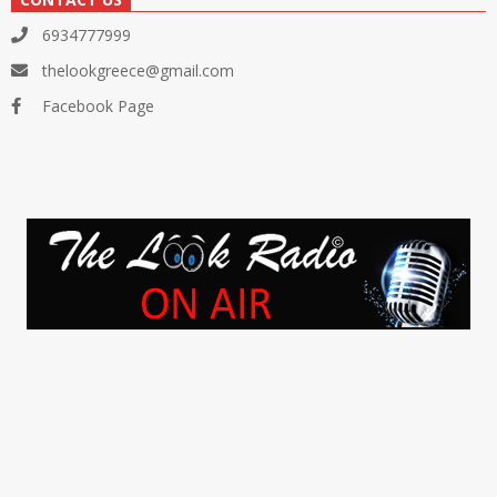
6934777999
thelookgreece@gmail.com
Facebook Page