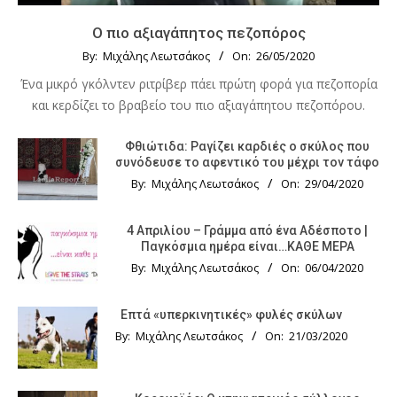
Ο πιο αξιαγάπητος πεζοπόρος
By:
Μιχάλης Λεωτσάκος
On:
26/05/2020
Ένα μικρό γκόλντεν ριτρίβερ πάει πρώτη φορά για πεζοπορία
και κερδίζει το βραβείο του πιο αξιαγάπητου πεζοπόρου.
Φθιώτιδα: Ραγίζει καρδιές ο σκύλος που
συνόδευσε το αφεντικό του μέχρι τον τάφο
By:
Μιχάλης Λεωτσάκος
On:
29/04/2020
4 Απριλίου – Γράμμα από ένα Αδέσποτο |
Παγκόσμια ημέρα είναι…ΚΑΘΕ ΜΕΡΑ
By:
Μιχάλης Λεωτσάκος
On:
06/04/2020
Επτά «υπερκινητικές» φυλές σκύλων
By:
Μιχάλης Λεωτσάκος
On:
21/03/2020