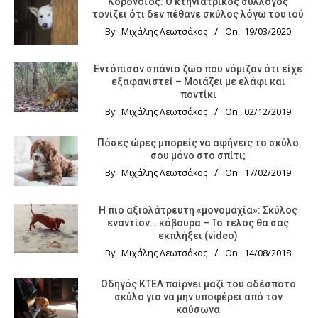
Κορονοϊός: Ο κτηνιατρικός σύλλογος
τονίζει ότι δεν πέθανε σκύλος λόγω του ιού
By:
Μιχάλης Λεωτσάκος
On:
19/03/2020
Εντόπισαν σπάνιο ζώο που νόμιζαν ότι είχε
εξαφανιστεί – Μοιάζει με ελάφι και
ποντίκι
By:
Μιχάλης Λεωτσάκος
On:
02/12/2019
Πόσες ώρες μπορείς να αφήνεις το σκύλο
σου μόνο στο σπίτι;
By:
Μιχάλης Λεωτσάκος
On:
17/02/2019
Η πιο αξιολάτρευτη «μονομαχία»: Σκύλος
εναντίον… κάβουρα – Το τέλος θα σας
εκπλήξει (video)
By:
Μιχάλης Λεωτσάκος
On:
14/08/2018
Οδηγός KTΕΛ παίρνει μαζί του αδέσποτο
σκύλο για να μην υποφέρει από τον
καύσωνα