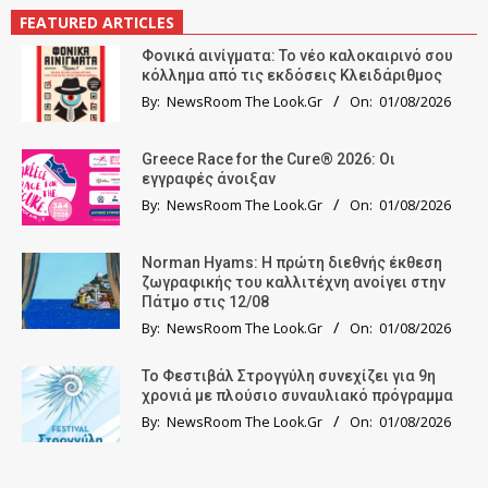
FEATURED ARTICLES
Φονικά αινίγματα: Το νέο καλοκαιρινό σου
κόλλημα από τις εκδόσεις Κλειδάριθμος
By:
NewsRoom The Look.Gr
On:
01/08/2026
Greece Race for the Cure® 2026: Οι
εγγραφές άνοιξαν
By:
NewsRoom The Look.Gr
On:
01/08/2026
Norman Hyams: Η πρώτη διεθνής έκθεση
ζωγραφικής του καλλιτέχνη ανοίγει στην
Πάτμο στις 12/08
By:
NewsRoom The Look.Gr
On:
01/08/2026
Το Φεστιβάλ Στρογγύλη συνεχίζει για 9η
χρονιά με πλούσιο συναυλιακό πρόγραμμα
By:
NewsRoom The Look.Gr
On:
01/08/2026