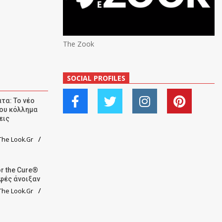
The Zook
SOCIAL PROFILES
τα: Το νέο
ου κόλλημα
εις
he Look.Gr
r the Cure®
αφές άνοιξαν
he Look.Gr