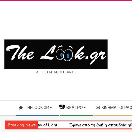
Skip
to
content
THE
A PORTAL ABOUT ART...
LOOK.GR
Secondary
THELOOK.GR
— ΘΈΑΤΡΟ
ΚΙΝΗΜΑΤΟΓΡΆ
Navigation
Menu
ληματικό «Ray of Light»
Breaking News
Έφυγε από τη ζωή η σπουδαία ηθοποιός