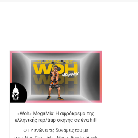
«Woh» MegaMix: Η αφρόκρεμα της
ελληνικής rap/trap σκηνής σε ένα hit!
Ο FY ενώνει τις δυνάμεις του με
τους Mad Clip, Light, Mente Fuerte, Hawk