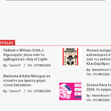
RTICLES
Πέθανε ο William Orbit, ο
Φονικά αινίγμα
δημιουργός πίσω από το
καλοκαιρινό σ
εμβληματικό «Ray of Light»
από τις εκδόσ
Κλειδάριθμος
By:
Tasos P.
On:
07/08/2026
By:
NewsRoom T
On:
01/08/2026
Madonna & Kylie Minogue σε
ντουέτο για πρώτη φορά:
«Love Sensation»
Greece Race fo
2026: Οι εγγρ
By:
Tasos P.
On:
07/08/2026
By:
NewsRoom T
On:
01/08/2026