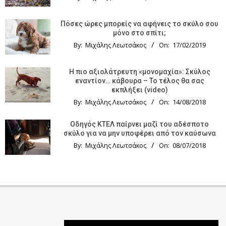
Πόσες ώρες μπορείς να αφήνεις το σκύλο σου
μόνο στο σπίτι;
By:
Μιχάλης Λεωτσάκος
On:
17/02/2019
Η πιο αξιολάτρευτη «μονομαχία»: Σκύλος
εναντίον… κάβουρα – Το τέλος θα σας
εκπλήξει (video)
By:
Μιχάλης Λεωτσάκος
On:
14/08/2018
Οδηγός KTΕΛ παίρνει μαζί του αδέσποτο
σκύλο για να μην υποφέρει από τον καύσωνα
By:
Μιχάλης Λεωτσάκος
On:
08/07/2018