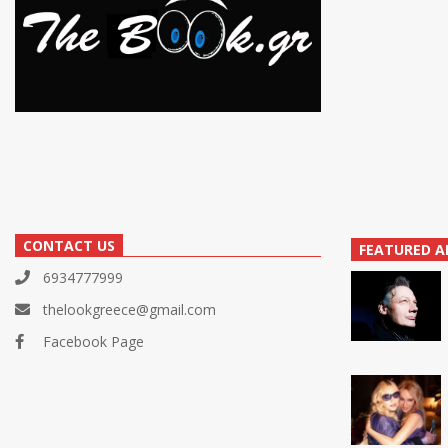
CONTACT US
FEATURED A
6934777999
thelookgreece@gmail.com
Facebook Page