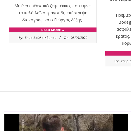
Με ένα αυθεντικό ζεϊμπέκικο, που υμνεί
το καλό λαϊκό τραγούδι, επέστρεψε
Πρεμιέρ
δισκογραφικά ο Γιώργος Λέξης !
Bodeg
ασφαλεί
READ MORE →
2020-
κράτος,
By:
Σπυριδούλα Κάμπου
On:
03/09/2020
09-
κορω
03
2020-
By:
Σπυρι
08-
31