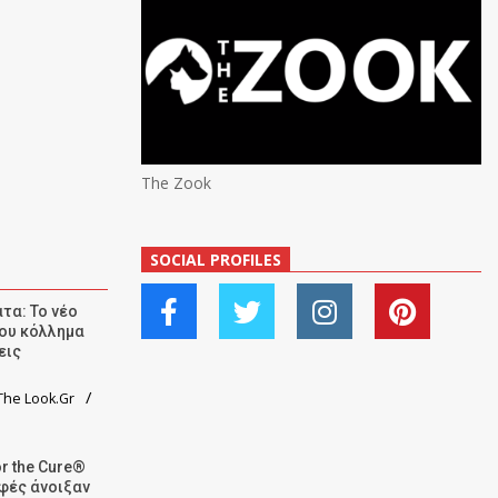
The Zook
SOCIAL PROFILES
τα: Το νέο
ου κόλλημα
εις
he Look.Gr
r the Cure®
αφές άνοιξαν