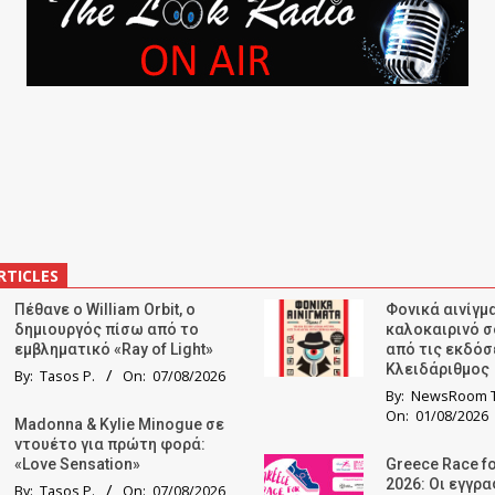
RTICLES
Πέθανε ο William Orbit, ο
Φονικά αινίγμα
δημιουργός πίσω από το
καλοκαιρινό σ
εμβληματικό «Ray of Light»
από τις εκδόσ
Κλειδάριθμος
By:
Tasos P.
On:
07/08/2026
By:
NewsRoom T
On:
01/08/2026
Madonna & Kylie Minogue σε
ντουέτο για πρώτη φορά:
«Love Sensation»
Greece Race fo
2026: Οι εγγρ
By:
Tasos P.
On:
07/08/2026