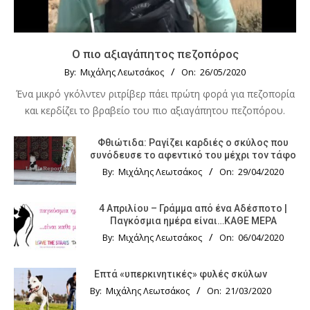
Ο πιο αξιαγάπητος πεζοπόρος
By:
Μιχάλης Λεωτσάκος
On:
26/05/2020
Ένα μικρό γκόλντεν ριτρίβερ πάει πρώτη φορά για πεζοπορία
και κερδίζει το βραβείο του πιο αξιαγάπητου πεζοπόρου.
Φθιώτιδα: Ραγίζει καρδιές ο σκύλος που
συνόδευσε το αφεντικό του μέχρι τον τάφο
By:
Μιχάλης Λεωτσάκος
On:
29/04/2020
4 Απριλίου – Γράμμα από ένα Αδέσποτο |
Παγκόσμια ημέρα είναι…ΚΑΘΕ ΜΕΡΑ
By:
Μιχάλης Λεωτσάκος
On:
06/04/2020
Επτά «υπερκινητικές» φυλές σκύλων
By:
Μιχάλης Λεωτσάκος
On:
21/03/2020