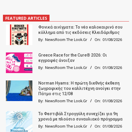
FEATURED ARTICLES
Φονικά αινίγματα: Το νέο καλοκαιρινό σου
κόλλημα από τις εκδόσεις Κλειδάριθμος
By:
NewsRoom The Look.Gr
On:
01/08/2026
Greece Race for the Cure® 2026: Οι
εγγραφές άνοιξαν
By:
NewsRoom The Look.Gr
On:
01/08/2026
Norman Hyams: Η πρώτη διεθνής έκθεση
ζωγραφικής του καλλιτέχνη ανοίγει στην
Πάτμο στις 12/08
By:
NewsRoom The Look.Gr
On:
01/08/2026
Το Φεστιβάλ Στρογγύλη συνεχίζει για 9η
χρονιά με πλούσιο συναυλιακό πρόγραμμα
By:
NewsRoom The Look.Gr
On:
01/08/2026