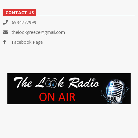
CONTACT US
6934777999
thelookgreece@gmail.com
Facebook Page