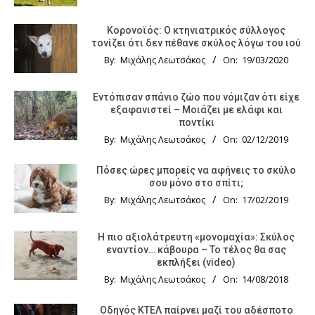
Κορονοϊός: Ο κτηνιατρικός σύλλογος
τονίζει ότι δεν πέθανε σκύλος λόγω του ιού
By:
Μιχάλης Λεωτσάκος
On:
19/03/2020
Εντόπισαν σπάνιο ζώο που νόμιζαν ότι είχε
εξαφανιστεί – Μοιάζει με ελάφι και
ποντίκι
By:
Μιχάλης Λεωτσάκος
On:
02/12/2019
Πόσες ώρες μπορείς να αφήνεις το σκύλο
σου μόνο στο σπίτι;
By:
Μιχάλης Λεωτσάκος
On:
17/02/2019
Η πιο αξιολάτρευτη «μονομαχία»: Σκύλος
εναντίον… κάβουρα – Το τέλος θα σας
εκπλήξει (video)
By:
Μιχάλης Λεωτσάκος
On:
14/08/2018
Οδηγός KTΕΛ παίρνει μαζί του αδέσποτο