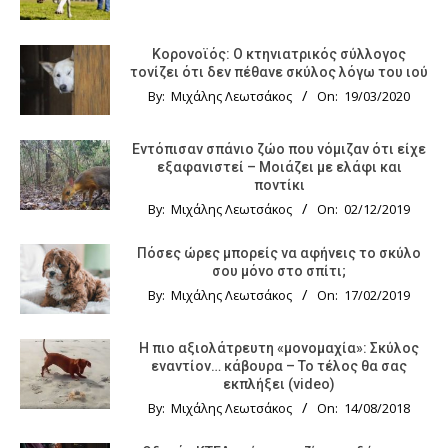
Κορονοϊός: Ο κτηνιατρικός σύλλογος
τονίζει ότι δεν πέθανε σκύλος λόγω του ιού
By:
Μιχάλης Λεωτσάκος
On:
19/03/2020
Εντόπισαν σπάνιο ζώο που νόμιζαν ότι είχε
εξαφανιστεί – Μοιάζει με ελάφι και
ποντίκι
By:
Μιχάλης Λεωτσάκος
On:
02/12/2019
Πόσες ώρες μπορείς να αφήνεις το σκύλο
σου μόνο στο σπίτι;
By:
Μιχάλης Λεωτσάκος
On:
17/02/2019
Η πιο αξιολάτρευτη «μονομαχία»: Σκύλος
εναντίον… κάβουρα – Το τέλος θα σας
εκπλήξει (video)
By:
Μιχάλης Λεωτσάκος
On:
14/08/2018