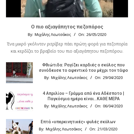
Ο πιο αξιαγάπητος πεζοπόρος
By:
Μιχάλης Λεωτσάκος
On:
26/05/2020
Ένα μικρό γκόλντεν ριτρίβερ πάει πρώτη φορά για πεζοπορία
και κερδίζει το βραβείο του πιο αξιαγάπητου πεζοπόρου.
Φθιώτιδα: Ραγίζει καρδιές ο σκύλος που
συνόδευσε το αφεντικό του μέχρι τον τάφο
By:
Μιχάλης Λεωτσάκος
On:
29/04/2020
4 Απριλίου – Γράμμα από ένα Αδέσποτο |
Παγκόσμια ημέρα είναι…ΚΑΘΕ ΜΕΡΑ
By:
Μιχάλης Λεωτσάκος
On:
06/04/2020
Επτά «υπερκινητικές» φυλές σκύλων
By:
Μιχάλης Λεωτσάκος
On:
21/03/2020