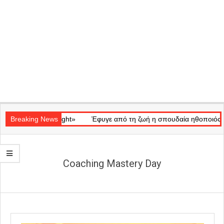
Secondary
κό «Ray of Light»
Navigation
Breaking News
Έφυγε από τη ζωή η σπουδαία ηθοποιός Μάρω 
Menu
Coaching Mastery Day