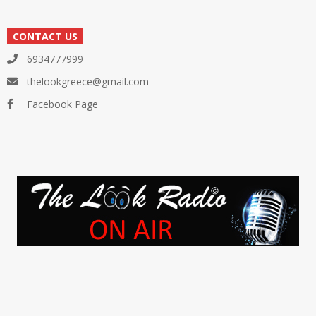
CONTACT US
6934777999
thelookgreece@gmail.com
Facebook Page