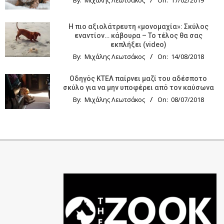
By:
Μιχάλης Λεωτσάκος
On:
17/02/2019
Η πιο αξιολάτρευτη «μονομαχία»: Σκύλος
εναντίον… κάβουρα – Το τέλος θα σας
εκπλήξει (video)
By:
Μιχάλης Λεωτσάκος
On:
14/08/2018
Οδηγός KTΕΛ παίρνει μαζί του αδέσποτο
σκύλο για να μην υποφέρει από τον καύσωνα
By:
Μιχάλης Λεωτσάκος
On:
08/07/2018