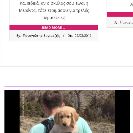
Και ειδικά, αν ο σκύλος σου είναι η
Α
Μερέντα, τότε ετοιμάσου για τρελές
περιπέτειες!
2019-
By:
Παναγι
02-
READ MORE →
22
2019-
By:
Παναγιώτης Βογιατζής
On:
02/03/2019
03-
02