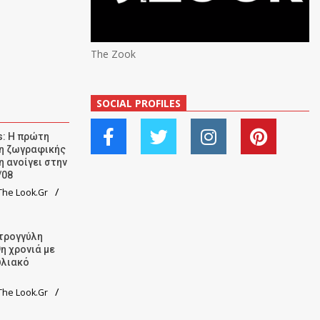
The Zook
SOCIAL PROFILES
: Η πρώτη
ση ζωγραφικής
η ανοίγει στην
/08
he Look.Gr
τρογγύλη
9η χρονιά με
υλιακό
he Look.Gr