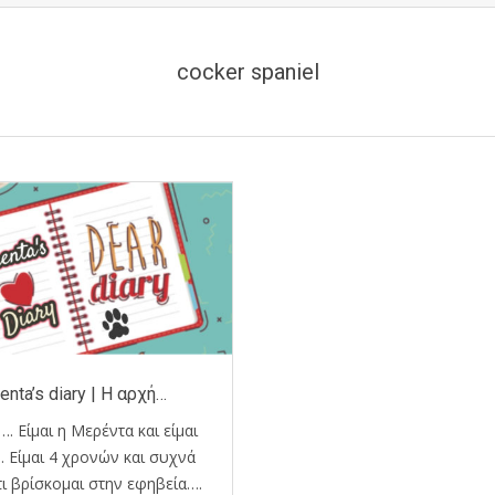
cocker spaniel
enta’s diary | Η αρχή…
…. Είμαι η Μερέντα και είμαι
 Είμαι 4 χρονών και συχνά
ι βρίσκομαι στην εφηβεία….