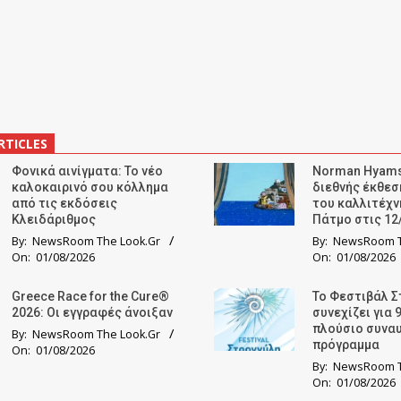
RTICLES
Φονικά αινίγματα: Το νέο
Norman Hyams
καλοκαιρινό σου κόλλημα
διεθνής έκθε
από τις εκδόσεις
του καλλιτέχν
Κλειδάριθμος
Πάτμο στις 12
By:
NewsRoom The Look.Gr
By:
NewsRoom T
On:
01/08/2026
On:
01/08/2026
Greece Race for the Cure®
Το Φεστιβάλ Σ
2026: Οι εγγραφές άνοιξαν
συνεχίζει για 
πλούσιο συνα
By:
NewsRoom The Look.Gr
πρόγραμμα
On:
01/08/2026
By:
NewsRoom T
On:
01/08/2026