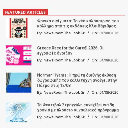
FEATURED ARTICLES
Φονικά αινίγματα: Το νέο καλοκαιρινό σου
κόλλημα από τις εκδόσεις Κλειδάριθμος
By:
NewsRoom The Look.Gr
On:
01/08/2026
Greece Race for the Cure® 2026: Οι
εγγραφές άνοιξαν
By:
NewsRoom The Look.Gr
On:
01/08/2026
Norman Hyams: Η πρώτη διεθνής έκθεση
ζωγραφικής του καλλιτέχνη ανοίγει στην
Πάτμο στις 12/08
By:
NewsRoom The Look.Gr
On:
01/08/2026
Το Φεστιβάλ Στρογγύλη συνεχίζει για 9η
χρονιά με πλούσιο συναυλιακό πρόγραμμα
By:
NewsRoom The Look.Gr
On:
01/08/2026