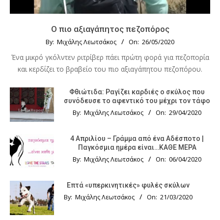
Ο πιο αξιαγάπητος πεζοπόρος
By:
Μιχάλης Λεωτσάκος
On:
26/05/2020
Ένα μικρό γκόλντεν ριτρίβερ πάει πρώτη φορά για πεζοπορία
και κερδίζει το βραβείο του πιο αξιαγάπητου πεζοπόρου.
Φθιώτιδα: Ραγίζει καρδιές ο σκύλος που
συνόδευσε το αφεντικό του μέχρι τον τάφο
By:
Μιχάλης Λεωτσάκος
On:
29/04/2020
4 Απριλίου – Γράμμα από ένα Αδέσποτο |
Παγκόσμια ημέρα είναι…ΚΑΘΕ ΜΕΡΑ
By:
Μιχάλης Λεωτσάκος
On:
06/04/2020
Επτά «υπερκινητικές» φυλές σκύλων
By:
Μιχάλης Λεωτσάκος
On:
21/03/2020