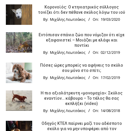
Κορονοϊός: Ο κτηνιατρικός σύλλογος
τονίζει ότι δεν πέθανε σκύλος λόγω του ιού
By:
Μιχάλης Λεωτσάκος
On:
19/03/2020
Εντόπισαν σπάνιο ζώο που νόμιζαν ότι είχε
εξαφανιστεί – Μοιάζει με ελάφι και
ποντίκι
By:
Μιχάλης Λεωτσάκος
On:
02/12/2019
Πόσες ώρες μπορείς να αφήνεις το σκύλο
σου μόνο στο σπίτι;
By:
Μιχάλης Λεωτσάκος
On:
17/02/2019
Η πιο αξιολάτρευτη «μονομαχία»: Σκύλος
εναντίον… κάβουρα – Το τέλος θα σας
εκπλήξει (video)
By:
Μιχάλης Λεωτσάκος
On:
14/08/2018
Οδηγός KTΕΛ παίρνει μαζί του αδέσποτο
σκύλο για να μην υποφέρει από τον