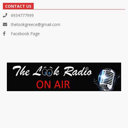
CONTACT US
6934777999
thelookgreece@gmail.com
Facebook Page