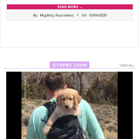
READ MORE →
2020-
By:
Μιχάλης Λεωτσάκος
On:
03/06/2020
06-
03
ΙΣΤΟΡΊΕΣ ΖΏΩΝ
VIEW ALL