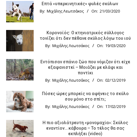
Επτά «υπερκινητικές» φυλές σκύλων
By:
Μιχάλης Λεωτσάκος
On:
21/03/2020
Κορονοϊός: Ο κτηνιατρικός σύλλογος
τονίζει ότι δεν πέθανε σκύλος λόγω του ιού
By:
Μιχάλης Λεωτσάκος
On:
19/03/2020
Εντόπισαν σπάνιο ζώο που νόμιζαν ότι είχε
εξαφανιστεί – Μοιάζει με ελάφι και
ποντίκι
By:
Μιχάλης Λεωτσάκος
On:
02/12/2019
Πόσες ώρες μπορείς να αφήνεις το σκύλο
σου μόνο στο σπίτι;
By:
Μιχάλης Λεωτσάκος
On:
17/02/2019
Η πιο αξιολάτρευτη «μονομαχία»: Σκύλος
εναντίον… κάβουρα – Το τέλος θα σας
εκπλήξει (video)