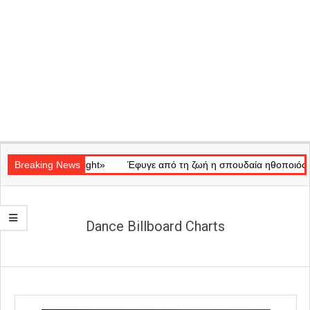
Secondary
κό «Ray of Light»
Navigation
Breaking News
Έφυγε από τη ζωή η σπουδαία ηθοποιός Μάρω
Menu
Dance Billboard Charts