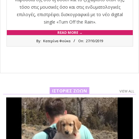
τόσο στις μουσικές όσο και στις ενδυματολογικές
επιλογές, επιστρέφει δισκογραφικά με το νέο digital
single «Τurn Off the Rain».
READ MORE →
2019-
By:
Κατερίνα Φούκα
On:
27/10/2019
10-
27
ΙΣΤΟΡΊΕΣ ΖΏΩΝ
VIEW ALL