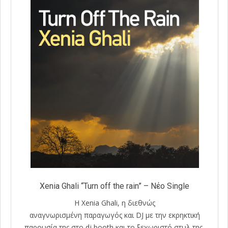
Xenia Ghali “Turn off the rain” – Νέο Single
Η Xenia Ghali, η διεθνώς
αναγνωρισμένη παραγωγός και DJ με την εκρηκτική
παρουσία της στο dj booth και το ξεχωριστό στυλ της,