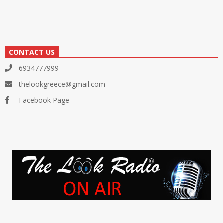
CONTACT US
6934777999
thelookgreece@gmail.com
Facebook Page