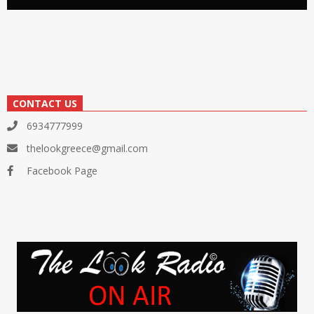
CONTACT US
6934777999
thelookgreece@gmail.com
Facebook Page