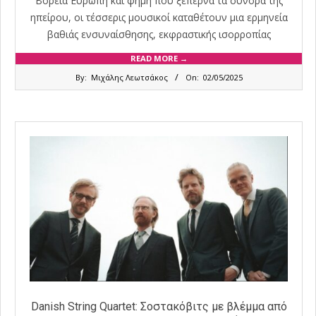
Βόρεια Ευρώπη και φήμη που ξεπερνά τα σύνορα της
ηπείρου, οι τέσσερις μουσικοί καταθέτουν μια ερμηνεία
βαθιάς ενσυναίσθησης, εκφραστικής ισορροπίας
READ MORE →
2025-
By:
Μιχάλης Λεωτσάκος
On:
02/05/2025
05-
02
Danish String Quartet: Σοστακόβιτς με βλέμμα από