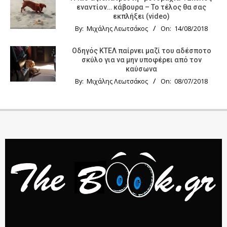
εναντίον… κάβουρα – Το τέλος θα σας
εκπλήξει (video)
By:
Μιχάλης Λεωτσάκος
On:
14/08/2018
Οδηγός KTΕΛ παίρνει μαζί του αδέσποτο
σκύλο για να μην υποφέρει από τον
καύσωνα
By:
Μιχάλης Λεωτσάκος
On:
08/07/2018