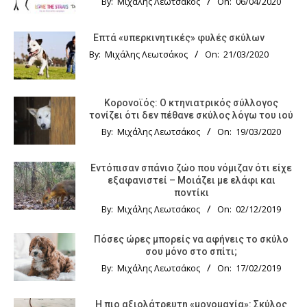
By:
Μιχάλης Λεωτσάκος
On:
06/04/2020
Επτά «υπερκινητικές» φυλές σκύλων
By:
Μιχάλης Λεωτσάκος
On:
21/03/2020
Κορονοϊός: Ο κτηνιατρικός σύλλογος
τονίζει ότι δεν πέθανε σκύλος λόγω του ιού
By:
Μιχάλης Λεωτσάκος
On:
19/03/2020
Εντόπισαν σπάνιο ζώο που νόμιζαν ότι είχε
εξαφανιστεί – Μοιάζει με ελάφι και
ποντίκι
By:
Μιχάλης Λεωτσάκος
On:
02/12/2019
Πόσες ώρες μπορείς να αφήνεις το σκύλο
σου μόνο στο σπίτι;
By:
Μιχάλης Λεωτσάκος
On:
17/02/2019
Η πιο αξιολάτρευτη «μονομαχία»: Σκύλος