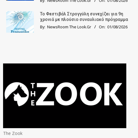
By:
NewsRoom The Look.Gr
On:
01/08/2026
Το Φεστιβάλ Στρογγύλη συνεχίζει για 9η
χρονιά με πλούσιο συναυλιακό πρόγραμμα
By:
NewsRoom The Look.Gr
On:
01/08/2026
The Zook