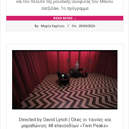
και τον πλούτο της μουσικής ιδιοφυΐας του Μάνου
Χατζιδάκι. Το πρόγραμμα
READ MORE →
2026-
By:
Μαρία Χαρίτου
On:
20/06/2026
06-
20
Directed by David Lynch | Όλες οι ταινίες και
μαραθώνιος 48 επεισοδίων «Twin Peaks»