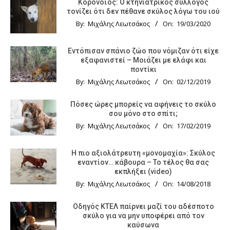
Κορονοϊός: Ο κτηνιατρικός σύλλογος
τονίζει ότι δεν πέθανε σκύλος λόγω του ιού
By:
Μιχάλης Λεωτσάκος
On:
19/03/2020
Εντόπισαν σπάνιο ζώο που νόμιζαν ότι είχε
εξαφανιστεί – Μοιάζει με ελάφι και
ποντίκι
By:
Μιχάλης Λεωτσάκος
On:
02/12/2019
Πόσες ώρες μπορείς να αφήνεις το σκύλο
σου μόνο στο σπίτι;
By:
Μιχάλης Λεωτσάκος
On:
17/02/2019
Η πιο αξιολάτρευτη «μονομαχία»: Σκύλος
εναντίον… κάβουρα – Το τέλος θα σας
εκπλήξει (video)
By:
Μιχάλης Λεωτσάκος
On:
14/08/2018
Οδηγός KTΕΛ παίρνει μαζί του αδέσποτο
σκύλο για να μην υποφέρει από τον
καύσωνα