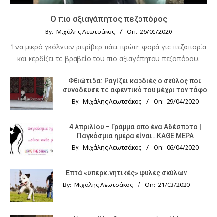
Ο πιο αξιαγάπητος πεζοπόρος
By:
Μιχάλης Λεωτσάκος
On:
26/05/2020
Ένα μικρό γκόλντεν ριτρίβερ πάει πρώτη φορά για πεζοπορία
και κερδίζει το βραβείο του πιο αξιαγάπητου πεζοπόρου.
Φθιώτιδα: Ραγίζει καρδιές ο σκύλος που
συνόδευσε το αφεντικό του μέχρι τον τάφο
By:
Μιχάλης Λεωτσάκος
On:
29/04/2020
4 Απριλίου – Γράμμα από ένα Αδέσποτο |
Παγκόσμια ημέρα είναι…ΚΑΘΕ ΜΕΡΑ
By:
Μιχάλης Λεωτσάκος
On:
06/04/2020
Επτά «υπερκινητικές» φυλές σκύλων
By:
Μιχάλης Λεωτσάκος
On:
21/03/2020