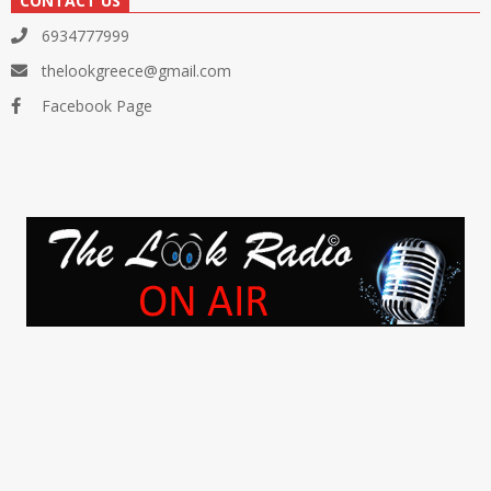
CONTACT US
6934777999
thelookgreece@gmail.com
Facebook Page