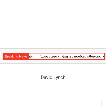
Secondary
ay of Light»
Navigation
Breaking News
Έφυγε από τη ζωή η σπουδαία ηθοποιός Μάρω Κοντ
Menu
David Lynch