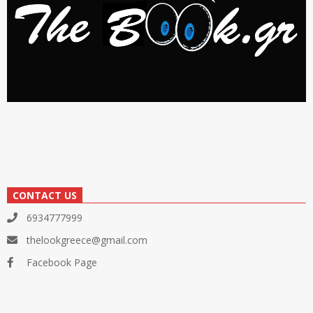
CONTACT US
6934777999
thelookgreece@gmail.com
Facebook Page