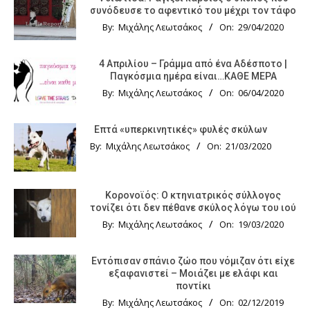
συνόδευσε το αφεντικό του μέχρι τον τάφο
By:
Μιχάλης Λεωτσάκος
On:
29/04/2020
4 Απριλίου – Γράμμα από ένα Αδέσποτο |
Παγκόσμια ημέρα είναι…ΚΑΘΕ ΜΕΡΑ
By:
Μιχάλης Λεωτσάκος
On:
06/04/2020
Επτά «υπερκινητικές» φυλές σκύλων
By:
Μιχάλης Λεωτσάκος
On:
21/03/2020
Κορονοϊός: Ο κτηνιατρικός σύλλογος
τονίζει ότι δεν πέθανε σκύλος λόγω του ιού
By:
Μιχάλης Λεωτσάκος
On:
19/03/2020
Εντόπισαν σπάνιο ζώο που νόμιζαν ότι είχε
εξαφανιστεί – Μοιάζει με ελάφι και
ποντίκι
By:
Μιχάλης Λεωτσάκος
On:
02/12/2019