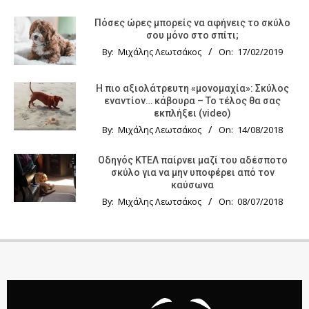
Πόσες ώρες μπορείς να αφήνεις το σκύλο
σου μόνο στο σπίτι;
By:
Μιχάλης Λεωτσάκος
On:
17/02/2019
Η πιο αξιολάτρευτη «μονομαχία»: Σκύλος
εναντίον… κάβουρα – Το τέλος θα σας
εκπλήξει (video)
By:
Μιχάλης Λεωτσάκος
On:
14/08/2018
Οδηγός KTΕΛ παίρνει μαζί του αδέσποτο
σκύλο για να μην υποφέρει από τον
καύσωνα
By:
Μιχάλης Λεωτσάκος
On:
08/07/2018