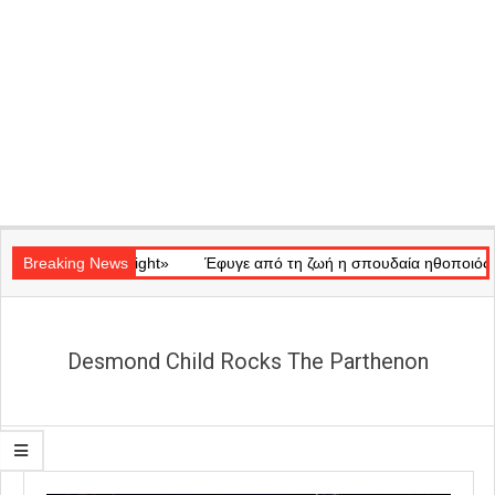
Secondary
ό «Ray of Light»
Navigation
Breaking News
Έφυγε από τη ζωή η σπουδαία ηθοποιός Μάρω 
Menu
Desmond Child Rocks The Parthenon