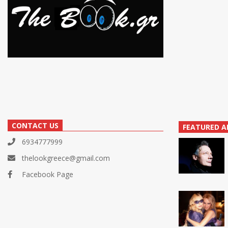
CONTACT US
FEATURED A
6934777999
thelookgreece@gmail.com
Facebook Page