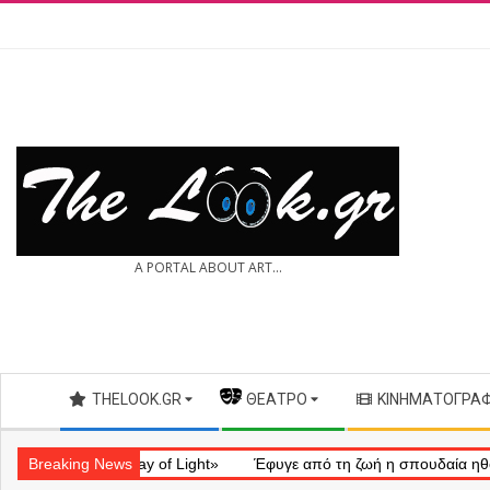
Skip
to
content
THE
A PORTAL ABOUT ART...
LOOK.GR
Secondary
THELOOK.GR
— ΘΈΑΤΡΟ
ΚΙΝΗΜΑΤΟΓΡΆ
Navigation
Menu
ηματικό «Ray of Light»
Breaking News
Έφυγε από τη ζωή η σπουδαία ηθοποιός