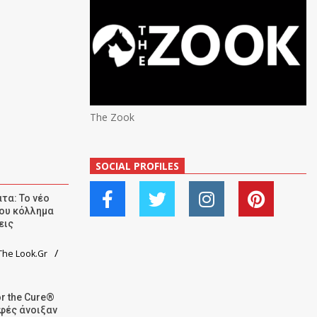
The Zook
SOCIAL PROFILES
τα: Το νέο
ου κόλλημα
εις
he Look.Gr
r the Cure®
αφές άνοιξαν