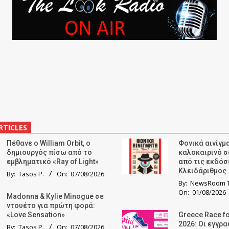
RTICLES
Πέθανε ο William Orbit, ο
Φονικά αινίγμα
δημιουργός πίσω από το
καλοκαιρινό σ
εμβληματικό «Ray of Light»
από τις εκδόσ
Κλειδάριθμος
By:
Tasos P.
On:
07/08/2026
By:
NewsRoom T
On:
01/08/2026
Madonna & Kylie Minogue σε
ντουέτο για πρώτη φορά:
«Love Sensation»
Greece Race fo
2026: Οι εγγρ
By:
Tasos P.
On:
07/08/2026