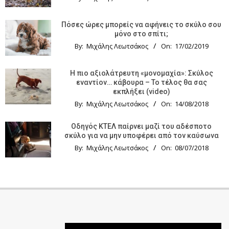
Πόσες ώρες μπορείς να αφήνεις το σκύλο σου
μόνο στο σπίτι;
By:
Μιχάλης Λεωτσάκος
On:
17/02/2019
Η πιο αξιολάτρευτη «μονομαχία»: Σκύλος
εναντίον… κάβουρα – Το τέλος θα σας
εκπλήξει (video)
By:
Μιχάλης Λεωτσάκος
On:
14/08/2018
Οδηγός KTΕΛ παίρνει μαζί του αδέσποτο
σκύλο για να μην υποφέρει από τον καύσωνα
By:
Μιχάλης Λεωτσάκος
On:
08/07/2018