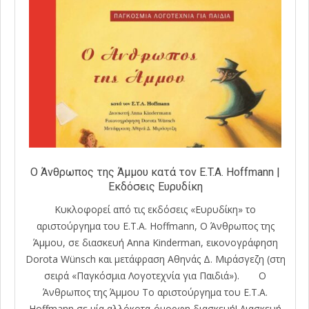
Ο Άνθρωπος της Άμμου κατά τον E.T.A. Hoffmann |
Εκδόσεις Ευρυδίκη
Κυκλοφορεί από τις εκδόσεις «Ευρυδίκη» το
αριστούργηµα του E.T.A. Hoffmann, Ο Άνθρωπος της
Άμμου, σε διασκευή Anna Kinderman, εικονογράφηση
Dorota Wünsch και μετάφραση Αθηνάς Δ. Μιράσγεζη (στη
σειρά «Παγκόσμια Λογοτεχνία για Παιδιά»). Ο
Άνθρωπος της Άμμου Το αριστούργηµα του E.T.A.
Hoffmann σε µία αλλόκοτα-όµορφη διασκευή! ∆ιασκευή