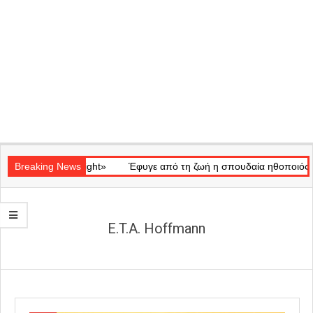
Secondary
κό «Ray of Light»
Navigation
Breaking News
Έφυγε από τη ζωή η σπουδαία ηθοποιός Μάρω
Menu
E.T.A. Hoffmann