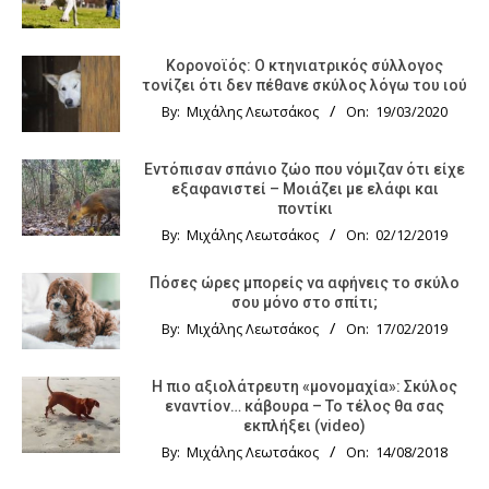
Κορονοϊός: Ο κτηνιατρικός σύλλογος
τονίζει ότι δεν πέθανε σκύλος λόγω του ιού
By:
Μιχάλης Λεωτσάκος
On:
19/03/2020
Εντόπισαν σπάνιο ζώο που νόμιζαν ότι είχε
εξαφανιστεί – Μοιάζει με ελάφι και
ποντίκι
By:
Μιχάλης Λεωτσάκος
On:
02/12/2019
Πόσες ώρες μπορείς να αφήνεις το σκύλο
σου μόνο στο σπίτι;
By:
Μιχάλης Λεωτσάκος
On:
17/02/2019
Η πιο αξιολάτρευτη «μονομαχία»: Σκύλος
εναντίον… κάβουρα – Το τέλος θα σας
εκπλήξει (video)
By:
Μιχάλης Λεωτσάκος
On:
14/08/2018