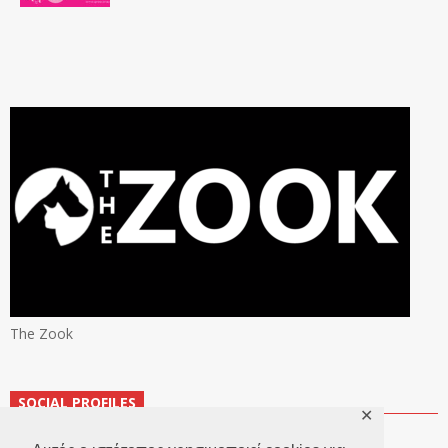
The Zook
SOCIAL PROFILES
✕