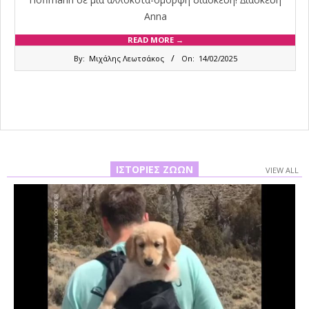
Anna
READ MORE →
2025-
By:
Μιχάλης Λεωτσάκος
On:
14/02/2025
02-
14
ΙΣΤΟΡΊΕΣ ΖΏΩΝ
VIEW ALL