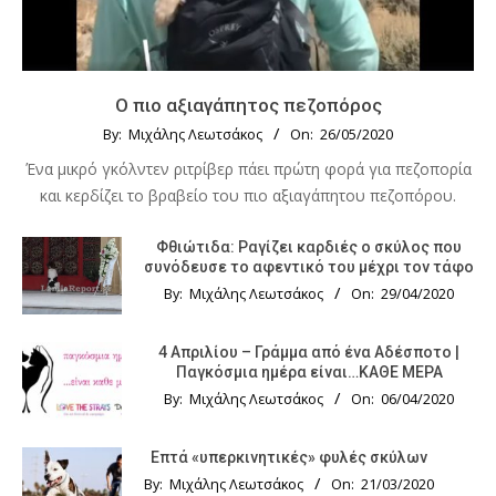
Ο πιο αξιαγάπητος πεζοπόρος
By:
Μιχάλης Λεωτσάκος
On:
26/05/2020
Ένα μικρό γκόλντεν ριτρίβερ πάει πρώτη φορά για πεζοπορία
και κερδίζει το βραβείο του πιο αξιαγάπητου πεζοπόρου.
Φθιώτιδα: Ραγίζει καρδιές ο σκύλος που
συνόδευσε το αφεντικό του μέχρι τον τάφο
By:
Μιχάλης Λεωτσάκος
On:
29/04/2020
4 Απριλίου – Γράμμα από ένα Αδέσποτο |
Παγκόσμια ημέρα είναι…ΚΑΘΕ ΜΕΡΑ
By:
Μιχάλης Λεωτσάκος
On:
06/04/2020
Επτά «υπερκινητικές» φυλές σκύλων
By:
Μιχάλης Λεωτσάκος
On:
21/03/2020