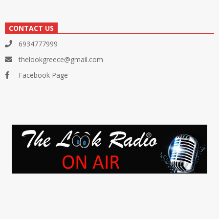
CONTACT US
6934777999
thelookgreece@gmail.com
Facebook Page