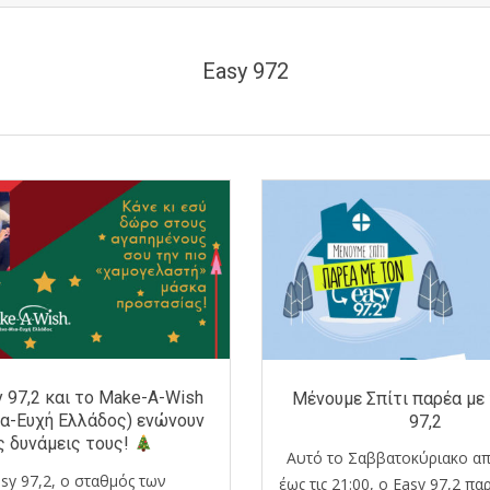
Easy 972
y 97,2 και το Make-A-Wish
Μένουμε Σπίτι παρέα με
ια-Ευχή Ελλάδος) ενώνουν
97,2
ς δυνάμεις τους!
Αυτό το Σαββατοκύριακο από
sy 97,2, o σταθμός των
έως τις 21:00, o Easy 97,2 π