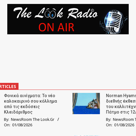
RTICLES
Φονικά αινίγματα: Το νέο
Norman Hyams
καλοκαιρινό σου κόλλημα
διεθνής έκθε
από τις εκδόσεις
του καλλιτέχν
Κλειδάριθμος
Πάτμο στις 12
By:
NewsRoom The Look.Gr
By:
NewsRoom T
On:
01/08/2026
On:
01/08/2026