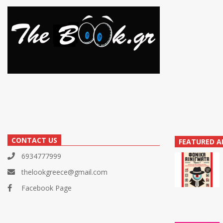
CONTACT US
FEATURED A
6934777999
thelookgreece@gmail.com
Facebook Page