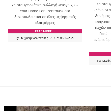
Χριστουγ
χριστουγεννιάτικη συλλογή «easy 97,2 –
(Κάνε-Μια
Your Home For Christmas» στα
δυνάμεις
δισκοπωλεία και σε όλες τις ψηφιακές
πραγματο
πλατφόρμες.
ευχών πα
READ MORE →
Γιατί…
2020-
By:
Μιχάλης Λεωτσάκος
On:
08/12/2020
ανάμεσά μ
12-
08
2020-
By:
Μιχάλ
12-
05