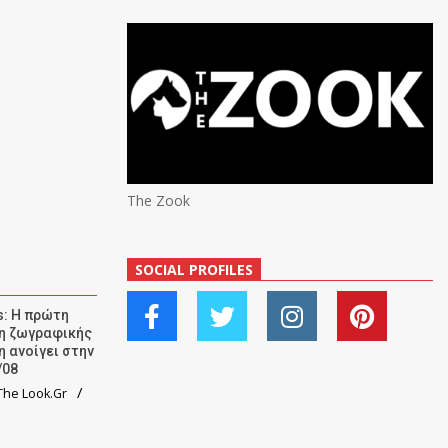
The Zook
SOCIAL PROFILES
: Η πρώτη
ση ζωγραφικής
η ανοίγει στην
/08
he Look.Gr