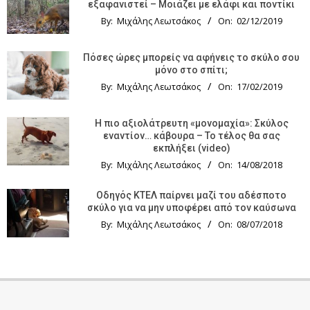
εξαφανιστεί – Μοιάζει με ελάφι και ποντίκι
By:
Μιχάλης Λεωτσάκος
On:
02/12/2019
Πόσες ώρες μπορείς να αφήνεις το σκύλο σου
μόνο στο σπίτι;
By:
Μιχάλης Λεωτσάκος
On:
17/02/2019
Η πιο αξιολάτρευτη «μονομαχία»: Σκύλος
εναντίον… κάβουρα – Το τέλος θα σας
εκπλήξει (video)
By:
Μιχάλης Λεωτσάκος
On:
14/08/2018
Οδηγός KTΕΛ παίρνει μαζί του αδέσποτο
σκύλο για να μην υποφέρει από τον καύσωνα
By:
Μιχάλης Λεωτσάκος
On:
08/07/2018