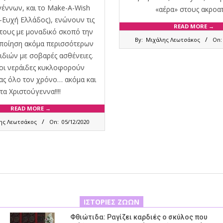
έννων, και το Make-A-Wish
«αέρα» στους ακροατ
-Ευχή Ελλάδος), ενώνουν τις
READ MORE →
 τους με μοναδικό σκοπό την
2020-
By:
Μιχάλης Λεωτσάκος
On:
ποίηση ακόμα περισσότερων
03-
27
ιδιών με σοβαρές ασθένειες.
 οι νεράιδες κυκλοφορούν
ας όλο τον χρόνο… ακόμα και
τα Χριστούγεννα!!!!
READ MORE →
ης Λεωτσάκος
On:
05/12/2020
ΙΣΤΟΡΊΕΣ ΖΏΩΝ
Φθιώτιδα: Ραγίζει καρδιές ο σκύλος που