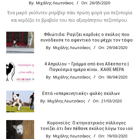
By:
Μιχάλης Λεωτσάκος
On:
26/05/2020
Ένα μικρό γκόλντεν ριτρίβερ πάει πρώτη φορά για πεζοπορία
και κερδίζει το βραβείο του πιο αξιαγάπητου πεζοπόρου.
Φθιώτιδα: Ραγίζει καρδιές ο σκύλος που
συνόδευσε το αφεντικό του μέχρι τον τάφο
By:
Μιχάλης Λεωτσάκος
On:
29/04/2020
4 Απριλίου – Γράμμα από ένα Αδέσποτο |
Παγκόσμια ημέρα είναι…ΚΑΘΕ ΜΕΡΑ
By:
Μιχάλης Λεωτσάκος
On:
06/04/2020
Επτά «υπερκινητικές» φυλές σκύλων
By:
Μιχάλης Λεωτσάκος
On:
21/03/2020
Κορονοϊός: Ο κτηνιατρικός σύλλογος
τονίζει ότι δεν πέθανε σκύλος λόγω του ιού
By:
Μιχάλης Λεωτσάκος
On:
19/03/2020