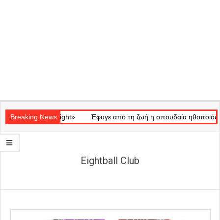
Secondary
κό «Ray of Light»
Navigation
Breaking News
Έφυγε από τη ζωή η σπουδαία ηθοποιός Μάρω
Menu
Eightball Club