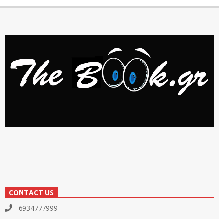
CONTACT US
6934777999