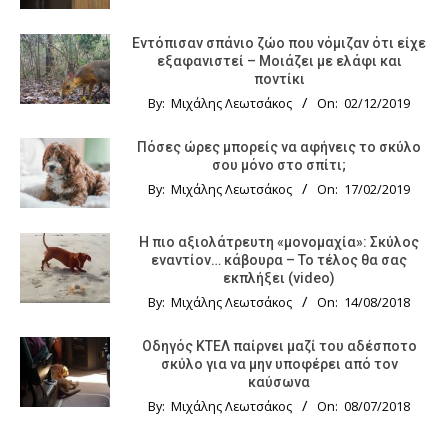
Εντόπισαν σπάνιο ζώο που νόμιζαν ότι είχε
εξαφανιστεί – Μοιάζει με ελάφι και
ποντίκι
By:
Μιχάλης Λεωτσάκος
On:
02/12/2019
Πόσες ώρες μπορείς να αφήνεις το σκύλο
σου μόνο στο σπίτι;
By:
Μιχάλης Λεωτσάκος
On:
17/02/2019
Η πιο αξιολάτρευτη «μονομαχία»: Σκύλος
εναντίον… κάβουρα – Το τέλος θα σας
εκπλήξει (video)
By:
Μιχάλης Λεωτσάκος
On:
14/08/2018
Οδηγός KTΕΛ παίρνει μαζί του αδέσποτο
σκύλο για να μην υποφέρει από τον
καύσωνα
By:
Μιχάλης Λεωτσάκος
On:
08/07/2018