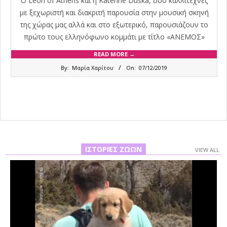
O Leon of Athens και η Katerine Duska, δύο καλλιτέχνες
με ξεχωριστή και διακριτή παρουσία στην μουσική σκηνή
της χώρας μας αλλά και στο εξωτερικό, παρουσιάζουν το
πρώτο τους ελληνόφωνο κομμάτι με τίτλο «ΑΝΕΜΟΣ»
READ MORE →
2019-
By:
Μαρία Χαρίτου
On:
07/12/2019
12-
07
ΙΣΤΟΡΊΕΣ ΖΏΩΝ
VIEW ALL