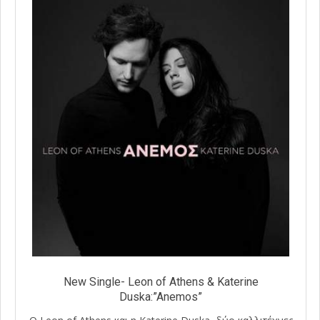
New Single- Leon of Athens & Katerine
Duska:”Anemos”