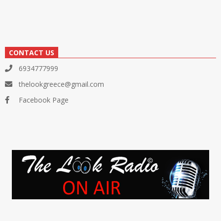
CONTACT US
6934777999
thelookgreece@gmail.com
Facebook Page