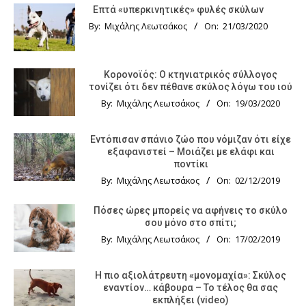
Επτά «υπερκινητικές» φυλές σκύλων
By:
Μιχάλης Λεωτσάκος
On:
21/03/2020
Κορονοϊός: Ο κτηνιατρικός σύλλογος
τονίζει ότι δεν πέθανε σκύλος λόγω του ιού
By:
Μιχάλης Λεωτσάκος
On:
19/03/2020
Εντόπισαν σπάνιο ζώο που νόμιζαν ότι είχε
εξαφανιστεί – Μοιάζει με ελάφι και
ποντίκι
By:
Μιχάλης Λεωτσάκος
On:
02/12/2019
Πόσες ώρες μπορείς να αφήνεις το σκύλο
σου μόνο στο σπίτι;
By:
Μιχάλης Λεωτσάκος
On:
17/02/2019
Η πιο αξιολάτρευτη «μονομαχία»: Σκύλος
εναντίον… κάβουρα – Το τέλος θα σας
εκπλήξει (video)