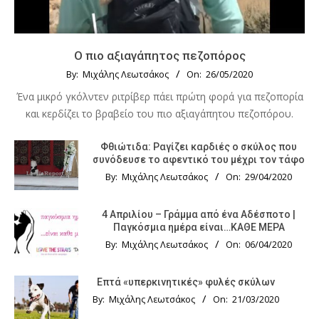
Ο πιο αξιαγάπητος πεζοπόρος
By:
Μιχάλης Λεωτσάκος
On:
26/05/2020
Ένα μικρό γκόλντεν ριτρίβερ πάει πρώτη φορά για πεζοπορία
και κερδίζει το βραβείο του πιο αξιαγάπητου πεζοπόρου.
Φθιώτιδα: Ραγίζει καρδιές ο σκύλος που
συνόδευσε το αφεντικό του μέχρι τον τάφο
By:
Μιχάλης Λεωτσάκος
On:
29/04/2020
4 Απριλίου – Γράμμα από ένα Αδέσποτο |
Παγκόσμια ημέρα είναι…ΚΑΘΕ ΜΕΡΑ
By:
Μιχάλης Λεωτσάκος
On:
06/04/2020
Επτά «υπερκινητικές» φυλές σκύλων
By:
Μιχάλης Λεωτσάκος
On:
21/03/2020