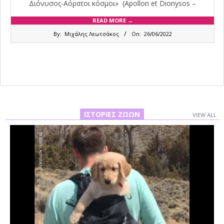
Διόνυσος-Αόρατοι κόσμοι» (Αpollon et Dionysos –
READ MORE →
2022-
By:
Μιχάλης Λεωτσάκος
On:
26/06/2022
06-
26
ΙΣΤΟΡΊΕΣ ΖΏΩΝ
VIEW ALL