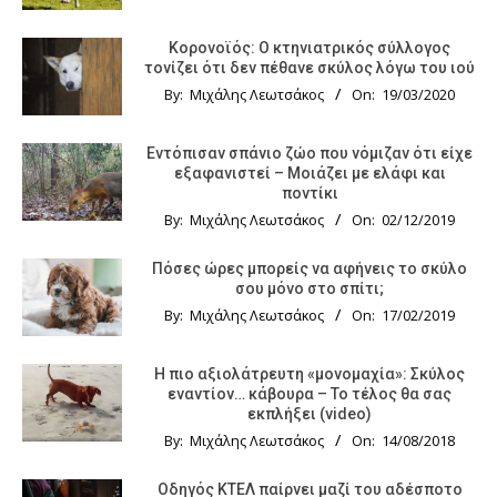
Κορονοϊός: Ο κτηνιατρικός σύλλογος
τονίζει ότι δεν πέθανε σκύλος λόγω του ιού
By:
Μιχάλης Λεωτσάκος
On:
19/03/2020
Εντόπισαν σπάνιο ζώο που νόμιζαν ότι είχε
εξαφανιστεί – Μοιάζει με ελάφι και
ποντίκι
By:
Μιχάλης Λεωτσάκος
On:
02/12/2019
Πόσες ώρες μπορείς να αφήνεις το σκύλο
σου μόνο στο σπίτι;
By:
Μιχάλης Λεωτσάκος
On:
17/02/2019
Η πιο αξιολάτρευτη «μονομαχία»: Σκύλος
εναντίον… κάβουρα – Το τέλος θα σας
εκπλήξει (video)
By:
Μιχάλης Λεωτσάκος
On:
14/08/2018
Οδηγός KTΕΛ παίρνει μαζί του αδέσποτο