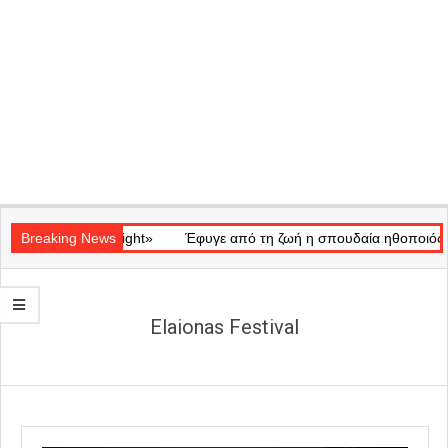
Secondary
κό «Ray of Light»
Navigation
Breaking News
Έφυγε από τη ζωή η σπουδαία ηθοποιός Μάρω
Menu
Elaionas Festival