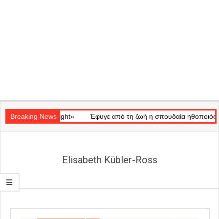
Secondary
κό «Ray of Light»
Navigation
Breaking News
Έφυγε από τη ζωή η σπουδαία ηθοποιός Μάρω 
Menu
Elisabeth Kübler-Ross