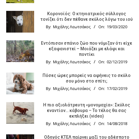
Κορονοϊός: Ο κτηνιατρικός σύλλογος
τονίζει ότι δεν πέθανε σκύλος λόγω του ιού
By:
Μιχάλης Λεωτσάκος
On:
19/03/2020
Εντόπισαν σπάνιο ζώο που νόμιζαν ότι είχε
εξαφανιστεί – Μοιάζει με ελάφι και
ποντίκι
By:
Μιχάλης Λεωτσάκος
On:
02/12/2019
Πόσες ώρες μπορείς να αφήνεις το σκύλο
σου μόνο στο σπίτι;
By:
Μιχάλης Λεωτσάκος
On:
17/02/2019
Η πιο αξιολάτρευτη «μονομαχία»: Σκύλος
εναντίον… κάβουρα – Το τέλος θα σας
εκπλήξει (video)
By:
Μιχάλης Λεωτσάκος
On:
14/08/2018
Οδηγός KTΕΛ παίρνει μαζί του αδέσποτο