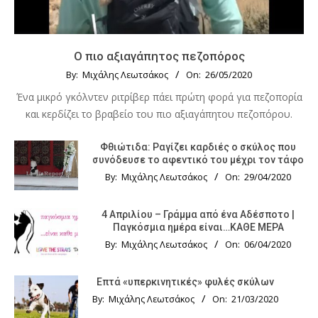
Ο πιο αξιαγάπητος πεζοπόρος
By:
Μιχάλης Λεωτσάκος
On:
26/05/2020
Ένα μικρό γκόλντεν ριτρίβερ πάει πρώτη φορά για πεζοπορία
και κερδίζει το βραβείο του πιο αξιαγάπητου πεζοπόρου.
Φθιώτιδα: Ραγίζει καρδιές ο σκύλος που
συνόδευσε το αφεντικό του μέχρι τον τάφο
By:
Μιχάλης Λεωτσάκος
On:
29/04/2020
4 Απριλίου – Γράμμα από ένα Αδέσποτο |
Παγκόσμια ημέρα είναι…ΚΑΘΕ ΜΕΡΑ
By:
Μιχάλης Λεωτσάκος
On:
06/04/2020
Επτά «υπερκινητικές» φυλές σκύλων
By:
Μιχάλης Λεωτσάκος
On:
21/03/2020