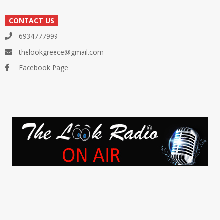
CONTACT US
6934777999
thelookgreece@gmail.com
Facebook Page