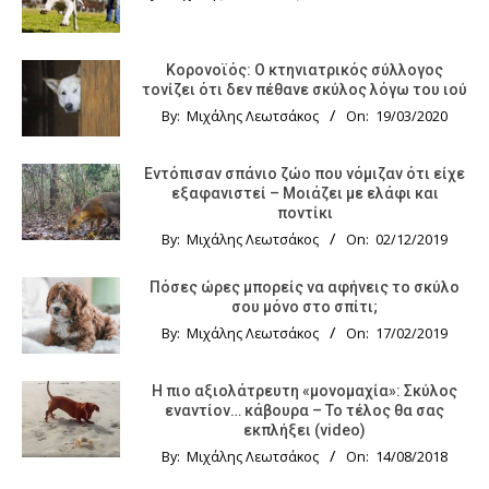
Κορονοϊός: Ο κτηνιατρικός σύλλογος
τονίζει ότι δεν πέθανε σκύλος λόγω του ιού
By:
Μιχάλης Λεωτσάκος
On:
19/03/2020
Εντόπισαν σπάνιο ζώο που νόμιζαν ότι είχε
εξαφανιστεί – Μοιάζει με ελάφι και
ποντίκι
By:
Μιχάλης Λεωτσάκος
On:
02/12/2019
Πόσες ώρες μπορείς να αφήνεις το σκύλο
σου μόνο στο σπίτι;
By:
Μιχάλης Λεωτσάκος
On:
17/02/2019
Η πιο αξιολάτρευτη «μονομαχία»: Σκύλος
εναντίον… κάβουρα – Το τέλος θα σας
εκπλήξει (video)
By:
Μιχάλης Λεωτσάκος
On:
14/08/2018