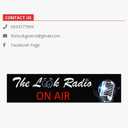
CONTACT US
6934777999
thelookgreece@gmail.com
Facebook Page