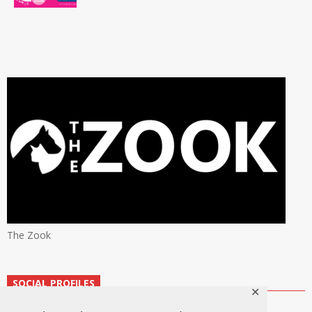
The Zook
SOCIAL PROFILES
✕