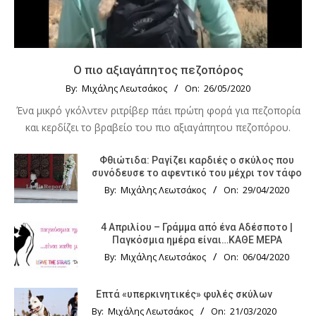
Ο πιο αξιαγάπητος πεζοπόρος
By:
Μιχάλης Λεωτσάκος
On:
26/05/2020
Ένα μικρό γκόλντεν ριτρίβερ πάει πρώτη φορά για πεζοπορία
και κερδίζει το βραβείο του πιο αξιαγάπητου πεζοπόρου.
Φθιώτιδα: Ραγίζει καρδιές ο σκύλος που
συνόδευσε το αφεντικό του μέχρι τον τάφο
By:
Μιχάλης Λεωτσάκος
On:
29/04/2020
4 Απριλίου – Γράμμα από ένα Αδέσποτο |
Παγκόσμια ημέρα είναι…ΚΑΘΕ ΜΕΡΑ
By:
Μιχάλης Λεωτσάκος
On:
06/04/2020
Επτά «υπερκινητικές» φυλές σκύλων
By:
Μιχάλης Λεωτσάκος
On:
21/03/2020