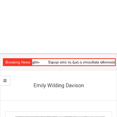
Secondary
κό «Ray of Light»
Navigation
Breaking News
Έφυγε από τη ζωή η σπουδαία ηθοποιός Μάρω
Menu
Emily Wilding Davison