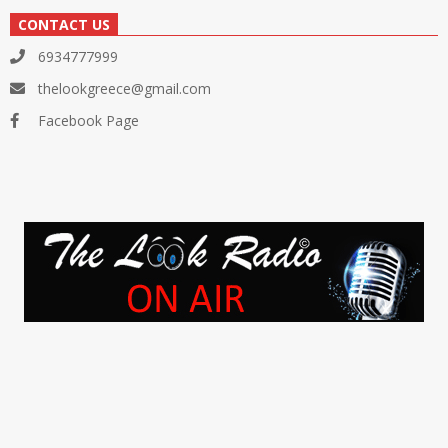
CONTACT US
6934777999
thelookgreece@gmail.com
Facebook Page