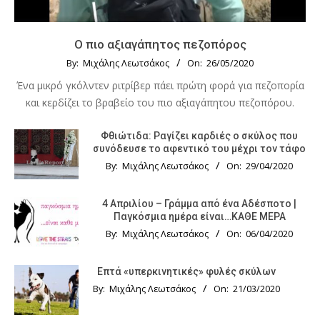
Ο πιο αξιαγάπητος πεζοπόρος
By:
Μιχάλης Λεωτσάκος
On:
26/05/2020
Ένα μικρό γκόλντεν ριτρίβερ πάει πρώτη φορά για πεζοπορία
και κερδίζει το βραβείο του πιο αξιαγάπητου πεζοπόρου.
Φθιώτιδα: Ραγίζει καρδιές ο σκύλος που
συνόδευσε το αφεντικό του μέχρι τον τάφο
By:
Μιχάλης Λεωτσάκος
On:
29/04/2020
4 Απριλίου – Γράμμα από ένα Αδέσποτο |
Παγκόσμια ημέρα είναι…ΚΑΘΕ ΜΕΡΑ
By:
Μιχάλης Λεωτσάκος
On:
06/04/2020
Επτά «υπερκινητικές» φυλές σκύλων
By:
Μιχάλης Λεωτσάκος
On:
21/03/2020