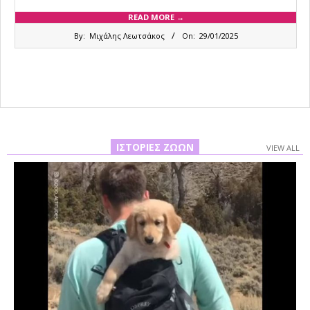
READ MORE →
2025-
By:
Μιχάλης Λεωτσάκος
On:
29/01/2025
01-
29
ΙΣΤΟΡΊΕΣ ΖΏΩΝ
VIEW ALL