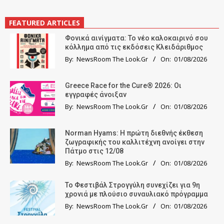
FEATURED ARTICLES
Φονικά αινίγματα: Το νέο καλοκαιρινό σου
κόλλημα από τις εκδόσεις Κλειδάριθμος
By:
NewsRoom The Look.Gr
On:
01/08/2026
Greece Race for the Cure® 2026: Οι
εγγραφές άνοιξαν
By:
NewsRoom The Look.Gr
On:
01/08/2026
Norman Hyams: Η πρώτη διεθνής έκθεση
ζωγραφικής του καλλιτέχνη ανοίγει στην
Πάτμο στις 12/08
By:
NewsRoom The Look.Gr
On:
01/08/2026
Το Φεστιβάλ Στρογγύλη συνεχίζει για 9η
χρονιά με πλούσιο συναυλιακό πρόγραμμα
By:
NewsRoom The Look.Gr
On:
01/08/2026