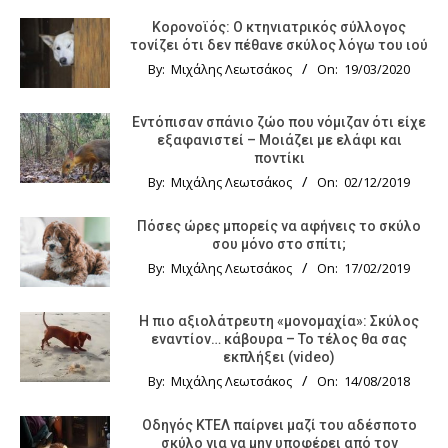
Κορονοϊός: Ο κτηνιατρικός σύλλογος
τονίζει ότι δεν πέθανε σκύλος λόγω του ιού
By:
Μιχάλης Λεωτσάκος
On:
19/03/2020
Εντόπισαν σπάνιο ζώο που νόμιζαν ότι είχε
εξαφανιστεί – Μοιάζει με ελάφι και
ποντίκι
By:
Μιχάλης Λεωτσάκος
On:
02/12/2019
Πόσες ώρες μπορείς να αφήνεις το σκύλο
σου μόνο στο σπίτι;
By:
Μιχάλης Λεωτσάκος
On:
17/02/2019
Η πιο αξιολάτρευτη «μονομαχία»: Σκύλος
εναντίον… κάβουρα – Το τέλος θα σας
εκπλήξει (video)
By:
Μιχάλης Λεωτσάκος
On:
14/08/2018
Οδηγός KTΕΛ παίρνει μαζί του αδέσποτο
σκύλο για να μην υποφέρει από τον