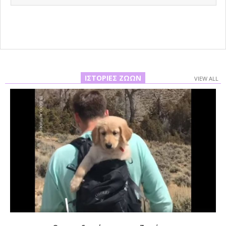
09-
03
ΙΣΤΟΡΊΕΣ ΖΏΩΝ
VIEW ALL