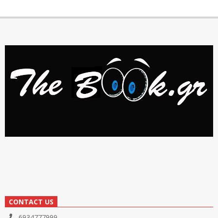
CONTACT US
6934777999