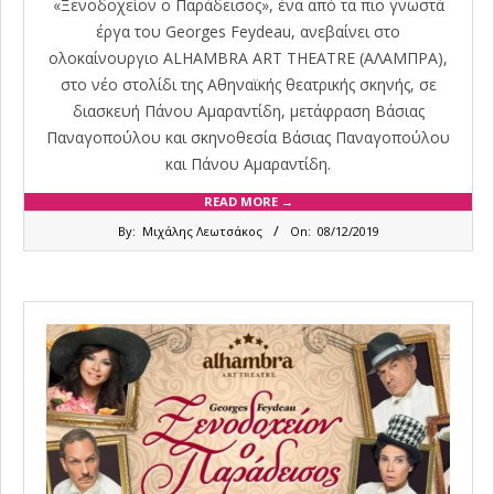
«Ξενοδοχείον ο Παράδεισος», ένα από τα πιο γνωστά
έργα του Georges Feydeau, ανεβαίνει στο
ολοκαίνουργιο ALHAMBRA ART THEATRE (ΑΛΑΜΠΡΑ),
στο νέο στολίδι της Αθηναϊκής θεατρικής σκηνής, σε
διασκευή Πάνου Αμαραντίδη, μετάφραση Βάσιας
Παναγοπούλου και σκηνοθεσία Βάσιας Παναγοπούλου
και Πάνου Αμαραντίδη.
READ MORE →
2019-
By:
Μιχάλης Λεωτσάκος
On:
08/12/2019
12-
08