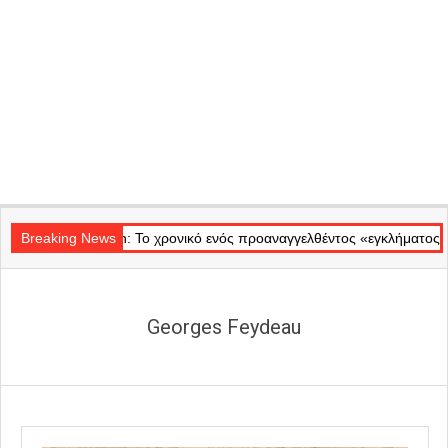
Secondary
Badminton: Το χρονικό ενός προαναγγελθέντος «εγκλήματος» στις φλόγ
Navigation
Breaking News
Menu
Georges Feydeau