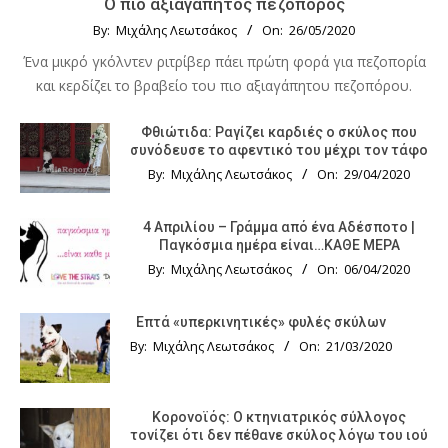
Ο πιο αξιαγάπητος πεζοπόρος
By:
Μιχάλης Λεωτσάκος
On:
26/05/2020
Ένα μικρό γκόλντεν ριτρίβερ πάει πρώτη φορά για πεζοπορία
και κερδίζει το βραβείο του πιο αξιαγάπητου πεζοπόρου.
Φθιώτιδα: Ραγίζει καρδιές ο σκύλος που
συνόδευσε το αφεντικό του μέχρι τον τάφο
By:
Μιχάλης Λεωτσάκος
On:
29/04/2020
4 Απριλίου – Γράμμα από ένα Αδέσποτο |
Παγκόσμια ημέρα είναι…ΚΑΘΕ ΜΕΡΑ
By:
Μιχάλης Λεωτσάκος
On:
06/04/2020
Επτά «υπερκινητικές» φυλές σκύλων
By:
Μιχάλης Λεωτσάκος
On:
21/03/2020
Κορονοϊός: Ο κτηνιατρικός σύλλογος
τονίζει ότι δεν πέθανε σκύλος λόγω του ιού