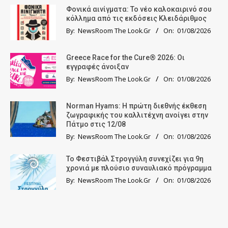
Φονικά αινίγματα: Το νέο καλοκαιρινό σου
κόλλημα από τις εκδόσεις Κλειδάριθμος
By:
NewsRoom The Look.Gr
On:
01/08/2026
Greece Race for the Cure® 2026: Οι
εγγραφές άνοιξαν
By:
NewsRoom The Look.Gr
On:
01/08/2026
Norman Hyams: Η πρώτη διεθνής έκθεση
ζωγραφικής του καλλιτέχνη ανοίγει στην
Πάτμο στις 12/08
By:
NewsRoom The Look.Gr
On:
01/08/2026
Το Φεστιβάλ Στρογγύλη συνεχίζει για 9η
χρονιά με πλούσιο συναυλιακό πρόγραμμα
By:
NewsRoom The Look.Gr
On:
01/08/2026