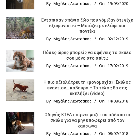
By:
Μιχάλης Λεωτσάκος
On:
19/03/2020
Εντόπισαν σπάνιο ζώο που νόμιζαν ότι είχε
εξαφανιστεί – Μοιάζει με ελάφι και
ποντίκι
By:
Μιχάλης Λεωτσάκος
On:
02/12/2019
Πόσες ώρες μπορείς να αφήνεις το σκύλο
σου μόνο στο σπίτι;
By:
Μιχάλης Λεωτσάκος
On:
17/02/2019
Η πιο αξιολάτρευτη «μονομαχία»: Σκύλος
εναντίον… κάβουρα – Το τέλος θα σας
εκπλήξει (video)
By:
Μιχάλης Λεωτσάκος
On:
14/08/2018
Οδηγός KTΕΛ παίρνει μαζί του αδέσποτο
σκύλο για να μην υποφέρει από τον
καύσωνα
By:
Μιχάλης Λεωτσάκος
On:
08/07/2018