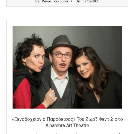
By:
Ράνια Τσεκούρα
On:
09/02/2020
02-
09
«Ξενοδοχείον ο Παράδεισος» Του Ζωρζ Φεντώ στο
Alhambra Art Theatre