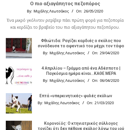
Ο πιο αξιαγάπητος πεζοπόρος
By:
Μιχάλης Λεωτσάκος
On:
26/05/2020
Ένα μικρό γκόλντεν ριτρίβερ πάει πρώτη φορά για πεζοπορία
και κερδίζει το βραβείο του πιο αξιαγάπητου πεζοπόρου.
Φθιώτιδα: Ραγίζει καρδιές ο σκύλος που
συνόδευσε το αφεντικό του μέχρι τον τάφο
By:
Μιχάλης Λεωτσάκος
On:
29/04/2020
4 Απριλίου – Γράμμα από ένα Αδέσποτο |
Παγκόσμια ημέρα είναι…ΚΑΘΕ ΜΕΡΑ
By:
Μιχάλης Λεωτσάκος
On:
06/04/2020
Επτά «υπερκινητικές» φυλές σκύλων
By:
Μιχάλης Λεωτσάκος
On:
21/03/2020
Κορονοϊός: Ο κτηνιατρικός σύλλογος
τονίζει ότι δεν πέθανε σκύλος λόγω του ιού