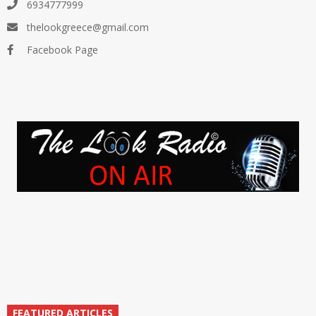
6934777999
thelookgreece@gmail.com
Facebook Page
FEATURED ARTICLES