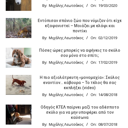
By:
Μιχάλης Λεωτσάκος
On:
19/03/2020
Εντόπισαν σπάνιο ζώο που νόμιζαν ότι είχε
εξαφανιστεί – Μοιάζει με ελάφι και
ποντίκι
By:
Μιχάλης Λεωτσάκος
On:
02/12/2019
Πόσες ώρες μπορείς να αφήνεις το σκύλο
σου μόνο στο σπίτι;
By:
Μιχάλης Λεωτσάκος
On:
17/02/2019
Η πιο αξιολάτρευτη «μονομαχία»: Σκύλος
εναντίον… κάβουρα – Το τέλος θα σας
εκπλήξει (video)
By:
Μιχάλης Λεωτσάκος
On:
14/08/2018
Οδηγός KTΕΛ παίρνει μαζί του αδέσποτο
σκύλο για να μην υποφέρει από τον
καύσωνα
By:
Μιχάλης Λεωτσάκος
On:
08/07/2018