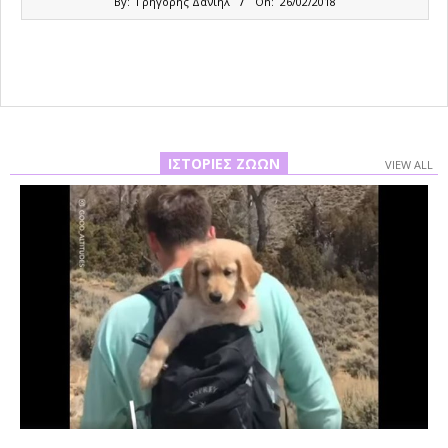
By:
Γρηγόρης Δανιήλ
On:
26/02/2018
02-
26
ΙΣΤΟΡΊΕΣ ΖΏΩΝ
VIEW ALL