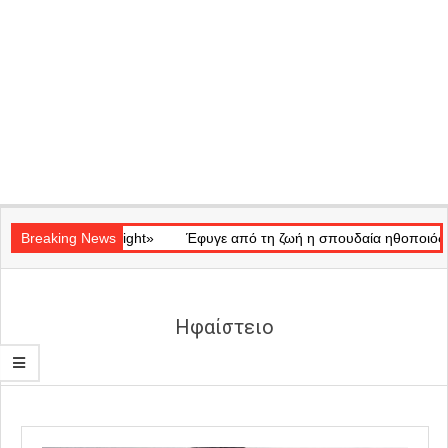
Secondary
κό «Ray of Light»
Navigation
Breaking News
Έφυγε από τη ζωή η σπουδαία ηθοποιός Μάρω 
Menu
Ηφαίστειο