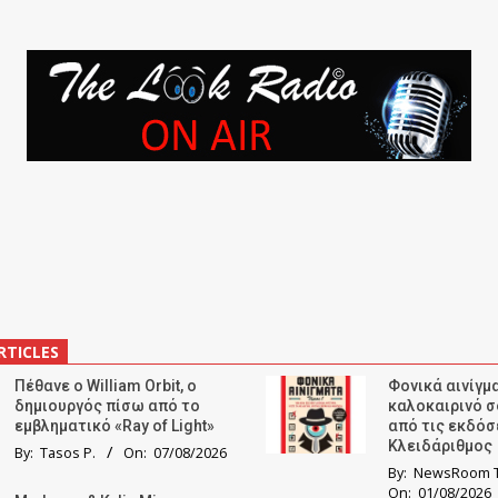
RTICLES
Πέθανε ο William Orbit, ο
Φονικά αινίγμα
δημιουργός πίσω από το
καλοκαιρινό σ
εμβληματικό «Ray of Light»
από τις εκδόσ
Κλειδάριθμος
By:
Tasos P.
On:
07/08/2026
By:
NewsRoom T
On:
01/08/2026