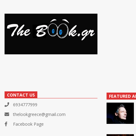
CONTACT US
FEATURED A
6934777999
thelookgreece@gmail.com
Facebook Page