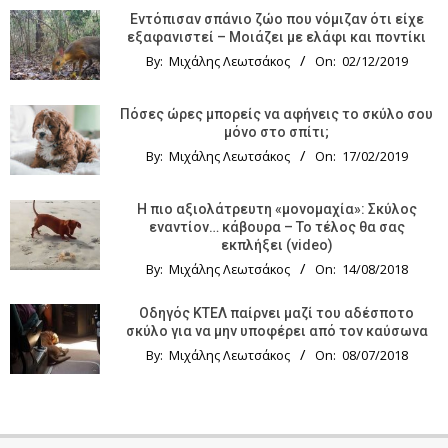
Εντόπισαν σπάνιο ζώο που νόμιζαν ότι είχε
εξαφανιστεί – Μοιάζει με ελάφι και ποντίκι
By:
Μιχάλης Λεωτσάκος
On:
02/12/2019
Πόσες ώρες μπορείς να αφήνεις το σκύλο σου
μόνο στο σπίτι;
By:
Μιχάλης Λεωτσάκος
On:
17/02/2019
Η πιο αξιολάτρευτη «μονομαχία»: Σκύλος
εναντίον… κάβουρα – Το τέλος θα σας
εκπλήξει (video)
By:
Μιχάλης Λεωτσάκος
On:
14/08/2018
Οδηγός KTΕΛ παίρνει μαζί του αδέσποτο
σκύλο για να μην υποφέρει από τον καύσωνα
By:
Μιχάλης Λεωτσάκος
On:
08/07/2018