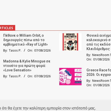
RTICLES
Πέθανε ο William Orbit, ο
Φονικά αινίγμα
δημιουργός πίσω από το
καλοκαιρινό σ
εμβληματικό «Ray of Light»
από τις εκδόσ
Κλειδάριθμος
By:
Tasos P.
On:
07/08/2026
By:
NewsRoom T
On:
01/08/2026
Madonna & Kylie Minogue σε
ντουέτο για πρώτη φορά:
«Love Sensation»
Greece Race fo
2026: Οι εγγρ
By:
Tasos P.
On:
07/08/2026
By:
NewsRoom T
On:
01/08/2026
Copyright 2026 © TheLook.gr | Κατασκευή ιστοσελίδων
Websitepro
 ότι θα έχετε την καλύτερη εμπειρία στον ιστότοπό μας.