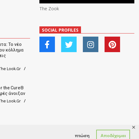
The Zook
SOCIAL PROFILES
τα: Το νέο
ου κόλλημα
εις
he Look.Gr
r the Cure®
αφές άνοιξαν
he Look.Gr
✕
πτώση
Αποδέχομαι