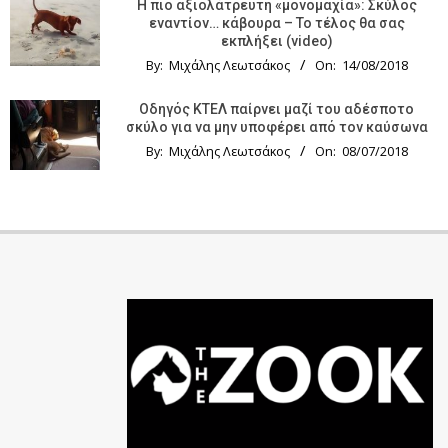
Η πιο αξιολάτρευτη «μονομαχία»: Σκύλος
εναντίον… κάβουρα – Το τέλος θα σας
εκπλήξει (video)
By:
Μιχάλης Λεωτσάκος
On:
14/08/2018
Οδηγός KTΕΛ παίρνει μαζί του αδέσποτο
σκύλο για να μην υποφέρει από τον καύσωνα
By:
Μιχάλης Λεωτσάκος
On:
08/07/2018