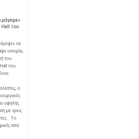
«μάγεψε»
 Hall του
μάγεψε» σε
ψε ιστορία,
σή του
Hall του
ένος
ολίστες, ο
μιουργικός
ία υψηλής
ση με τρεις
ητες. Το
ρικές από