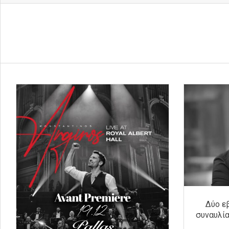
Δύο ε
συναυλί