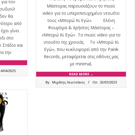
για τον
Μάστορας παρουσιάζουν το music
ραγουδιού!
video για το υπερεπιτυχημένο ντουέτο
εν θα
τους «Μπορώ Κι Εγώ». Ελένη
ιγότερο από
Φουρέιρα & Χρήστος Μάστορας –
έχει γίνει
«Μπορώ Κι Εγώ» Το music video για το
ύδι στο
ντουέτο της χρονιάς Το «Μπορώ Κι
 Στάδιο και
Εγώ», που κυκλοφορεί από την Panik
να την
Records, μεταφέρεται στις οθόνες μας
με minimal,
14/04/2025
READ MORE →
2025-
By:
Μιχάλης Λεωτσάκος
On:
20/03/2025
03-
20