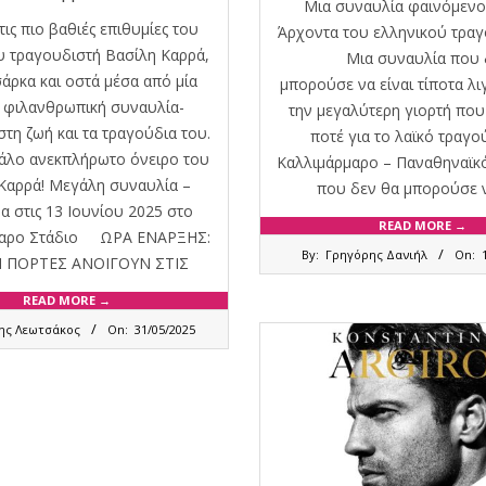
Μια συναυλία φαινόμενο 
τις πιο βαθιές επιθυμίες του
Άρχοντα του ελληνικού τ
υ τραγουδιστή Βασίλη Καρρά,
Μια συναυλία που δ
σάρκα και οστά μέσα από μία
μπορούσε να είναι τίποτα λ
 φιλανθρωπική συναυλία-
την μεγαλύτερη γιορτή που 
τη ζωή και τα τραγούδια του.
ποτέ για το λαϊκό τραγο
ο ανεκπλήρωτο όνειρο του
Καλλιμάρμαρο – Παναθηναϊκό
Καρρά! Μεγάλη συναυλία –
που δεν θα μπορούσε 
α στις 13 Ιουνίου 2025 στο
READ MORE →
μαρο Στάδιο ΩΡΑ ΕΝΑΡΞΗΣ:
2025-
By:
Γρηγόρης Δανιήλ
On:
ΟΙ ΠΟΡΤΕΣ ΑΝΟΙΓΟΥΝ ΣΤΙΣ
04-
14
READ MORE →
ης Λεωτσάκος
On:
31/05/2025