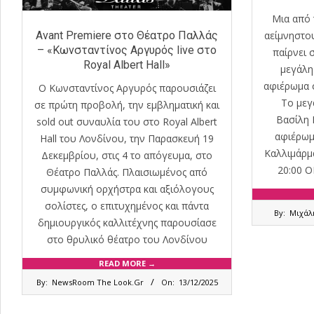
Μια από 
αείμνηστο
Avant Premiere στο Θέατρο Παλλάς
– «Κωνσταντίνος Αργυρός live στο
παίρνει 
Royal Albert Hall»
μεγάλη
αφιέρωμα σ
Ο Κωνσταντίνος Αργυρός παρουσιάζει
Το μεγάλ
σε πρώτη προβολή, την εμβληματική και
Βασίλη 
sold out συναυλία του στο Royal Albert
αφιέρωμ
Hall του Λονδίνου, την Παρασκευή 19
Καλλιμάρ
Δεκεμβρίου, στις 4 το απόγευμα, στο
20:00 
Θέατρο Παλλάς. Πλαισιωμένος από
συμφωνική ορχήστρα και αξιόλογους
σολίστες, ο επιτυχημένος και πάντα
2025-
By:
Μιχάλ
05-
δημιουργικός καλλιτέχνης παρουσίασε
31
στο θρυλικό θέατρο του Λονδίνου
READ MORE →
2025-
By:
NewsRoom The Look.Gr
On:
13/12/2025
12-
13