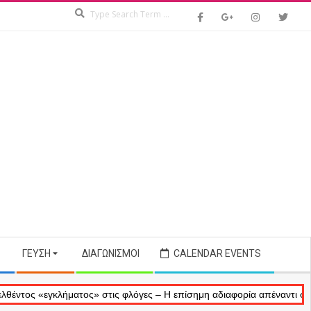
Search
ΓΕΎΣΗ
ΔΙΑΓΩΝΙΣΜΟΊ
CALENDAR EVENTS
λήματος» στις φλόγες – Η επίσημη αδιαφορία απέναντι στις αναμνήσει