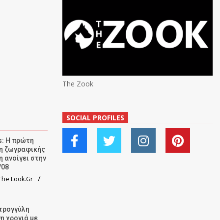
The Zook
SOCIAL PROFILES
: Η πρώτη
ση ζωγραφικής
η ανοίγει στην
/08
he Look.Gr
τρογγύλη
9η χρονιά με