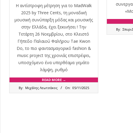
συνεργασ
Η αντίστροφη μέτρηση για το MadWalk
«Μο
2025 by Three Cents, τη μοναδική
μουσική συνύπαρξη μόδας και μουσικής
2025-
στην Ελλάδα, έχει ξεκινήσει ! Την
By:
Σπυρι
05-
Τετάρτη 26 Νοεμβρίου, στο Κλειστό
09
Γήπεδο Παλαιού Φαλήρου Tae Kwon
Do, το πιο φαντασμαγορικό fashion &
music project της χρονιάς επιστρέφει,
υποσχόμενο ένα υπερθέαμα γεμάτο
λάμψη, ρυθμό
READ MORE →
2025-
By:
Μιχάλης Λεωτσάκος
On:
05/11/2025
11-
05