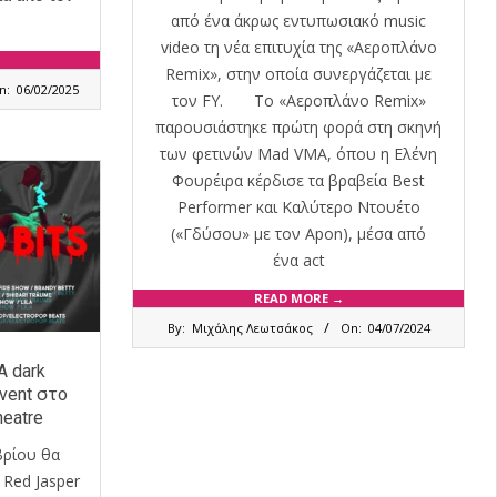
από ένα άκρως εντυπωσιακό music
video τη νέα επιτυχία της «Αεροπλάνο
Remix», στην οποία συνεργάζεται με
n:
06/02/2025
τον FY. Το «Αεροπλάνο Remix»
παρουσιάστηκε πρώτη φορά στη σκηνή
των φετινών Mad VMA, όπου η Ελένη
Φουρέιρα κέρδισε τα βραβεία Best
Performer και Καλύτερο Ντουέτο
(«Γδύσου» με τον Apon), μέσα από
ένα act
READ MORE →
2024-
By:
Μιχάλης Λεωτσάκος
On:
04/07/2024
07-
04
A dark
event στο
heatre
βρίου θα
 Red Jasper