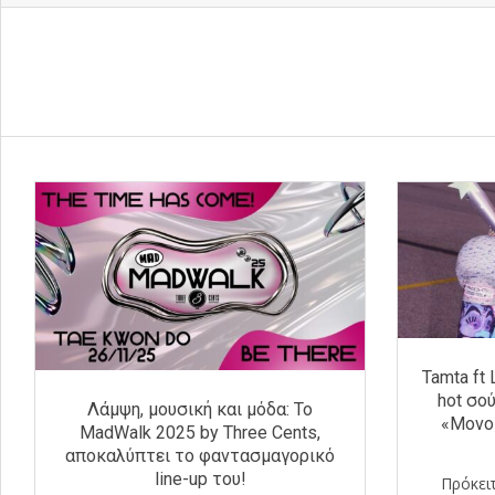
Tamta ft
hot σο
Λάμψη, μουσική και μόδα: Το
«Μονοτ
MadWalk 2025 by Three Cents,
αποκαλύπτει το φαντασμαγορικό
line-up του!
Πρόκειτ