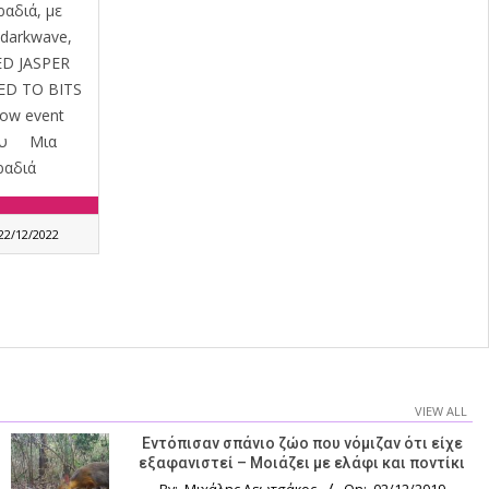
ραδιά, με
 darkwave,
ED JASPER
D TO BITS
how event
ίου Μια
ραδιά
22/12/2022
VIEW ALL
Εντόπισαν σπάνιο ζώο που νόμιζαν ότι είχε
εξαφανιστεί – Μοιάζει με ελάφι και ποντίκι