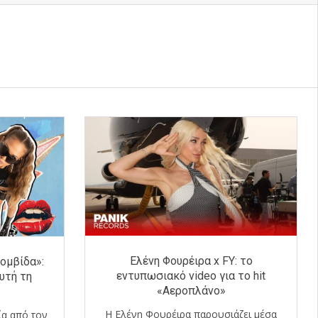
Ελένη Φουρέιρα x FY: το
βομβίδα»:
εντυπωσιακό video για το hit
αυτή τη
«Αεροπλάνο»
Η Ελένη Φουρέιρα παρουσιάζει μέσα
ία από τον