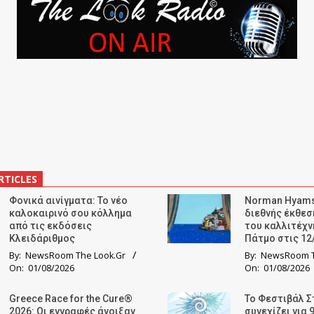
RTICLES
Φονικά αινίγματα: Το νέο
Norman Hyams
καλοκαιρινό σου κόλλημα
διεθνής έκθε
από τις εκδόσεις
του καλλιτέχν
Κλειδάριθμος
Πάτμο στις 12
By:
NewsRoom The Look.Gr
By:
NewsRoom T
On:
01/08/2026
On:
01/08/2026
Greece Race for the Cure®
Το Φεστιβάλ Σ
2026: Οι εγγραφές άνοιξαν
συνεχίζει για 