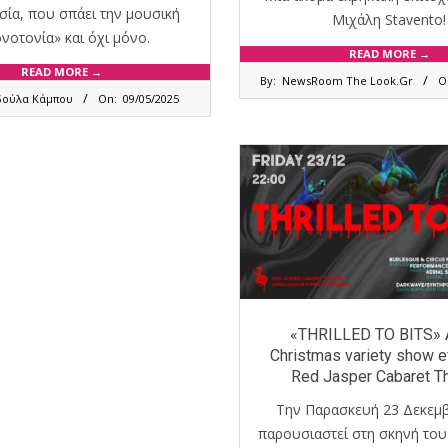
ία, που σπάει την μουσική
Μιχάλη Stavento!
νοτονία» και όχι μόνο.
READ MORE →
2025-
READ MORE →
By:
NewsRoom The Look.Gr
O
02-
δούλα Κάμπου
On:
09/05/2025
06
«THRILLED TO BITS» 
Christmas variety show 
Red Jasper Cabaret T
Την Παρασκευή 23 Δεκεμ
παρουσιαστεί στη σκηνή του