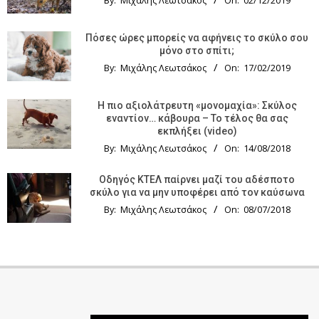
By:
Μιχάλης Λεωτσάκος
On:
02/12/2019
Πόσες ώρες μπορείς να αφήνεις το σκύλο σου
μόνο στο σπίτι;
By:
Μιχάλης Λεωτσάκος
On:
17/02/2019
Η πιο αξιολάτρευτη «μονομαχία»: Σκύλος
εναντίον… κάβουρα – Το τέλος θα σας
εκπλήξει (video)
By:
Μιχάλης Λεωτσάκος
On:
14/08/2018
Οδηγός KTΕΛ παίρνει μαζί του αδέσποτο
σκύλο για να μην υποφέρει από τον καύσωνα
By:
Μιχάλης Λεωτσάκος
On:
08/07/2018