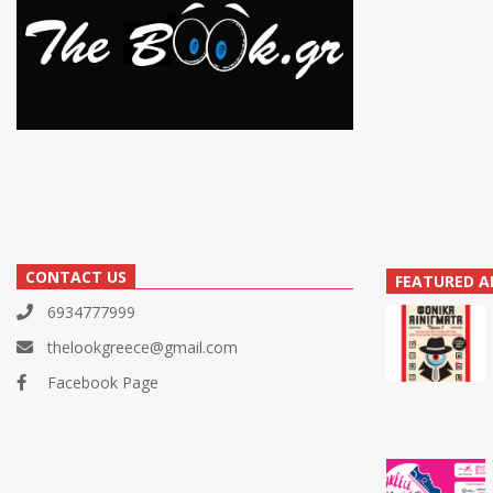
CONTACT US
FEATURED A
6934777999
thelookgreece@gmail.com
Facebook Page