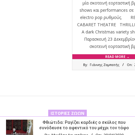
μία σκοτεινή εορταστική β
shows και performances σε
electro pop ρυθμούς. R
CABARET THEATRE THRILLE
A dark Christmas variety s
Παρασκευή 23 Δεκεμβρ
σκοτεινή εορταστική β
READ MORE →
2022-
By:
Γιάννης Ζαμπατής
On:
12-
22
ΙΣΤΟΡΊΕΣ ΖΏΩΝ
Φθιώτιδα: Ραγίζει καρδιές ο σκύλος που
συνόδευσε το αφεντικό του μέχρι τον τάφο