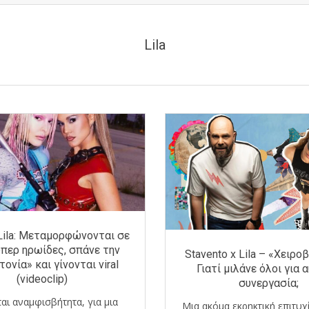
Lila
 Lila: Mεταμορφώνονται σε
ύπερ ηρωίδες, σπάνε την
Stavento x Lila – «Χειρο
ονία» και γίνονται viral
Γιατί μιλάνε όλοι για 
(videoclip)
συνεργασία;
αι αναμφισβήτητα, για μια
Μια ακόμα εκρηκτική επιτυχ