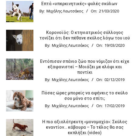
Επτά «υπερκινητικές» φυλές σκύλων
By:
Μιχάλης Λεωτσάκος
On:
21/03/2020
Κορονοϊός: Ο κτηνιατρικός σύλλογος
τονίζει ότι δεν πέθανε σκύλος λόγω του ιού
By:
Μιχάλης Λεωτσάκος
On:
19/03/2020
Εντόπισαν σπάνιο ζώο που νόμιζαν ότι είχε
εξαφανιστεί – Μοιάζει με ελάφι και
ποντίκι
By:
Μιχάλης Λεωτσάκος
On:
02/12/2019
Πόσες ώρες μπορείς να αφήνεις το σκύλο
σου μόνο στο σπίτι;
By:
Μιχάλης Λεωτσάκος
On:
17/02/2019
Η πιο αξιολάτρευτη «μονομαχία»: Σκύλος
εναντίον… κάβουρα – Το τέλος θα σας
εκπλήξει (video)