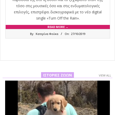
τόσο στις μουσικές όσο και στις ενδυματολογικές
επιλογές, επιστρέφει δισκογραφικά με το νέο digital
single «Τurn Off the Rain».
READ MORE →
2019-
By:
Κατερίνα Φούκα
On:
27/10/2019
10-
27
ΙΣΤΟΡΊΕΣ ΖΏΩΝ
VIEW ALL