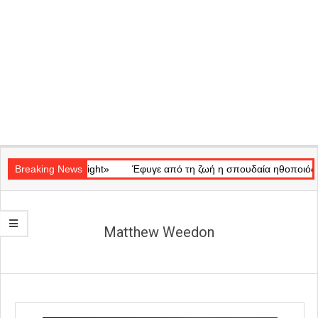
Secondary
κό «Ray of Light»
Navigation
Breaking News
Έφυγε από τη ζωή η σπουδαία ηθοποιός Μάρω
Menu
Matthew Weedon