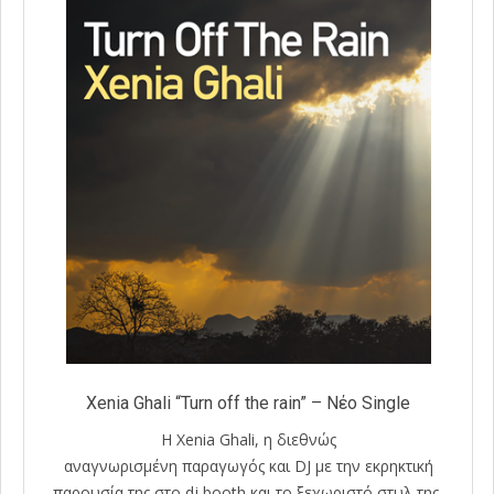
Xenia Ghali “Turn off the rain” – Νέο Single
Η Xenia Ghali, η διεθνώς
αναγνωρισμένη παραγωγός και DJ με την εκρηκτική
παρουσία της στο dj booth και το ξεχωριστό στυλ της,