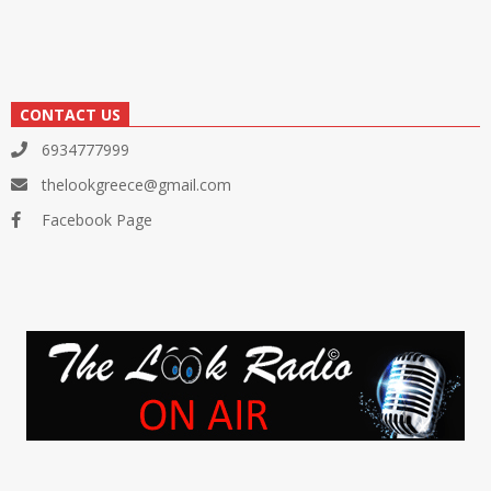
CONTACT US
6934777999
thelookgreece@gmail.com
Facebook Page