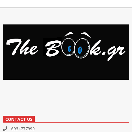
CONTACT US
6934777999