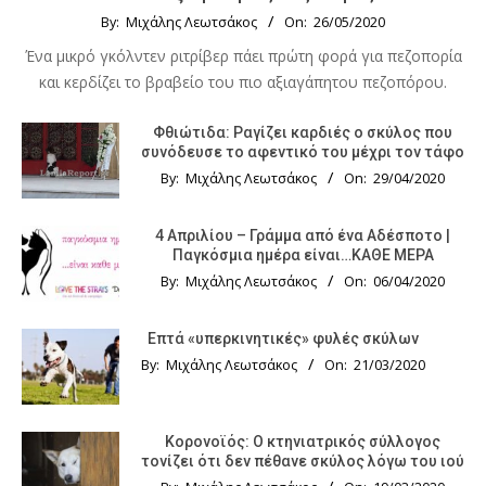
By:
Μιχάλης Λεωτσάκος
On:
26/05/2020
Ένα μικρό γκόλντεν ριτρίβερ πάει πρώτη φορά για πεζοπορία
και κερδίζει το βραβείο του πιο αξιαγάπητου πεζοπόρου.
Φθιώτιδα: Ραγίζει καρδιές ο σκύλος που
συνόδευσε το αφεντικό του μέχρι τον τάφο
By:
Μιχάλης Λεωτσάκος
On:
29/04/2020
4 Απριλίου – Γράμμα από ένα Αδέσποτο |
Παγκόσμια ημέρα είναι…ΚΑΘΕ ΜΕΡΑ
By:
Μιχάλης Λεωτσάκος
On:
06/04/2020
Επτά «υπερκινητικές» φυλές σκύλων
By:
Μιχάλης Λεωτσάκος
On:
21/03/2020
Κορονοϊός: Ο κτηνιατρικός σύλλογος
τονίζει ότι δεν πέθανε σκύλος λόγω του ιού