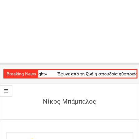
Secondary
ικό «Ray of Light»
Navigation
Breaking News
Έφυγε από τη ζωή η σπουδαία ηθοποιός Μάρ
Menu
Νίκος Μπάμπαλος