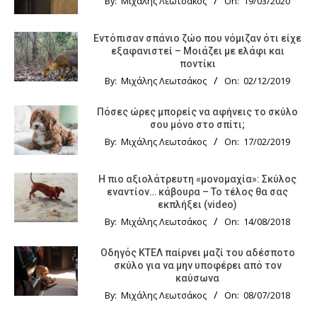
By:
Μιχάλης Λεωτσάκος
On:
19/03/2020
Εντόπισαν σπάνιο ζώο που νόμιζαν ότι είχε
εξαφανιστεί – Μοιάζει με ελάφι και
ποντίκι
By:
Μιχάλης Λεωτσάκος
On:
02/12/2019
Πόσες ώρες μπορείς να αφήνεις το σκύλο
σου μόνο στο σπίτι;
By:
Μιχάλης Λεωτσάκος
On:
17/02/2019
Η πιο αξιολάτρευτη «μονομαχία»: Σκύλος
εναντίον… κάβουρα – Το τέλος θα σας
εκπλήξει (video)
By:
Μιχάλης Λεωτσάκος
On:
14/08/2018
Οδηγός KTΕΛ παίρνει μαζί του αδέσποτο
σκύλο για να μην υποφέρει από τον
καύσωνα
By:
Μιχάλης Λεωτσάκος
On:
08/07/2018