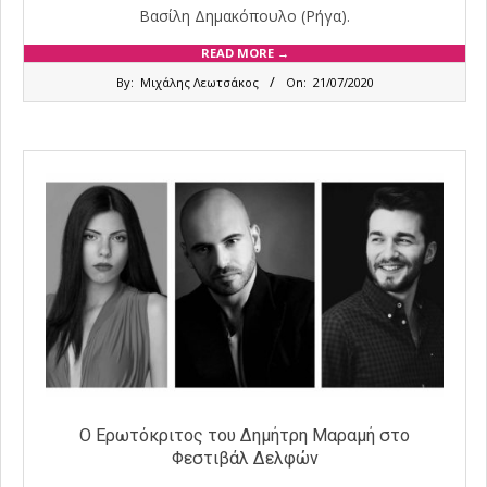
Βασίλη Δημακόπουλο (Ρήγα).
READ MORE →
2020-
By:
Μιχάλης Λεωτσάκος
On:
21/07/2020
07-
21
Ο Ερωτόκριτος του Δημήτρη Μαραμή στο
Φεστιβάλ Δελφών