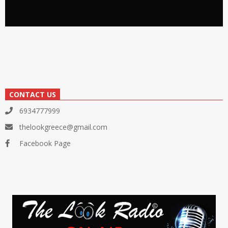
CONTACT US
6934777999
thelookgreece@gmail.com
Facebook Page