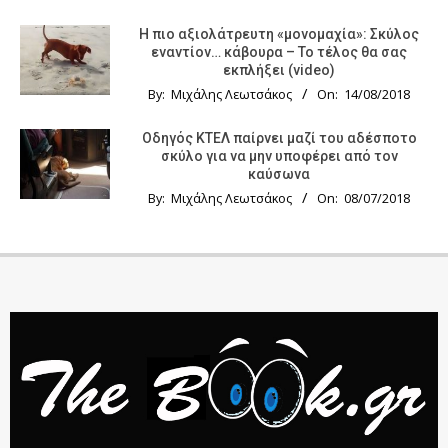
Η πιο αξιολάτρευτη «μονομαχία»: Σκύλος
εναντίον… κάβουρα – Το τέλος θα σας
εκπλήξει (video)
By:
Μιχάλης Λεωτσάκος
On:
14/08/2018
Οδηγός KTΕΛ παίρνει μαζί του αδέσποτο
σκύλο για να μην υποφέρει από τον
καύσωνα
By:
Μιχάλης Λεωτσάκος
On:
08/07/2018