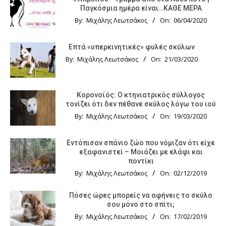
Παγκόσμια ημέρα είναι…ΚΑΘΕ ΜΕΡΑ
By:
Μιχάλης Λεωτσάκος
On:
06/04/2020
Επτά «υπερκινητικές» φυλές σκύλων
By:
Μιχάλης Λεωτσάκος
On:
21/03/2020
Κορονοϊός: Ο κτηνιατρικός σύλλογος
τονίζει ότι δεν πέθανε σκύλος λόγω του ιού
By:
Μιχάλης Λεωτσάκος
On:
19/03/2020
Εντόπισαν σπάνιο ζώο που νόμιζαν ότι είχε
εξαφανιστεί – Μοιάζει με ελάφι και
ποντίκι
By:
Μιχάλης Λεωτσάκος
On:
02/12/2019
Πόσες ώρες μπορείς να αφήνεις το σκύλο
σου μόνο στο σπίτι;
By:
Μιχάλης Λεωτσάκος
On:
17/02/2019