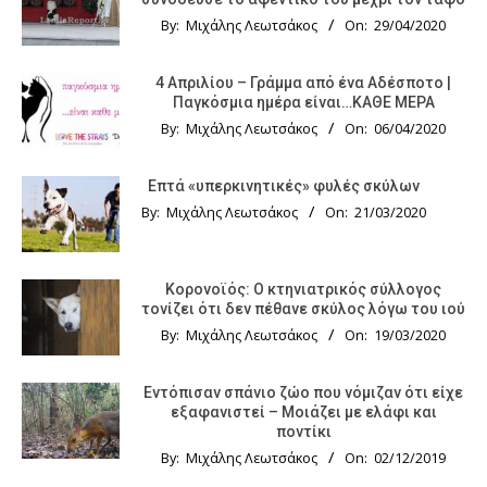
By:
Μιχάλης Λεωτσάκος
On:
29/04/2020
4 Απριλίου – Γράμμα από ένα Αδέσποτο |
Παγκόσμια ημέρα είναι…ΚΑΘΕ ΜΕΡΑ
By:
Μιχάλης Λεωτσάκος
On:
06/04/2020
Επτά «υπερκινητικές» φυλές σκύλων
By:
Μιχάλης Λεωτσάκος
On:
21/03/2020
Κορονοϊός: Ο κτηνιατρικός σύλλογος
τονίζει ότι δεν πέθανε σκύλος λόγω του ιού
By:
Μιχάλης Λεωτσάκος
On:
19/03/2020
Εντόπισαν σπάνιο ζώο που νόμιζαν ότι είχε
εξαφανιστεί – Μοιάζει με ελάφι και
ποντίκι
By:
Μιχάλης Λεωτσάκος
On:
02/12/2019