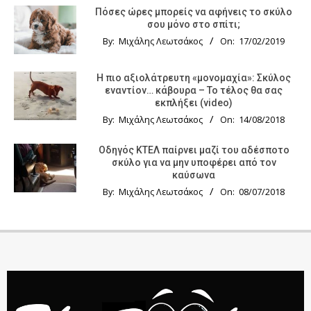
Πόσες ώρες μπορείς να αφήνεις το σκύλο
σου μόνο στο σπίτι;
By:
Μιχάλης Λεωτσάκος
On:
17/02/2019
Η πιο αξιολάτρευτη «μονομαχία»: Σκύλος
εναντίον… κάβουρα – Το τέλος θα σας
εκπλήξει (video)
By:
Μιχάλης Λεωτσάκος
On:
14/08/2018
Οδηγός KTΕΛ παίρνει μαζί του αδέσποτο
σκύλο για να μην υποφέρει από τον
καύσωνα
By:
Μιχάλης Λεωτσάκος
On:
08/07/2018