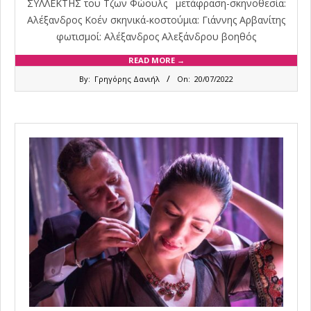
ΣΥΛΛΕΚΤΗΣ του Τζων Φώουλς μετάφραση-σκηνοθεσία:
Αλέξανδρος Κοέν σκηνικά-κοστούμια: Γιάννης Αρβανίτης
φωτισμοί: Αλέξανδρος Αλεξάνδρου βοηθός
READ MORE →
2022-
By:
Γρηγόρης Δανιήλ
On:
20/07/2022
07-
20