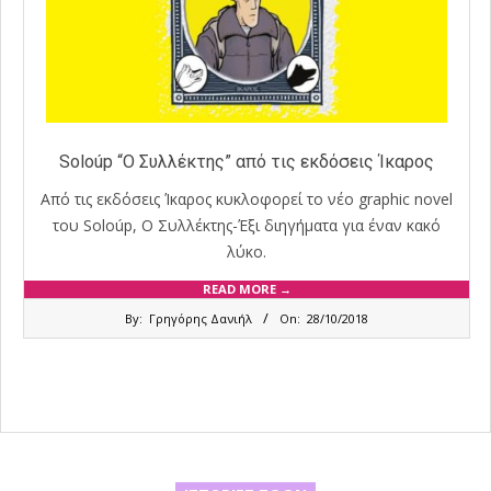
Soloúp “Ο Συλλέκτης” από τις εκδόσεις Ίκαρος
Από τις εκδόσεις Ίκαρος κυκλοφορεί το νέο graphic novel
του Soloúp, Ο Συλλέκτης-Έξι διηγήματα για έναν κακό
λύκο.
READ MORE →
2018-
By:
Γρηγόρης Δανιήλ
On:
28/10/2018
10-
28