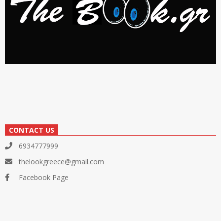
CONTACT US
6934777999
thelookgreece@gmail.com
Facebook Page