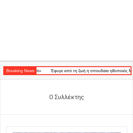
Secondary
«Ray of Light»
Navigation
Breaking News
Έφυγε από τη ζωή η σπουδαία ηθοποιός Μάρω Κο
Menu
Ο Συλλέκτης