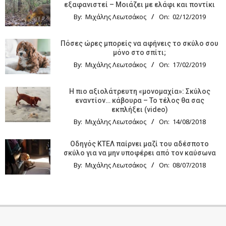
εξαφανιστεί – Μοιάζει με ελάφι και ποντίκι
By:
Μιχάλης Λεωτσάκος
On:
02/12/2019
Πόσες ώρες μπορείς να αφήνεις το σκύλο σου
μόνο στο σπίτι;
By:
Μιχάλης Λεωτσάκος
On:
17/02/2019
Η πιο αξιολάτρευτη «μονομαχία»: Σκύλος
εναντίον… κάβουρα – Το τέλος θα σας
εκπλήξει (video)
By:
Μιχάλης Λεωτσάκος
On:
14/08/2018
Οδηγός KTΕΛ παίρνει μαζί του αδέσποτο
σκύλο για να μην υποφέρει από τον καύσωνα
By:
Μιχάλης Λεωτσάκος
On:
08/07/2018