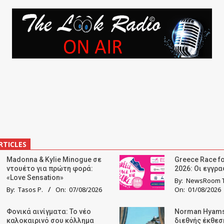
RTICLES
Madonna & Kylie Minogue σε
Greece Race fo
ντουέτο για πρώτη φορά:
2026: Οι εγγρ
«Love Sensation»
By:
NewsRoom T
By:
Tasos P.
On:
07/08/2026
On:
01/08/2026
Φονικά αινίγματα: Το νέο
Norman Hyams
καλοκαιρινό σου κόλλημα
διεθνής έκθε