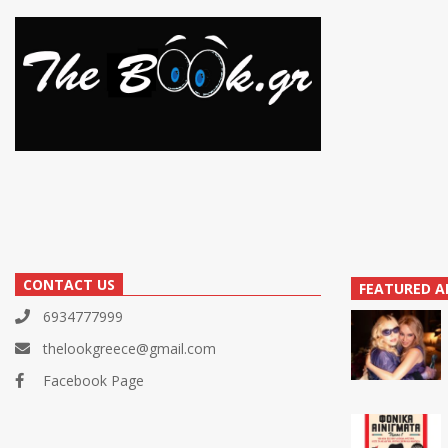
CONTACT US
FEATURED A
6934777999
thelookgreece@gmail.com
Facebook Page