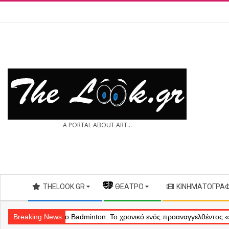
Skip
to
content
THE
A PORTAL ABOUT ART...
LOOK.GR
Secondary
THELOOK.GR
— ΘΈΑΤΡΟ
ΚΙΝΗΜΑΤΟΓΡΆ
Navigation
Menu
ύ
Breaking News
Θέατρο Badminton: Το χρονικό ενός προαναγγελθέντος «εγκλήματο