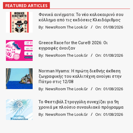
FEATURED ARTICLES
Φονικά αινίγματα: Το νέο καλοκαιρινό σου
κόλλημα από τις εκδόσεις Κλειδάριθμος
By:
NewsRoom The Look.Gr
On:
01/08/2026
Greece Race for the Cure® 2026: Οι
εγγραφές άνοιξαν
By:
NewsRoom The Look.Gr
On:
01/08/2026
Norman Hyams: Η πρώτη διεθνής έκθεση
ζωγραφικής του καλλιτέχνη ανοίγει στην
Πάτμο στις 12/08
By:
NewsRoom The Look.Gr
On:
01/08/2026
Το Φεστιβάλ Στρογγύλη συνεχίζει για 9η
χρονιά με πλούσιο συναυλιακό πρόγραμμα
By:
NewsRoom The Look.Gr
On:
01/08/2026