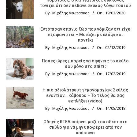
τονίζει ότι δεν πέθανε σκύλος λόγω του ιού
By:
Μιχάλης Λεωτσάκος
On:
19/03/2020
Εντόπισαν σπάνιο ζώο που νόμιζαν ότι είχε
εξαφανιστεί – Μοιάζει με ελάφι και
ποντίκι
By:
Μιχάλης Λεωτσάκος
On:
02/12/2019
Πόσες ώρες μπορείς να αφήνεις το σκύλο
σου μόνο στο σπίτι;
By:
Μιχάλης Λεωτσάκος
On:
17/02/2019
Η πιο αξιολάτρευτη «μονομαχία»: Σκύλος
εναντίον… κάβουρα – Το τέλος θα σας
εκπλήξει (video)
By:
Μιχάλης Λεωτσάκος
On:
14/08/2018
Οδηγός KTΕΛ παίρνει μαζί του αδέσποτο
σκύλο για να μην υποφέρει από τον
καύσωνα