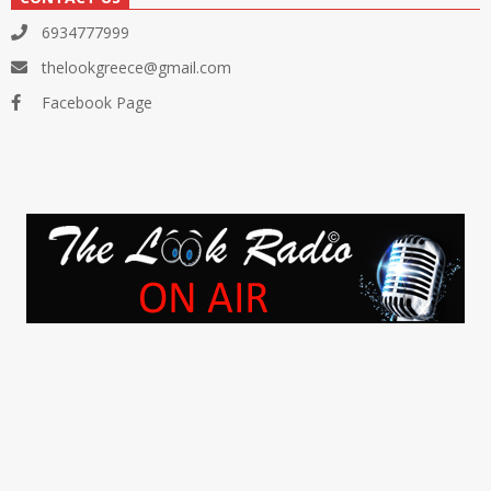
6934777999
thelookgreece@gmail.com
Facebook Page