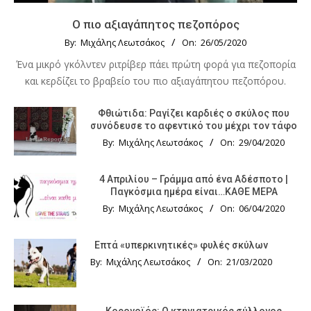
Ο πιο αξιαγάπητος πεζοπόρος
By:
Μιχάλης Λεωτσάκος
On:
26/05/2020
Ένα μικρό γκόλντεν ριτρίβερ πάει πρώτη φορά για πεζοπορία
και κερδίζει το βραβείο του πιο αξιαγάπητου πεζοπόρου.
Φθιώτιδα: Ραγίζει καρδιές ο σκύλος που
συνόδευσε το αφεντικό του μέχρι τον τάφο
By:
Μιχάλης Λεωτσάκος
On:
29/04/2020
4 Απριλίου – Γράμμα από ένα Αδέσποτο |
Παγκόσμια ημέρα είναι…ΚΑΘΕ ΜΕΡΑ
By:
Μιχάλης Λεωτσάκος
On:
06/04/2020
Επτά «υπερκινητικές» φυλές σκύλων
By:
Μιχάλης Λεωτσάκος
On:
21/03/2020
Κορονοϊός: Ο κτηνιατρικός σύλλογος