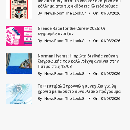
Φονικά αινίγματα: Το νέο καλοκαιρινό σου
κόλλημα από τις εκδόσεις Κλειδάριθμος
By:
NewsRoom The Look.Gr
On:
01/08/2026
Greece Race for the Cure® 2026: Οι
εγγραφές άνοιξαν
By:
NewsRoom The Look.Gr
On:
01/08/2026
Norman Hyams: Η πρώτη διεθνής έκθεση
ζωγραφικής του καλλιτέχνη ανοίγει στην
Πάτμο στις 12/08
By:
NewsRoom The Look.Gr
On:
01/08/2026
Το Φεστιβάλ Στρογγύλη συνεχίζει για 9η
χρονιά με πλούσιο συναυλιακό πρόγραμμα
By:
NewsRoom The Look.Gr
On:
01/08/2026