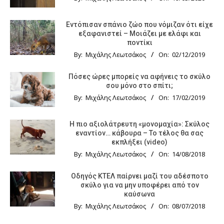
Εντόπισαν σπάνιο ζώο που νόμιζαν ότι είχε
εξαφανιστεί – Μοιάζει με ελάφι και
ποντίκι
By:
Μιχάλης Λεωτσάκος
On:
02/12/2019
Πόσες ώρες μπορείς να αφήνεις το σκύλο
σου μόνο στο σπίτι;
By:
Μιχάλης Λεωτσάκος
On:
17/02/2019
Η πιο αξιολάτρευτη «μονομαχία»: Σκύλος
εναντίον… κάβουρα – Το τέλος θα σας
εκπλήξει (video)
By:
Μιχάλης Λεωτσάκος
On:
14/08/2018
Οδηγός KTΕΛ παίρνει μαζί του αδέσποτο
σκύλο για να μην υποφέρει από τον
καύσωνα
By:
Μιχάλης Λεωτσάκος
On:
08/07/2018