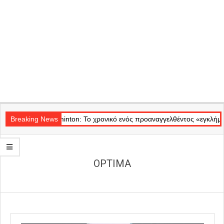
Secondary
Navigation
Θέατρο Badminton: Το χρονικό ενός προαναγγελθέντος «εγκλήματος» σ
Breaking News
Menu
OPTIMA