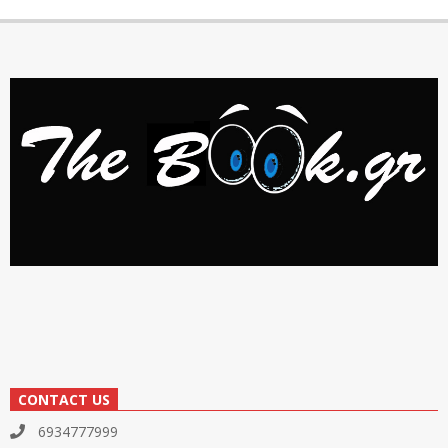
CONTACT US
6934777999