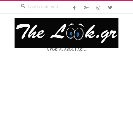
Search
Skip
to
content
THE
A PORTAL ABOUT ART...
LOOK.GR