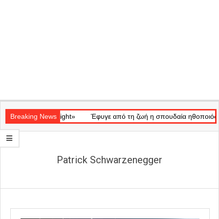
Secondary
ικό «Ray of Light»
Navigation
Breaking News
Έφυγε από τη ζωή η σπουδαία ηθοποιός Μάρ
Menu
Patrick Schwarzenegger