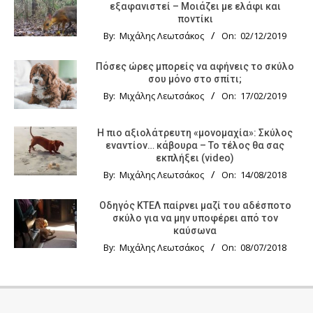
εξαφανιστεί – Μοιάζει με ελάφι και
ποντίκι
By:
Μιχάλης Λεωτσάκος
On:
02/12/2019
Πόσες ώρες μπορείς να αφήνεις το σκύλο
σου μόνο στο σπίτι;
By:
Μιχάλης Λεωτσάκος
On:
17/02/2019
Η πιο αξιολάτρευτη «μονομαχία»: Σκύλος
εναντίον… κάβουρα – Το τέλος θα σας
εκπλήξει (video)
By:
Μιχάλης Λεωτσάκος
On:
14/08/2018
Οδηγός KTΕΛ παίρνει μαζί του αδέσποτο
σκύλο για να μην υποφέρει από τον
καύσωνα
By:
Μιχάλης Λεωτσάκος
On:
08/07/2018