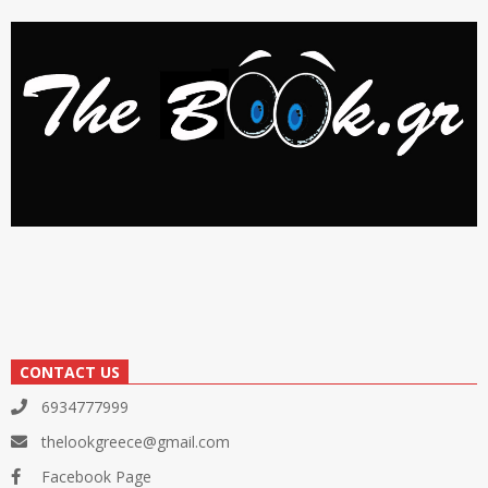
CONTACT US
6934777999
thelookgreece@gmail.com
Facebook Page