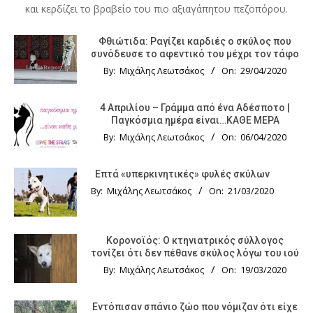
και κερδίζει το βραβείο του πιο αξιαγάπητου πεζοπόρου.
Φθιώτιδα: Ραγίζει καρδιές ο σκύλος που
συνόδευσε το αφεντικό του μέχρι τον τάφο
By:
Μιχάλης Λεωτσάκος
On:
29/04/2020
4 Απριλίου – Γράμμα από ένα Αδέσποτο |
Παγκόσμια ημέρα είναι…ΚΑΘΕ ΜΕΡΑ
By:
Μιχάλης Λεωτσάκος
On:
06/04/2020
Επτά «υπερκινητικές» φυλές σκύλων
By:
Μιχάλης Λεωτσάκος
On:
21/03/2020
Κορονοϊός: Ο κτηνιατρικός σύλλογος
τονίζει ότι δεν πέθανε σκύλος λόγω του ιού
By:
Μιχάλης Λεωτσάκος
On:
19/03/2020
Εντόπισαν σπάνιο ζώο που νόμιζαν ότι είχε