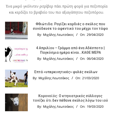
Ένα μικρό γκόλντεν ριτρίβερ πάει πρώτη φορά για πεζοπορία
και κερδίζει το βραβείο του πιο αξιαγάπητου πεζοπόρου.
Φθιώτιδα: Ραγίζει καρδιές ο σκύλος που
συνόδευσε το αφεντικό του μέχρι τον τάφο
By:
Μιχάλης Λεωτσάκος
On:
29/04/2020
4 Απριλίου – Γράμμα από ένα Αδέσποτο |
Παγκόσμια ημέρα είναι…ΚΑΘΕ ΜΕΡΑ
By:
Μιχάλης Λεωτσάκος
On:
06/04/2020
Επτά «υπερκινητικές» φυλές σκύλων
By:
Μιχάλης Λεωτσάκος
On:
21/03/2020
Κορονοϊός: Ο κτηνιατρικός σύλλογος
τονίζει ότι δεν πέθανε σκύλος λόγω του ιού
By:
Μιχάλης Λεωτσάκος
On:
19/03/2020