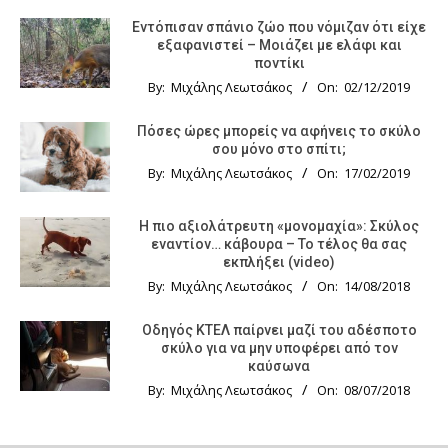
Εντόπισαν σπάνιο ζώο που νόμιζαν ότι είχε
εξαφανιστεί – Μοιάζει με ελάφι και
ποντίκι
By:
Μιχάλης Λεωτσάκος
On:
02/12/2019
Πόσες ώρες μπορείς να αφήνεις το σκύλο
σου μόνο στο σπίτι;
By:
Μιχάλης Λεωτσάκος
On:
17/02/2019
Η πιο αξιολάτρευτη «μονομαχία»: Σκύλος
εναντίον… κάβουρα – Το τέλος θα σας
εκπλήξει (video)
By:
Μιχάλης Λεωτσάκος
On:
14/08/2018
Οδηγός KTΕΛ παίρνει μαζί του αδέσποτο
σκύλο για να μην υποφέρει από τον
καύσωνα
By:
Μιχάλης Λεωτσάκος
On:
08/07/2018