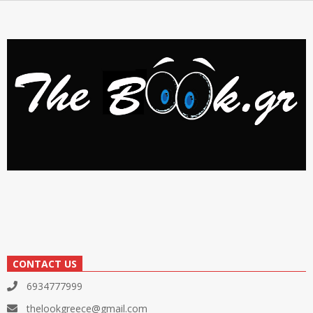
CONTACT US
6934777999
thelookgreece@gmail.com