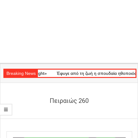
Secondary
κό «Ray of Light»
Navigation
Breaking News
Έφυγε από τη ζωή η σπουδαία ηθοποιός Μάρω
Menu
Πειραιώς 260