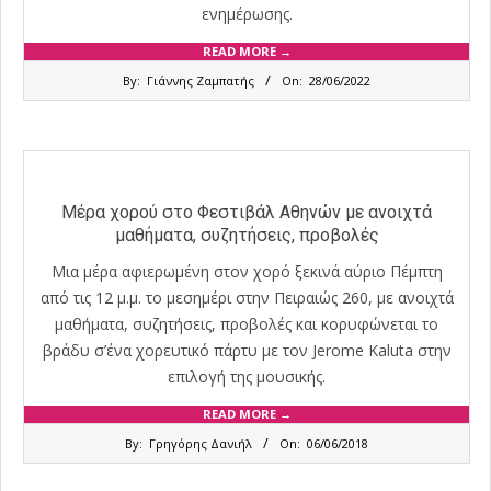
ενημέρωσης.
READ MORE →
2022-
By:
Γιάννης Ζαμπατής
On:
28/06/2022
06-
28
Μέρα χορού στο Φεστιβάλ Αθηνών με ανοιχτά
μαθήματα, συζητήσεις, προβολές
Μια μέρα αφιερωμένη στον χορό ξεκινά αύριο Πέμπτη
από τις 12 μ.μ. το μεσημέρι στην Πειραιώς 260, με ανοιχτά
μαθήματα, συζητήσεις, προβολές και κορυφώνεται το
βράδυ σ’ένα χορευτικό πάρτυ με τον Jerome Kaluta στην
επιλογή της μουσικής.
READ MORE →
2018-
By:
Γρηγόρης Δανιήλ
On:
06/06/2018
06-
06