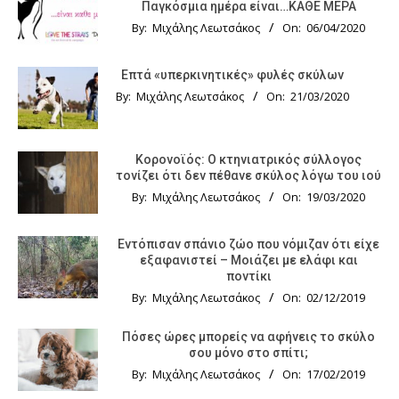
Παγκόσμια ημέρα είναι…ΚΑΘΕ ΜΕΡΑ
By:
Μιχάλης Λεωτσάκος
On:
06/04/2020
Επτά «υπερκινητικές» φυλές σκύλων
By:
Μιχάλης Λεωτσάκος
On:
21/03/2020
Κορονοϊός: Ο κτηνιατρικός σύλλογος
τονίζει ότι δεν πέθανε σκύλος λόγω του ιού
By:
Μιχάλης Λεωτσάκος
On:
19/03/2020
Εντόπισαν σπάνιο ζώο που νόμιζαν ότι είχε
εξαφανιστεί – Μοιάζει με ελάφι και
ποντίκι
By:
Μιχάλης Λεωτσάκος
On:
02/12/2019
Πόσες ώρες μπορείς να αφήνεις το σκύλο
σου μόνο στο σπίτι;
By:
Μιχάλης Λεωτσάκος
On:
17/02/2019