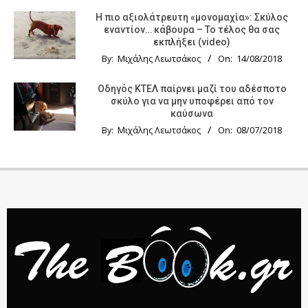
Η πιο αξιολάτρευτη «μονομαχία»: Σκύλος
εναντίον… κάβουρα – Το τέλος θα σας
εκπλήξει (video)
By:
Μιχάλης Λεωτσάκος
On:
14/08/2018
Οδηγός KTΕΛ παίρνει μαζί του αδέσποτο
σκύλο για να μην υποφέρει από τον
καύσωνα
By:
Μιχάλης Λεωτσάκος
On:
08/07/2018