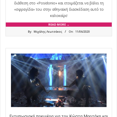
διάθεση στο «Posidonio» και ετοιμάζεται να βάλει τη
«σφραγίδα» του στην αθηναϊκή διασκέδαση αυτό το
καλοκαίρι!
READ MORE →
2020-
By:
Μιχάλης Λεωτσάκος
On:
11/06/2020
06-
11
Εντυπωσιακή πρεμιέρα για τον Κώστα Μαρτάκη και