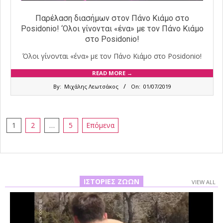
Παρέλαση διασήμων στον Πάνο Κιάμο στο
Posidonio! ‘Ολοι γίνονται «ένα» με τον Πάνο Κιάμο
στο Posidonio!
Όλοι γίνονται «ένα» με τον Πάνο Κιάμο στο Posidonio!
READ MORE →
2019-
By:
Μιχάλης Λεωτσάκος
On:
01/07/2019
07-
01
Σελιδοποίηση
1
2
…
5
Επόμενα
άρθρων
ΙΣΤΟΡΊΕΣ ΖΏΩΝ
VIEW ALL