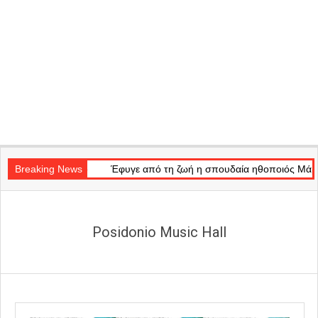
Secondary
of Light»
Navigation
Breaking News
Έφυγε από τη ζωή η σπουδαία ηθοποιός Μάρω Κοντού
Menu
Posidonio Music Hall