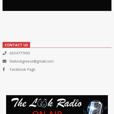
CONTACT US
6934777999
thelookgreece@gmail.com
Facebook Page